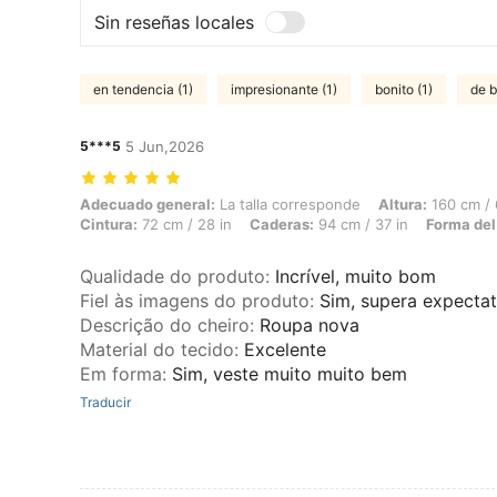
Sin reseñas locales
en tendencia (1)
impresionante (1)
bonito (1)
de b
5***5
5 Jun,2026
Adecuado general: La talla corresponde, Altura: 160 cm / 63 in, Peso:
Adecuado general:
La talla corresponde
Altura:
160 cm / 
Cintura:
72 cm / 28 in
Caderas:
94 cm / 37 in
Forma del
Qualidade do produto
:
Incrível, muito bom
Fiel às imagens do produto
:
Sim, supera expectat
Descrição do cheiro
:
Roupa nova
Material do tecido
:
Excelente
Em forma
:
Sim, veste muito muito bem
Traducir