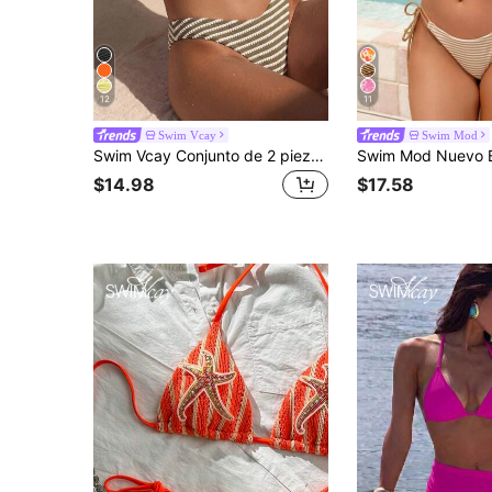
12
11
Swim Vcay
Swim Mod
Swim Vcay Conjunto de 2 piezas de traje de baño bikini de tela de punto jacquard para mujer, nuevo, para vacaciones en la playa, primavera/verano
$14.98
$17.58