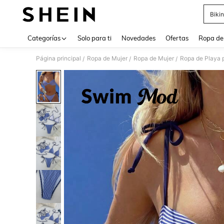
Biki
Use up 
Categorías
Solo para ti
Novedades
Ofertas
Ropa de
Página principal
Ropa de Mujer
Ropa de Mujer
Ropa de Playa 
/
/
/