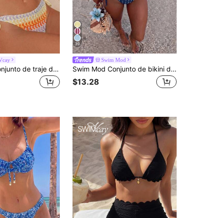
39
Vcay
Swim Mod
Swim Vcay Conjunto de traje de baño de 2 piezas para mujer, diseño minimalista elegante y sexy con tirantes ajustables, decoración de perlas hecha a mano, color aleatorio, adecuado para vacaciones en la playa, primavera/verano
Swim Mod Conjunto de bikini de verano para mujer con nuevo diseño sexy de escote halter, cintura baja y estampado de lunares, en base azul marino
$13.28