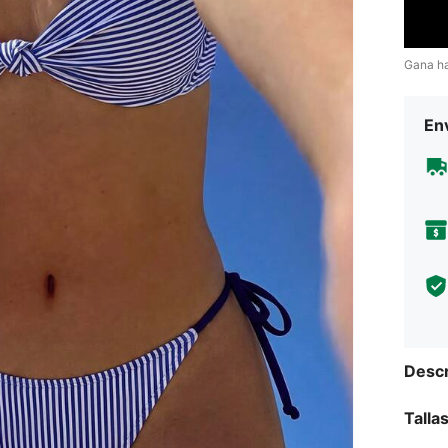
Gana h
Env
Descr
Talla