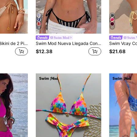
4
17
Swim Mod
Swim 
Swim Mod Nuevo Bikini de 2 Piezas Estilo Europeo & Americano a Rayas para Verano, Top Bandeau con Acolchado y Aros, Braguita Triángulo Sexy de Tres Puntos de Corte Alto, Bikini Push-Up sin Tirantes para Pecho Pequeño para Mujeres & Niñas, Dulce para Vacaciones de Playa, Aguas Termales y Fiesta de Cumpleaños
Swim Mod Nueva Llegada Conjunto de Bikini Triángulo Elegante Retro Y2K Minimalista Atrevido Chic Liso Monocromático Moderno Playero - Traje de Baño de 2 Piezas con Tirantes Finos de Espagueti, Bottom con Lazos Laterales, Ajuste de Tanga Atrevido & Tirantes Ajustables - Estampado de Rayas Contrastantes Negro y Blanco Texturizado - Tela Elástica de Secado Rápido - Ropa de Playa para Vacaciones de Verano, Fiestas en la Piscina & Festivales de Música, Bodas y Vacaciones
$12.38
$21.68