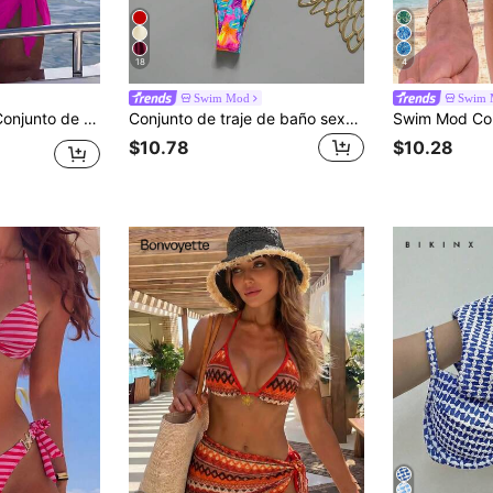
18
4
Swim Mod
Swim 
i con estampa aleatoria para vacaciones en la playa
Conjunto de traje de baño sexy para mujer Swim MOD de 2 piezas, top de bikini triángulo con tirantes halter y braguita de bikini, estampado aleatorio de cerezas, accesorio para vacaciones de primavera/verano
$10.78
$10.28