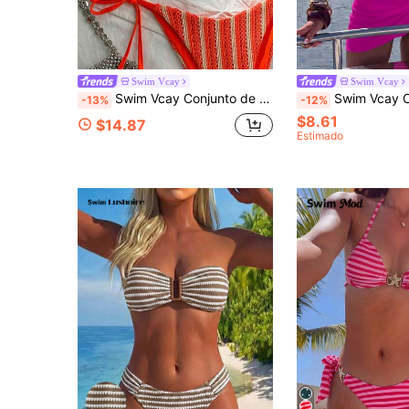
Swim Vcay
Swim Vcay
Swim Vcay Conjunto de bikini sexy de 2 piezas para primavera/verano, vacaciones en la playa, tela texturizada con decoración de estrella de mar con lentejuelas, top de bikini triangular con cuello halter y Bottom de bikini con lazo lateral
Swim Vcay Conjunto de 3 piezas traje de baño tipo bikin
-13%
-12%
$8.61
$14.87
Estimado