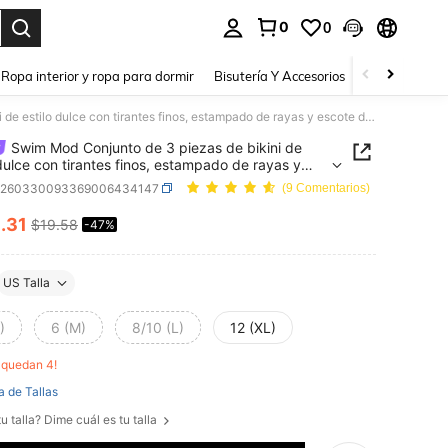
0
0
a. Press Enter to select.
Ropa interior y ropa para dormir
Bisutería Y Accesorios
Zapatos
H
Swim Mod Conjunto de 3 piezas de bikini de estilo dulce con tirantes finos, estampado de rayas y escote descubierto en la espalda para mujer, ideal para playa y festivales de música en primavera y verano
Swim Mod Conjunto de 3 piezas de bikini de
 dulce con tirantes finos, estampado de rayas y
 descubierto en la espalda para mujer, ideal para
z260330093369006434147
(9 Comentarios)
y festivales de música en primavera y verano
0
.31
$19.58
-47%
ICE AND AVAILABILITY
US Talla
)
6 (M)
8/10 (L)
12 (XL)
o quedan 4!
a de Tallas
u talla? Dime cuál es tu talla