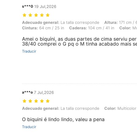
s***0
19 Jul,2026
Adecuado general: La talla corresponde, Altura: 171 cm / 67 in, Peso: 
Adecuado general:
La talla corresponde
Altura:
171 cm / 6
Cintura:
64 cm / 25 in
Caderas:
104 cm / 41 in
Color:
Mu
Amei o biquíni, as duas partes de cima serviu pe
38/40 comprei o G pq o M tinha acabado mais se
Traducir
a***o
7 Jul,2026
Adecuado general: La talla corresponde, Color: Multicolor, Talla: L
Adecuado general:
La talla corresponde
Color:
Multicolor
O biquini é lindo lindo, valeu a pena
Traducir