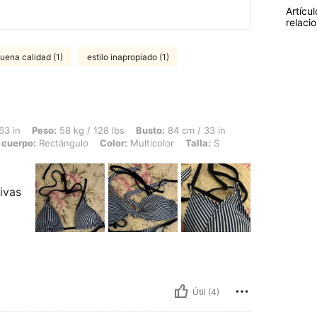
Artícul
relaci
uena calidad (1)
estilo inapropiado (1)
 58 kg / 128 lbs, Busto: 84 cm / 33 in, Cintura: 72 cm / 28 in, Caderas: 94 cm / 37
63 in
Peso:
58 kg / 128 lbs
Busto:
84 cm / 33 in
 cuerpo:
Rectángulo
Color:
Multicolor
Talla:
S
ivas
Útil (4)