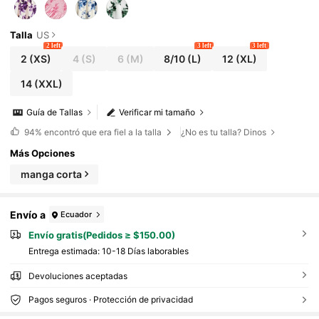
Talla
US
2 left
3 left
3 left
2
(XS)
4
(S)
6
(M)
8/10
(L)
12
(XL)
14
(XXL)
Guía de Tallas
Verificar mi tamaño
94%
encontró que era fiel a la talla
¿No es tu talla? Dinos
Más Opciones
manga corta
Envío a
Ecuador
Envío gratis(Pedidos ≥ $150.00)
Entrega estimada:
10-18 Días laborables
Devoluciones aceptadas
Pagos seguros · Protección de privacidad