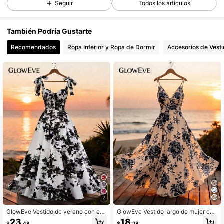
820K Seguidores
4.78
Seguir
Todos los artículos
820K Seguidores
4.78
También Podría Gustarte
Recomendados
Ropa Interior y Ropa de Dormir
Accesorios de Vesti
820K Seguidores
4.78
820K Seguidores
4.78
820K Seguidores
4.78
820K Seguidores
4.78
820K Seguidores
4.78
7
GlowEve Vestido de verano con est
GlowEve Vestido largo de mujer con
ampado integral y lazos en los hom
estampado floral azul, tirantes fino
23
18
$
.48
$
.28