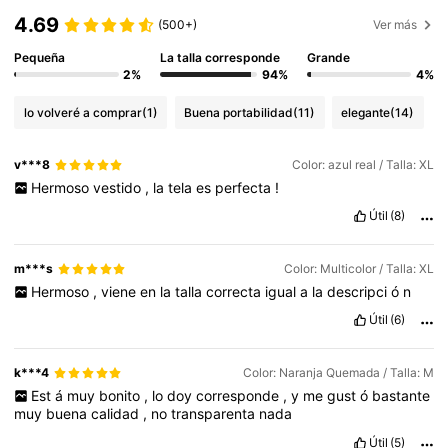
4.69
(500+)
Ver más
Pequeña
La talla corresponde
Grande
2%
94%
4%
lo volveré a comprar
(1)
Buena portabilidad
(11)
elegante
(14)
v***8
Color: azul real / Talla: XL
Hermoso
vestido
,
la
tela
es
perfecta
!
Útil
(8)
m***s
Color: Multicolor / Talla: XL
Hermoso
,
viene
en
la
talla
correcta
igual
a
la
descripci
ó
n
Útil
(6)
k***4
Color: Naranja Quemada / Talla: M
Est
á
muy
bonito
,
lo
doy
corresponde
,
y
me
gust
ó
bastante
muy
buena
calidad
,
no
transparenta
nada
Útil
(5)