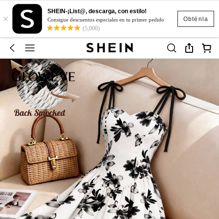
SHEIN-¡List@, descarga, con estilo!
×
Obténla
Consigue descuentos especiales en tu primer pedido
(5,000)