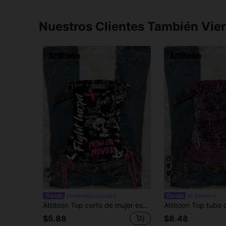
Nuestros Clientes También Vie
4
#FestivalOccidental
Attitoon
Attitoon Top corto de mujer estilo casual con cordón y nudo delantero, estampado vintage/grunge de calavera y grafiti, adecuado para el estilo Y2K
$5.88
$8.48