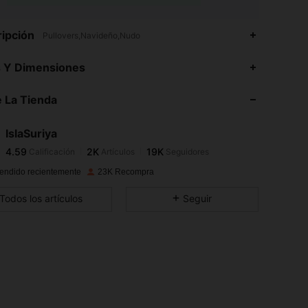
ipción
Pullovers,Navideño,Nudo
4.59
2K
19K
s Y Dimensiones
4.59
2K
19K
 La Tienda
4.59
2K
19K
4.59
2K
19K
IslaSuriya
4.59
2K
19K
Calificación
Artículos
Seguidores
l***s
seguido
Hace 1 horas
4.59
2K
19K
endido recientemente
23K Recompra
4.59
2K
19K
Todos los artículos
Seguir
4.59
2K
19K
4.59
2K
19K
4.59
2K
19K