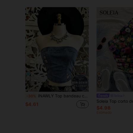
17
4
INAWLY Top bandeau corto con estampado floral digital para mujer
Soleia
-30%
$4.61
$4.98
Estimado