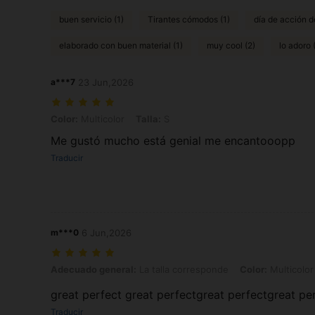
buen servicio (1)
Tirantes cómodos (1)
día de acción d
elaborado con buen material (1)
muy cool (2)
lo adoro 
a***7
23 Jun,2026
Color: Multicolor, Talla: S
Color:
Multicolor
Talla:
S
Me gustó mucho está genial me encantooopp
Traducir
m***0
6 Jun,2026
Adecuado general: La talla corresponde, Color: Multicolor, Talla: XS
Adecuado general:
La talla corresponde
Color:
Multicolor
great perfect great perfectgreat perfectgreat pe
Traducir