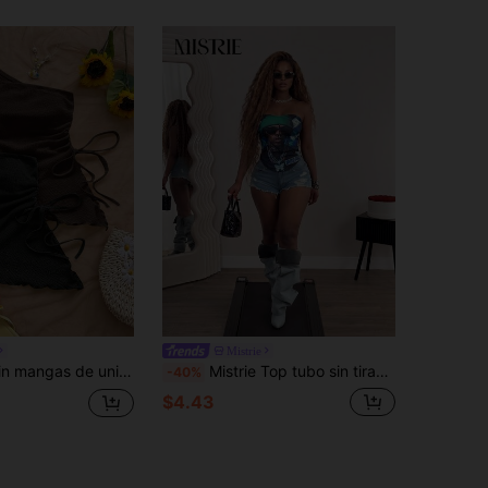
Mistrie
Soleia Blusa sin mangas de unicolor casual para mujer
Mistrie Top tubo sin tirantes con estampado de rapero de verano, top corto ajustado con dobladillo asimétrico estilo Y2K, ropa de calle para salir de noche hip-hop para mujeres
-40%
$4.43