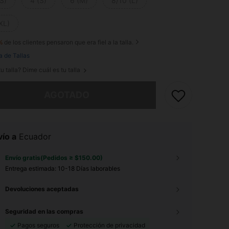
S)
4 (S)
6 (M)
8/10 (L)
XL)
%
de los clientes pensaron que era fiel a la talla.
a de Tallas
u talla? Dime cuál es tu talla
imos, este producto está agotado.
AGOTADO
ío a
Ecuador
Envío gratis(Pedidos ≥ $150.00)
Entrega estimada:
10-18 Días laborables
Devoluciones aceptadas
Seguridad en las compras
Pagos seguros
Protección de privacidad