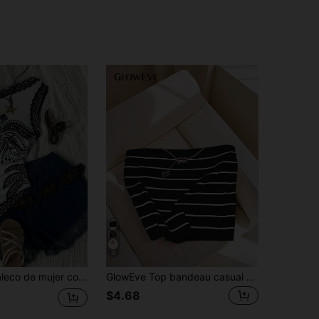
9
IslaSuriya Chaleco de mujer con estampado off-shoulder para primavera/verano, con estampado de árbol de coco e isla, estilo bohemio, un regalo para amigos, perfecto para playas de verano, casual y sencillo.
GlowEve Top bandeau casual y versátil a rayas para mujer
$4.68