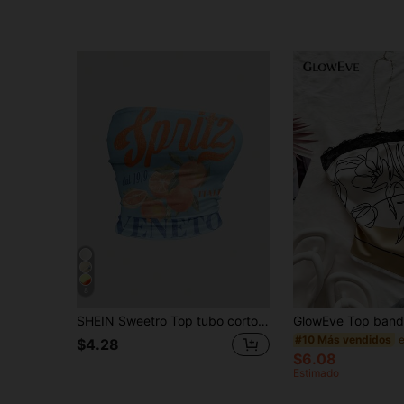
8
SHEIN Sweetro Top tubo corto de mujer para verano, estilo Italia Veneto, estampado de frutas, para cóctel, vacaciones y playa, estilo retro vintage Y2K
#10 Más vendidos
$4.28
$6.08
Estimado