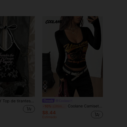
lter casual con estampado de letras & estrellas para mujer
Coolane
Coolane Camiseta ajustada de cuello en V de motocicleta retro de estilo callejero Y2K para mujer, color negro, para otoño/invierno
-10%
¡Últimos 3 días
$8.44
Estimado