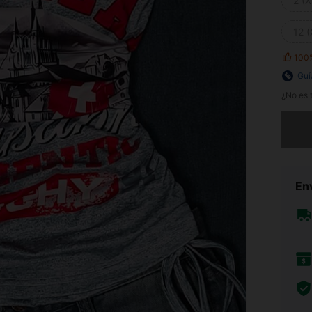
2 (X
12 (
100
Guí
¿No es t
Lo sent
Env