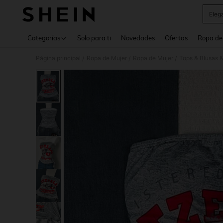
Eleg
Use up 
Categorías
Solo para ti
Novedades
Ofertas
Ropa de
Página principal
Ropa de Mujer
Ropa de Mujer
Tops & Blusas 
/
/
/