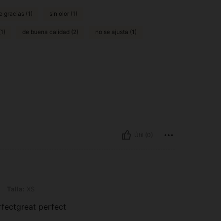
e gracias (1)
sin olor (1)
(1)
de buena calidad (2)
no se ajusta (1)
Útil (0)
Talla:
XS
rfectgreat perfect