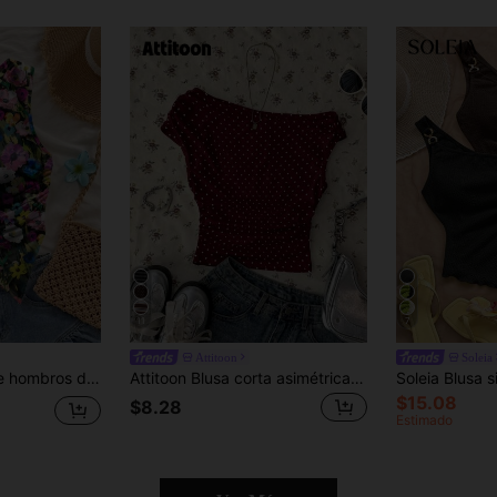
11
7
Attitoon
Soleia
Soleia Top corto de hombros delgados con estampado floral casual para mujer, adecuado para vacaciones de verano
Attitoon Blusa corta asimétrica fruncida para mujer
$15.08
$8.28
Estimado