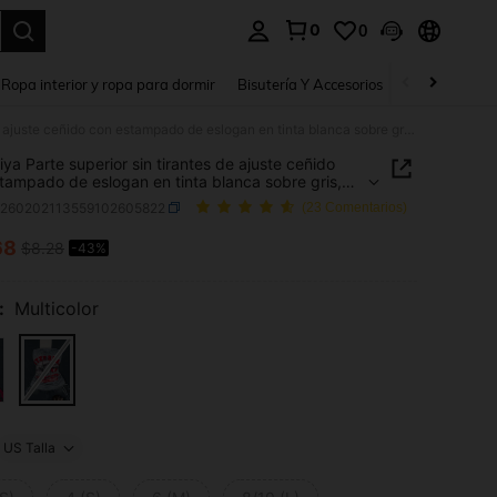
0
0
a. Press Enter to select.
Ropa interior y ropa para dormir
Bisutería Y Accesorios
Zapatos
H
IslaSuriya Parte superior sin tirantes de ajuste ceñido con estampado de eslogan en tinta blanca sobre gris, estilo casual retro, adecuado para uso diario, ir al trabajo, volver al colegio y festivales de música.
riya Parte superior sin tirantes de ajuste ceñido
tampado de eslogan en tinta blanca sobre gris,
casual retro, adecuado para uso diario, ir al
z260202113559102605822
(23 Comentarios)
, volver al colegio y festivales de música.
68
$8.28
-43%
ICE AND AVAILABILITY
:
Multicolor
US Talla