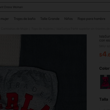
ant Dress Woman
and down arrow keys to navigate search Búsqueda reciente and Busca y Encuentr
 mujer
Trajes de baño
Talla Grande
Niños
Ropa para hombre
& Camisetas de Mujer
Tops de mujeres
/
/
IslaSu
con es
estilo 
SKU: s
trabajo
4
$
.
PR
Color
Talla