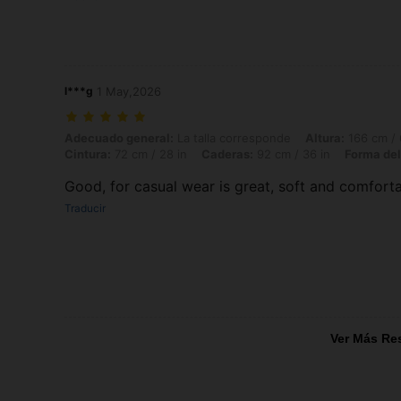
l***g
1 May,2026
Adecuado general: La talla corresponde, Altura: 166 cm / 65 in, Peso: 
Adecuado general:
La talla corresponde
Altura:
166 cm / 
Cintura:
72 cm / 28 in
Caderas:
92 cm / 36 in
Forma del
Good, for casual wear is great, soft and comforta
Traducir
Ver Más Re