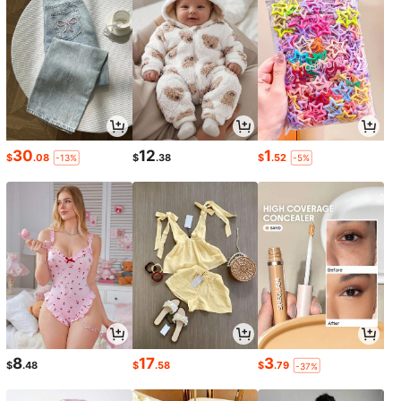
30
12
1
$
.08
$
.38
$
.52
-13%
-5%
8
17
3
$
.48
$
.58
$
.79
-37%