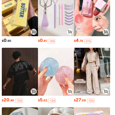
0
0
4
$
.90
$
.81
$
.74
-10%
-21%
20
5
27
$
.40
$
.02
$
.09
-12%
-12%
-12%