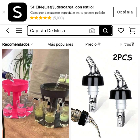
SHEIN-¡List@, descarga, con estilo!
×
Cosas Para Boda
Obténla
Consigue descuentos especiales en tu primer pedido
(5,000)
Boda
Capitán De Mesa
Capitán De Mesa Boda
Recomendados
Más populares
Precio
Filtros
Bartender
Cosas Para Boda
Boda