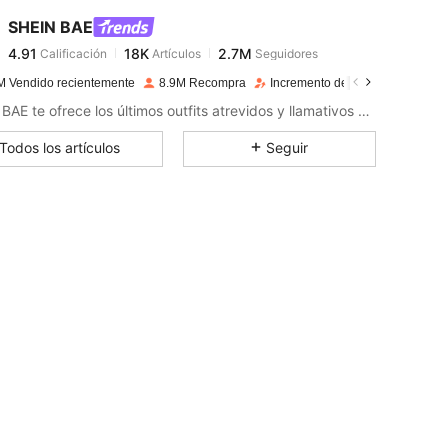
4.91
18K
2.7M
SHEIN BAE
4.91
18K
2.7M
Calificación
Artículos
Seguidores
T***s
seguido
Hace 30 minutos
4.91
18K
2.7M
M Vendido recientemente
8.9M Recompra
Incremento de seguidores de 1
4.91
18K
2.7M
SHEIN BAE te ofrece los últimos outfits atrevidos y llamativos para tu próxima noche divertida.
4.91
18K
2.7M
Todos los artículos
Seguir
4.91
18K
2.7M
4.91
18K
2.7M