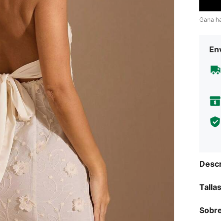
Gana h
Env
Descr
Talla
Sobre