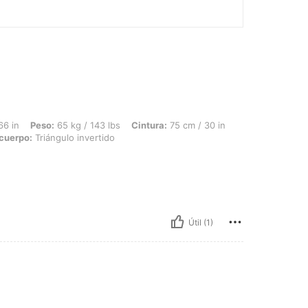
 65 kg / 143 lbs, Cintura: 75 cm / 30 in, Busto: 95 cm / 37 in, Caderas: 106 cm / 4
66 in
Peso:
65 kg / 143 lbs
Cintura:
75 cm / 30 in
cuerpo:
Triángulo invertido
Útil (1)