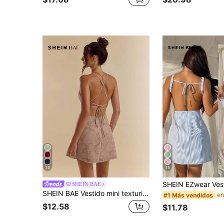
13
15
SHEIN BAE
SHEIN BAE Vestido mini texturizado de línea A con espalda descubierta y ajustado de unicolor para mujer, primavera/verano
#1 Más vendidos
$12.58
$11.78