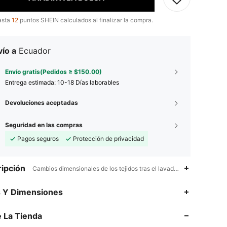
asta
12
puntos SHEIN calculados al finalizar la compra.
ío a
Ecuador
Envío gratis(Pedidos ≥ $150.00)
Entrega estimada:
10-18 Días laborables
Devoluciones aceptadas
Seguridad en las compras
Pagos seguros
Protección de privacidad
ipción
Cambios dimensionales de los tejidos tras el lavado doméstico,Fuerz
4.91
18K
2.7M
s Y Dimensiones
4.91
18K
2.7M
 La Tienda
4.91
18K
2.7M