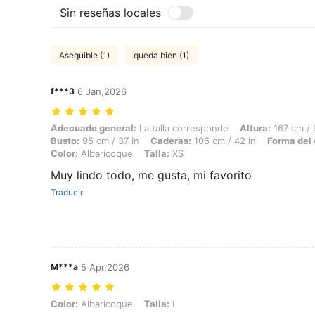
Sin reseñas locales
Asequible (1)
queda bien (1)
f***3
6 Jan,2026
Adecuado general: La talla corresponde, Altura: 167 cm / 66 in, Peso:
Adecuado general:
La talla corresponde
Altura:
167 cm / 
Busto:
95 cm / 37 in
Caderas:
106 cm / 42 in
Forma del 
Color:
Albaricoque
Talla:
XS
Muy lindo todo, me gusta, mi favorito
Traducir
M***a
5 Apr,2026
Color: Albaricoque, Talla: L
Color:
Albaricoque
Talla:
L