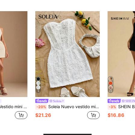
5
23
Soleia
SHEI
je color albaricoque, vestido para festival de música, vestido de encaje color albaricoque
Soleia Nuevo vestido mini para mujer con textura de encaje, espalda descubierta, cordones y diseño irregular, ideal para ocasiones como vacaciones, boda, graduación, San Patricio, primavera, festival de música, elegante, bohemio, tropical, Día de San Valentín, fiesta
SHEIN BAE Vestido de fies
-20%
-3%
$21.26
$16.86