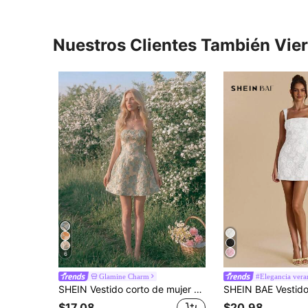
Nuestros Clientes También Vie
6
Glamine Charm
#Elegancia vera
SHEIN Vestido corto de mujer estilo vintage de corte, jacquard rosa, asimétrico, sin tirantes, con cintura ceñida y decoración de lazo en la espalda, atuendo para fiesta, atuendo para cumpleaños, atuendo para banquete, atuendo para fiesta de jardín, atuendo para boda, atuendo para reunión de hermanas, atuendo para té de la tarde, atuendo para fiesta de cóctel, atuendo para fiesta rosa
$17.08
$20.98