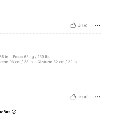
Útil (0)
 63 kg / 139 lbs, Forma del cuerpo: Rectángulo, Caderas: 94 cm / 37 in, Busto: 96 
65 in
Peso:
63 kg / 139 lbs
usto:
96 cm / 38 in
Cintura:
82 cm / 32 in
Útil (0)
señas