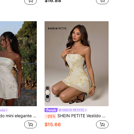
$16.88
4
Seda
SHEIN PETITE
Skyraze Vestido mini elegante sin tirantes con bordado floral para mujer
SHEIN PETITE Vestido mini A-line sin mangas con bordado, blanco floral, verano, elegante, tropical, cóctel, con banda marrón, para damas de honor, fiesta, formal, cumpleaños, Día de San Valentín, para mujeres petite
-25%
$15.66