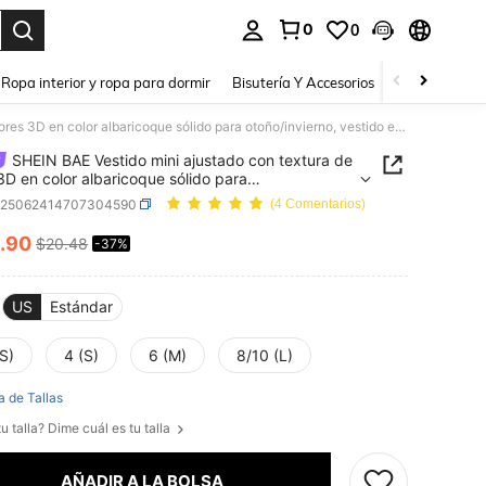
0
0
a. Press Enter to select.
Ropa interior y ropa para dormir
Bisutería Y Accesorios
Zapatos
H
SHEIN BAE Vestido mini ajustado con textura de flores 3D en color albaricoque sólido para otoño/invierno, vestido elegante, vestido de cumpleaños, vestido de cita, vestido de dama de honor, vestido de fiesta de cumpleaños, vestido de invitada de boda
SHEIN BAE Vestido mini ajustado con textura de
 3D en color albaricoque sólido para
invierno, vestido elegante, vestido de
z25062414707304590
(4 Comentarios)
años, vestido de cita, vestido de dama de honor,
o de fiesta de cumpleaños, vestido de invitada de
.90
$20.48
-37%
ICE AND AVAILABILITY
US
Estándar
S)
4 (S)
6 (M)
8/10 (L)
a de Tallas
u talla? Dime cuál es tu talla
AÑADIR A LA BOLSA