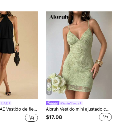
6
N BAE
#SaténYSeda
ta de moda con cuello halter de unicolor para mujer
Aloruh Vestido mini ajustado con bordado elegante tejido para vacaciones y fiestas
$17.08