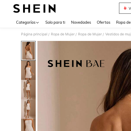
V
Use up 
Categorías
Solo para ti
Novedades
Ofertas
Ropa de
Página principal
Ropa de Mujer
Ropa de Mujer
Vestidos de muj
/
/
/