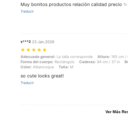
Muy bonitos productos relación calidad precio ✨
Traducir
s***2
23 Jan,2026
Adecuado general: La talla corresponde, Altura: 165 cm / 65 in, Peso:
Adecuado general:
La talla corresponde
Altura:
165 cm / 
Forma del cuerpo:
Rectángulo
Caderas:
94 cm / 37 in
B
Color:
Albaricoque
Talla:
M
so cute looks great!
Traducir
Ver Más Re