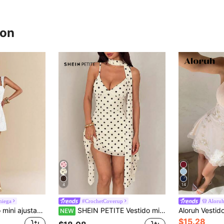
ron
4
14
niega
#CrochetCoverup
Aloru
SHEIN BAE Vestido mini ajustado con textura floral blanca, espalda descubierta, atuendo elegante de verano para brunch para mujeres, atuendo de invitada de boda con jacquard rosa, vacaciones en la playa
SHEIN PETITE Vestido mini sexy de mujer con tirantes finos y estampado de leopardo, verano verano verano
NEW
$15.28