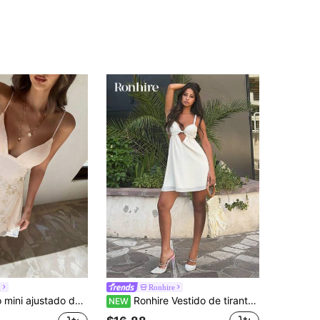
h
Ronhire
Aloruh Vestido mini ajustado de línea A de unicolor con copa plisada y bordado elegante y sexy para mujer
Ronhire Vestido de tirantes con textura y calado para mujer, ideal para vacaciones en la playa
NEW