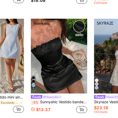
$18.08
Estimado
5
SHEIN EZwear Vestido mini sin espalda y sin mangas con rayas azules tejido para mujeres
Sunnyshic
#SaténY
Sunnyshic Vestido bandeau para mujer, diseño de lazo con patchwork de encaje, vestido mini ajustado con cintura ceñida, tela similar al satén, adecuado para fiestas, banquetes, fiestas de cóctel, citas
-2%
en Escotado por detrás Mini vestidos de mujer
$23.18
$13.37
Estimado