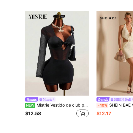
Mistrie
SHEIN BAE
Mistrie Vestido de club para mujer de malla transparente con una sola manga, busto anudado con abertura en forma de cerradura, vestido corto ajustado
SHEIN BAE Vestido mini sexy y elegante con escote en V profundo y espalda retorcida de enca
NEW
-40%
$12.58
$12.17