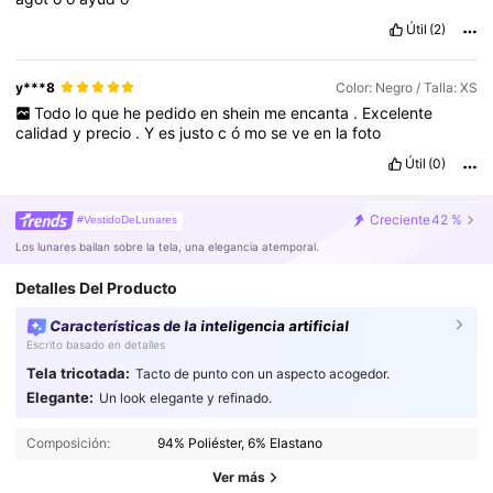
Útil
(2)
y***8
Color: Negro / Talla: XS
Todo
lo
que
he
pedido
en
shein
me
encanta
.
Excelente
calidad
y
precio
.
Y
es
justo
c
ó
mo
se
ve
en
la
foto
Útil
(0)
Creciente
42 %
#VestidoDeLunares
Los lunares bailan sobre la tela, una elegancia atemporal.
Detalles Del Producto
Características de la inteligencia artificial
Escrito basado en detalles
Tela tricotada:
Tacto de punto con un aspecto acogedor.
Elegante:
Un look elegante y refinado.
2.7M Seguidores
4.91
2.7M Seguidores
4.91
Composición:
94% Poliéster, 6% Elastano
2.7M Seguidores
4.91
Ver más