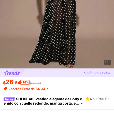
1/6
26
$
.64
-14%
$30.98
Ahorros Extra de $4.34
SHEIN BAE Vestido elegante de Body c
4.69
(
500+
)
eñido con cuello redondo, manga corta, e
stampado de lunares negros sobre base
blanca y volante en el bajo