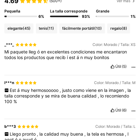
4.69
(500+)
Ver más
Pequeña
La talla corresponde
Grande
6%
93%
1%
elegante
(45)
tenis
(11)
fácilmente portátil
(10)
regalo
(8)
_***_
Color: Morado / Talla: XS
Mi
paquete
lleg
ó
en
excelentes
condiciones
me
encantaron
todos
los
productos
que
recib
í
est
á
n
muy
bonitos
Útil
(5)
l***n
Color: Morado / Talla: M
Est
á
muy
hermosooooo
,
justo
como
viene
en
la
imagen
,
la
talla
corresponde
y
se
mira
de
buena
calidad
,
lo
recomiendo
100
%
Útil
(6)
b***3
Color: Morado / Talla: L
Llego
pronto
,
la
calidad
muy
buena
,
la
tela
es
hermosa
,
l
agot
ó
o
ayud
ó