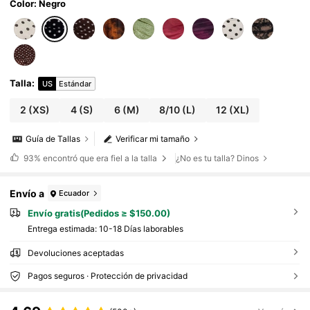
Color: Negro
Talla
:
US
Estándar
2
(XS)
4
(S)
6
(M)
8/10
(L)
12
(XL)
Guía de Tallas
Verificar mi tamaño
93%
encontró que era fiel a la talla
¿No es tu talla? Dinos
Envío a
Ecuador
Envío gratis(Pedidos ≥ $150.00)
Entrega estimada:
10-18 Días laborables
Devoluciones aceptadas
Pagos seguros · Protección de privacidad