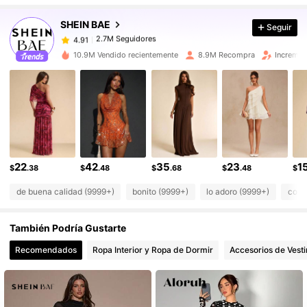
2.7M Seguidores
4.91
SHEIN BAE
Seguir
2.7M Seguidores
4.91
a***7
seguido
Hace 1 horas
2.7M Seguidores
4.91
10.9M Vendido recientemente
8.9M Recompra
Incremen
2.7M Seguidores
4.91
2.7M Seguidores
4.91
2.7M Seguidores
4.91
2.7M Seguidores
4.91
2.7M Seguidores
4.91
22
42
35
23
1
$
.38
$
.48
$
.68
$
.48
$
de buena calidad (9999+)
bonito (9999+)
lo adoro (9999+)
como
También Podría Gustarte
Recomendados
Ropa Interior y Ropa de Dormir
Accesorios de Vesti