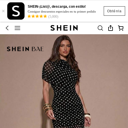
SHEIN-¡List@, descarga, con estilo!
×
Obténla
Consigue descuentos especiales en tu primer pedido
(5,000)