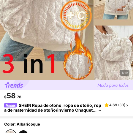
1/19
58
$
.78
SHEIN Ropa de otoño, ropa de otoño, rop
4.69
(
33
)
a de maternidad de otoño/invierno Chaquet
a de enfermería casual de unicolor con cap
ucha de felpa 3 en 1 para mujeres embarazadas,
otoño/invierno
Color: Albaricoque