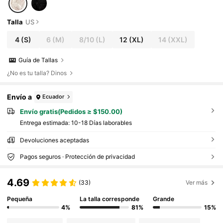
Talla
US
4
(S)
6
(M)
8/10
(L)
12
(XL)
14
(XXL)
Guía de Tallas
¿No es tu talla? Dinos
Envío a
Ecuador
Envío gratis(Pedidos ≥ $150.00)
Entrega estimada:
10-18 Días laborables
Devoluciones aceptadas
Pagos seguros · Protección de privacidad
4.69
(33)
Ver más
Pequeña
La talla corresponde
Grande
4%
81%
15%