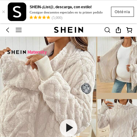
SHEIN-¡List@, descarga, con estilo!
×
Obténla
Consigue descuentos especiales en tu primer pedido
(5,000)