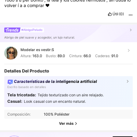
volver
í
a
a
comprar
❤️
Útil
(0)
#AbrigoPeludo
Abrigo de piel suave y acogedor, un lujo natural.
Modelar es vestir:
S
Altura:
163.0
Busto:
89.0
Cintura:
66.0
Caderas:
91.0
Detalles Del Producto
Características de la inteligencia artificial
Escrito basado en detalles
Tela tricotada:
Tejido texturizado con un aire relajado.
Casual:
Look casual con un encanto natural.
481K Seguidores
4.88
Composición:
100% Poliéster
481K Seguidores
4.88
Ver más
481K Seguidores
4.88
481K Seguidores
4.88