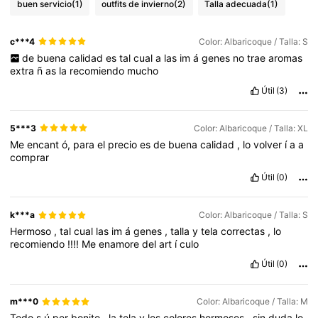
buen servicio
(1)
outfits de invierno
(2)
Talla adecuada
(1)
c***4
Color: Albaricoque / Talla: S
de
buena
calidad
es
tal
cual
a
las
im
á
genes
no
trae
aromas
extra
ñ
as
la
recomiendo
mucho
Útil
(3)
5***3
Color: Albaricoque / Talla: XL
Me
encant
ó,
para
el
precio
es
de
buena
calidad
,
lo
volver
í
a
a
comprar
Útil
(0)
k***a
Color: Albaricoque / Talla: S
Hermoso
,
tal
cual
las
im
á
genes
,
talla
y
tela
correctas
,
lo
recomiendo
!!!!
Me
enamore
del
art
í
culo
Útil
(0)
m***0
Color: Albaricoque / Talla: M
Todo
s
ú
per
bonito
,
la
tela
y
los
colores
hermosos
,
sin
duda
lo