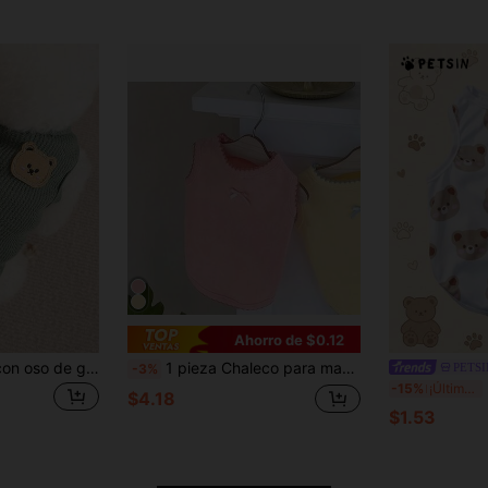
Ahorro de $0.12
Chaleco bordado con oso de gofre para una mascota
1 pieza Chaleco para mascotas, Parte superior sin mangas con diseño de macarrón, unicolor, Suave y transpirable, Adecuado para Teddy, Pomerania, Bichón Frisé, Perros y gatos pequeños, Amarillo, Rosa, Primavera/Verano
PETSI
-3%
P
-15%
¡Últimos 3 días
$4.18
$1.53