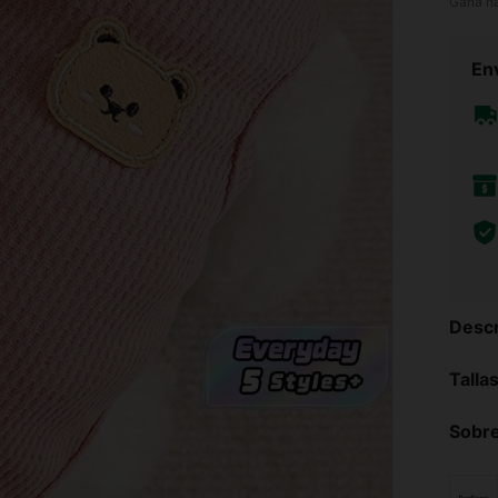
Gana h
Env
Descr
Talla
Sobre