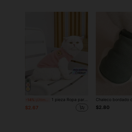
1 pieza Ropa para mascotas de algodón de estilo casual de verano con parche de oso de dibujos animados, ropa para perros y gatos, cómoda, transpirable y ligera para paseos diarios, aventuras al aire libre, moda a juego entre mascotas y dueños, sesión de fotos moderna y con estilo
-14%
¡Últimos 2 días
$2.80
$2.67