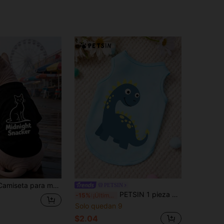
 transpirable, cálida y anti-desprendimiento, atuendos de disfraz para fiesta de vacaciones para gatos y perros pequeños y medianos, uso diario en interiores, exteriores y paseos
PETSIN
PETSIN 1 pieza Chaleco para mascotas con estampado de dinosaurio lindo, estilo casual azul, suave, cómodo, transpirable, ropa para mascotas anti-desprendimiento
-15%
¡Últimos 3 días
Solo quedan 9
$2.04