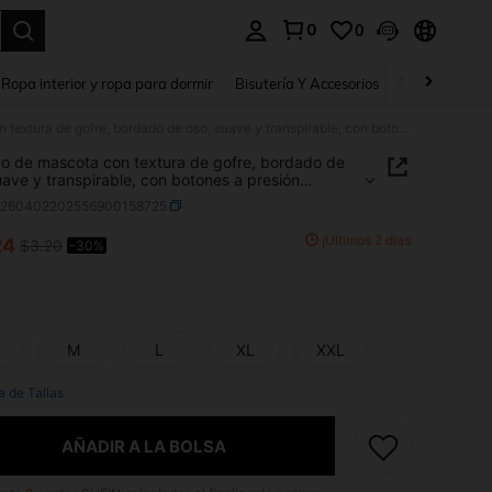
0
0
a. Press Enter to select.
Ropa interior y ropa para dormir
Bisutería Y Accesorios
Zapatos
H
Chaleco de mascota con textura de gofre, bordado de oso, suave y transpirable, con botones a presión ajustables, ropa de moda para perros y gatos pequeños, fácil de usar y lavable a máquina
o de mascota con textura de gofre, bordado de
uave y transpirable, con botones a presión
bles, ropa de moda para perros y gatos pequeños,
p260402202556900158725
de usar y lavable a máquina
¡Últimos 2 días
24
$3.20
-30%
ICE AND AVAILABILITY
M
L
XL
XXL
a de Tallas
AÑADIR A LA BOLSA