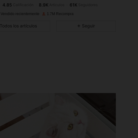
4.85
8.9K
61K
Calificación
Artículos
Seguidores
4.85
8.9K
61K
 Vendido recientemente
1.7M Recompra
4.85
8.9K
61K
Todos los artículos
Seguir
4.85
8.9K
61K
4.85
8.9K
61K
4.85
8.9K
61K
4.85
8.9K
61K
4.85
8.9K
61K