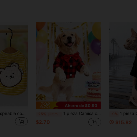
Ahorro de $0.90
Chaleco arnés transpirable con rayas y diseño de boca oblicua para perros pequeños y gatos, apto para poodle, teddy, bichón frisé y otras razas pequeñas de cachorros, adecuado para primavera, verano, otoño e invierno
1 pieza Camisa con patrón de cuadrícula adecuada para gatos y perros en primavera y verano
1 pieza Camiseta para mascotas con estampado divertido de Halloween, ropa para mascotas suave,
-25%
¡Últimos 2 días
-9%
$2.70
$15.82