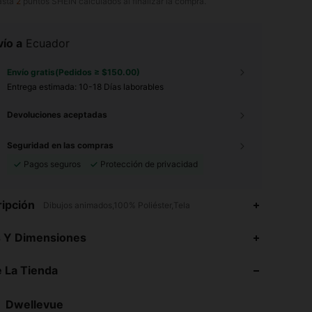
asta
2
puntos SHEIN calculados al finalizar la compra.
ío a
Ecuador
Envío gratis(Pedidos ≥ $150.00)
Entrega estimada:
10-18 Días laborables
Devoluciones aceptadas
Seguridad en las compras
Pagos seguros
Protección de privacidad
ipción
Dibujos animados,100% Poliéster,Tela
s Y Dimensiones
 La Tienda
4.85
8.9K
61K
4.85
8.9K
61K
Dwellevue