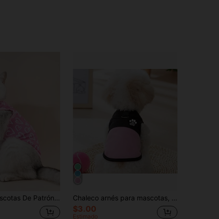
Tank Para Mascotas De Patrón De Corazón De 1 Pieza Para El Día De San Valentín
Chaleco arnés para mascotas, ropa para mascotas con diseño de patchwork, adecuado para gatos y perros
$3.00
Estimado