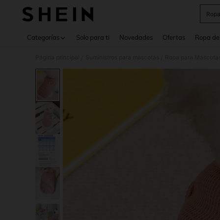
Ropa
Use up 
Categorías
Solo para ti
Novedades
Ofertas
Ropa de
Página principal
Suministros para mascotas
Ropa para Mascota
/
/