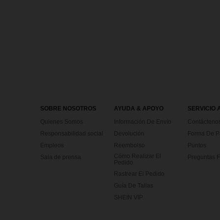
SOBRE NOSOTROS
AYUDA & APOYO
SERVICIO 
Quienes Somos
Información De Envío
Contácteno
Responsabilidad social
Devolución
Forma De 
Empleos
Reembolso
Puntos
Cómo Realizar El
Sala de prensa
Preguntas F
Pedido
Rastrear El Pedido
Guía De Tallas
SHEIN VIP