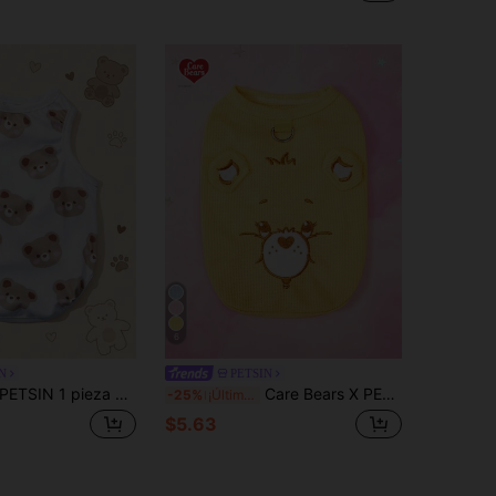
6
N
PETSIN
ETSIN 1 pieza Camiseta sin mangas casual para mascotas con estampado de oso lindo
Care Bears X PETSIN 1 pieza Chaleco de gofre amarillo con orejas tridimensionales lindo y pequeño oso para gatos y perros, camiseta transpirable y delgada para mascotas con hebilla de tracción para primavera/verano, ideal para juegos en interiores o diversión en parques al aire libre
-25%
¡Últimos 3 días
$5.63