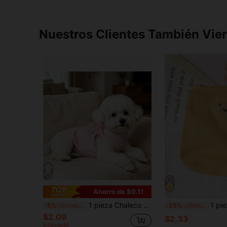
Nuestros Clientes También Vie
Ahorro de $0.11
1 pieza Chaleco antidesprendimiento para mascotas con decoración de lazo rosa, adecuado para gatos y perros, chaleco de malla transpirable para perros
1 pieza Chaleco borda
-5%
¡Últimos 3 días
-25%
¡Últimos 2 días
$2.09
$2.33
Estimado