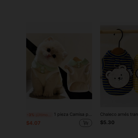
1 pieza Camisa polo para mascotas, chaleco lindo casual cómodo y transpirable para gato/perro, ropa para mascotas
-3%
¡Últimos 3 días
$5.30
$4.07