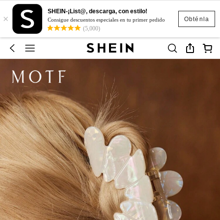
SHEIN-¡List@, descarga, con estilo!
×
Obténla
Consigue descuentos especiales en tu primer pedido
(5,000)