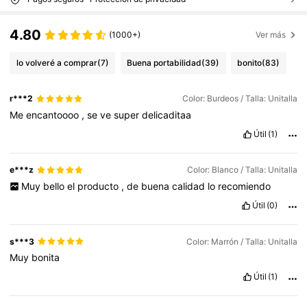
4.80
(1000+)
Ver más
lo volveré a comprar
(7)
Buena portabilidad
(39)
bonito
(83)
r***2
Color: Burdeos / Talla: Unitalla
Me
encantoooo
,
se
ve
super
delicaditaa
Útil
(1)
e***z
Color: Blanco / Talla: Unitalla
Muy
bello
el
producto
,
de
buena
calidad
lo
recomiendo
Útil
(0)
s***3
Color: Marrón / Talla: Unitalla
Muy
bonita
Útil
(1)