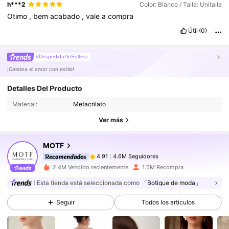
h***2
Color: Blanco / Talla: Unitalla
Otimo
,
bem
acabado
,
vale
a
compra
Útil
(0)
#DespedidaDeSoltera
¡Celebra el amor con estilo!
Detalles Del Producto
4.6M Seguidores
4.91
Material:
Metacrilato
4.6M Seguidores
4.91
Ver más
4.6M Seguidores
4.91
4.6M Seguidores
4.91
MOTF
4.6M Seguidores
4.91
2.4M Vendido recientemente
1.5M Recompra
4.6M Seguidores
4.91
Esta tienda está seleccionada como
「Botique de moda」
4.6M Seguidores
4.91
Seguir
Todos los artículos
4.6M Seguidores
4.91
4.6M Seguidores
4.91