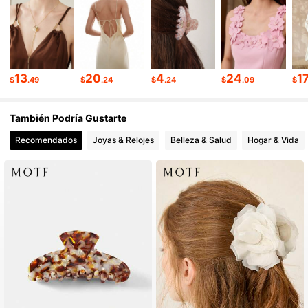
4.6M Seguidores
4.91
4.6M Seguidores
4.91
13
20
4
24
1
$
.49
$
.24
$
.24
$
.09
$
También Podría Gustarte
Recomendados
Joyas & Relojes
Belleza & Salud
Hogar & Vida