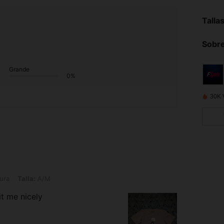
Talla
Sobre
Grande
0%
30K 
: A/M
ura
Talla:
A/M
it me nicely