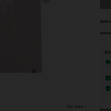
Sobre
Adida
Env
Ver más
Descr