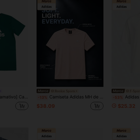
Rookie Sports
F-Spor
 de entrenamiento en el gimnasio, camiseta casual de verano para correr, ropa deportiva aeróbica llamativa
Camiseta Adidas MH de manga corta con cuello redondo, de algodón puro, estilo deportivo casual, con logotipo pequeño T Couple
Adidas Camiseta de cuello redondo hol
-13%
-53%
$38.09
$25.32