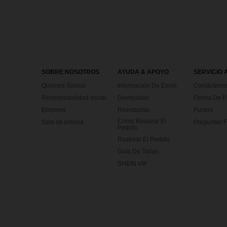
SOBRE NOSOTROS
AYUDA & APOYO
SERVICIO 
Quienes Somos
Información De Envío
Contácteno
Responsabilidad social
Devolución
Forma De 
Empleos
Reembolso
Puntos
Cómo Realizar El
Sala de prensa
Preguntas F
Pedido
Rastrear El Pedido
Guía De Tallas
SHEIN VIP