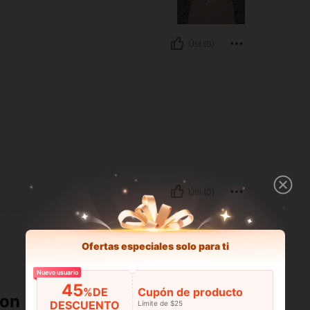
Útil (0)
Útil (0)
Ofertas especiales solo para ti
Nuevo usuario
45
%DE
Cupón de producto
ron
DESCUENTO
Límite de $25