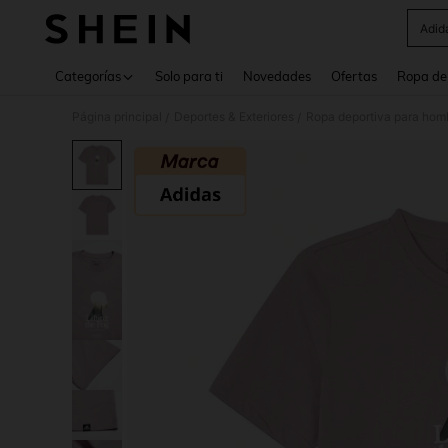
Adid
Use up 
Categorías
Solo para ti
Novedades
Ofertas
Ropa de
Página principal
Deportes & Exteriores
Ropa deportiva para hom
/
/