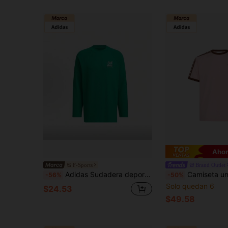
Ahor
F-Sports
Brand Outlet
Adidas Sudadera deportiva casual para hombre, camiseta de cuello redondo holgada vintage versátil JE6098, primavera/otoño
Camiseta unisex adidas Originals 3S Everyday Simp
-56%
-50%
Solo quedan 6
$24.53
$49.58