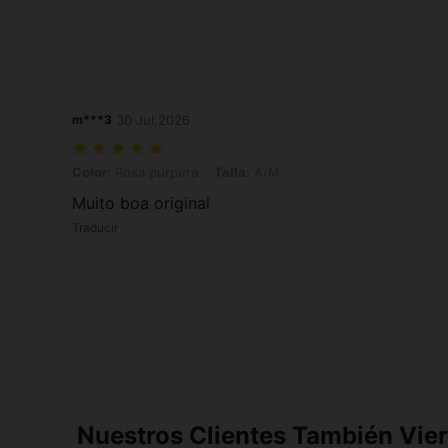
m***3
30 Jul,2026
Color: Rosa púrpura, Talla: A/M
Color:
Rosa púrpura
Talla:
A/M
Muito boa original
Traducir
Nuestros Clientes También Vie