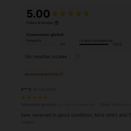
5.00
Política de Reseñas
Comentario global:
Pequeña
La talla corresponde
0%
100%
Sin reseñas locales
me encanta la forma (1)
u***y
30 Jun,2026
Adecuado general: La talla corresponde, Color: Rosa púrpura, Talla
Adecuado general:
La talla corresponde
Color:
Rosa púrp
Item received in good condition. Nice tshirt and f
Traducir