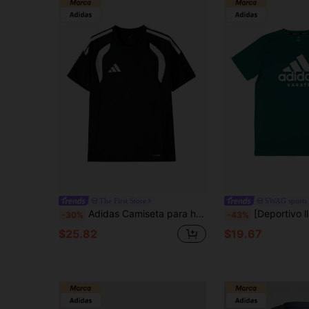
The First Store
SWAG sports
Adidas Camiseta para hombre TIRO26L JSY M, camiseta deportiva casual de manga corta ligera y cómoda KB1348
[Deportivo llamativo] Camiseta de manga corta deportiva casual cómoda verde para hombres de Adidas, camiseta
-30%
-43%
$25.82
$19.67