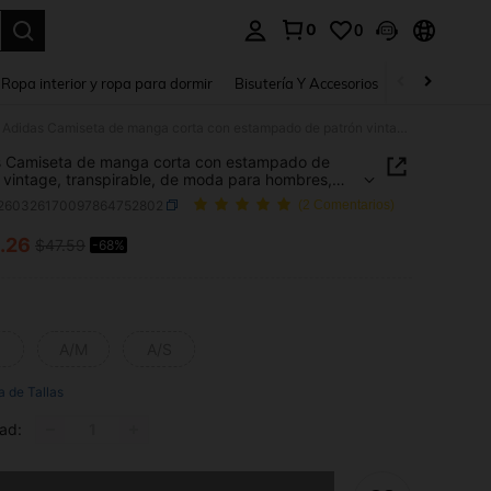
0
0
a. Press Enter to select.
Ropa interior y ropa para dormir
Bisutería Y Accesorios
Zapatos
H
Adidas Camiseta de manga corta con estampado de patrón vintage, transpirable, de moda para hombres, cómoda y casual, versátil de cuello redondo IM8264, primavera/verano
s Camiseta de manga corta con estampado de
 vintage, transpirable, de moda para hombres,
 y casual, versátil de cuello redondo IM8264,
t260326170097864752802
(2 Comentarios)
era/verano
.26
$47.59
-68%
ICE AND AVAILABILITY
A/M
A/S
a de Tallas
ad:
imos, este producto está agotado.