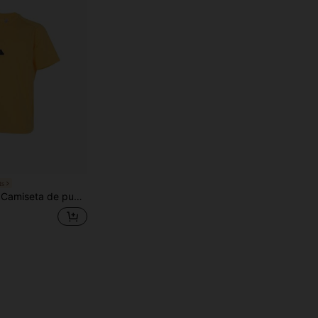
ts
a corta casual versátil para hombre, ligera y cómoda, cuello redondo, primavera/verano IR5238