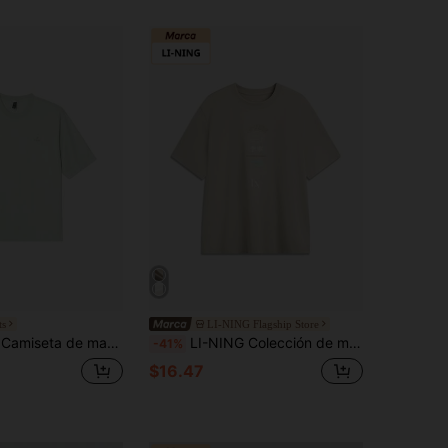
ts
LI-NING Flagship Store
e cuello redondo con estampado casual y corte holgado para hombre, JM9827
LI-NING Colección de manga corta, informal, versátil, cuello redondo, transpirable, sensación de frescor, cómoda, camiseta deportiva de media manga AHSV163
-41%
$16.47