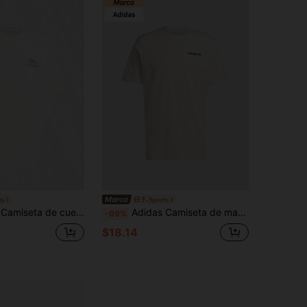
ts
F-Sports
gada de manga corta para entrenamiento deportivo y casual de verano para hombres JN9448
Adidas Camiseta de manga corta con cuello redondo, cómoda y versátil para deportes casuales, de moda para hombres, primavera/verano JF2853
-69%
$18.14