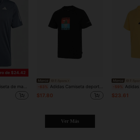
ro de $24.42
F-Sports
F-Spor
eportes, cómoda, moda de primavera/verano para hombres IY3218
Adidas Camiseta deportiva para hombre GFX SS camiseta 180, ligera y versátil de cuello redondo y manga corta, para primavera/verano
Adidas Camiseta de punto deportiva de mang
-63%
-59%
$17.80
$23.61
Ver Más