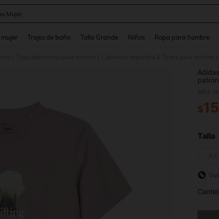
as Mujer
and down arrow keys to navigate search Búsqueda reciente and Busca y Encuentr
 mujer
Trajes de baño
Talla Grande
Niños
Ropa para hombre
bres
Tops deportivos para hombre
Camiseta deportiva & Tanks para hombre
/
/
/
Adida
patrón
cómoda
SKU: s
primav
15
$
PR
Talla
A/L
Guí
Cantid
Lo sent