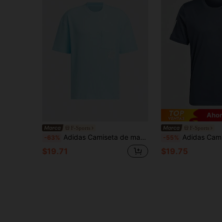
Ahor
F-Sports
F-Sports
Adidas Camiseta de manga corta de cuello redondo holgada y cómoda para hombre, estilo casual, verano JI6863
Adidas Camiseta de manga corta de cuello redondo para correr y d
-63%
-55%
$19.71
$19.75