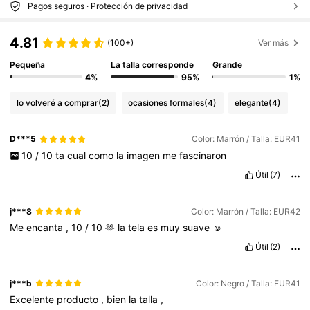
Pagos seguros · Protección de privacidad
4.81
(100+)
Ver más
Pequeña
La talla corresponde
Grande
4%
95%
1%
lo volveré a comprar
(2)
ocasiones formales
(4)
elegante
(4)
D***5
Color: Marrón / Talla: EUR41
10
/
10
ta
cual
como
la
imagen
me
fascinaron
Útil
(7)
j***8
Color: Marrón / Talla: EUR42
Me
encanta
,
10
/
10
🫶
la
tela
es
muy
suave
☺️
Útil
(2)
j***b
Color: Negro / Talla: EUR41
Excelente
producto
,
bien
la
talla
,