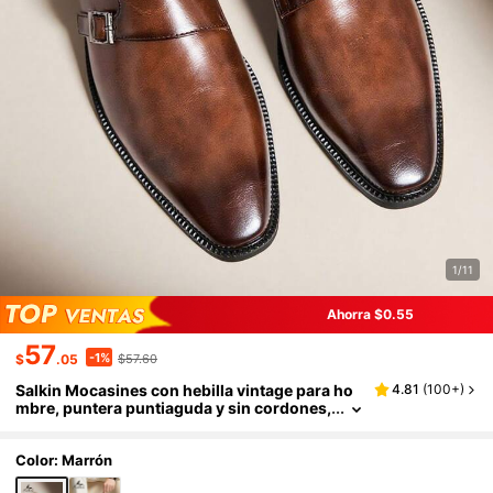
1/11
Ahorra $0.55
57
-1%
$
.05
$57.60
Salkin Mocasines con hebilla vintage para ho
4.81
(
100+
)
mbre, puntera puntiaguda y sin cordones,
zapatos formales elegantes para caballer
o, adecuados para hombres de mediana edad,
jóvenes, estudiantes, vuelta al colegio, cerem
Color: Marrón
onia de graduación, oficina, negocios, fiesta,