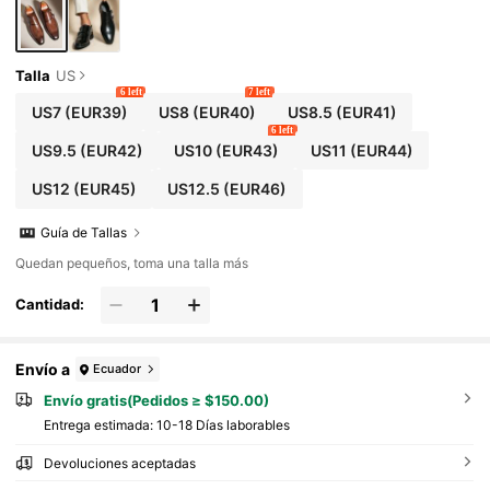
boda, novio, primavera/verano/otoño, tallas g
randes
Talla
US
6 left
7 left
US7
(EUR39)
US8
(EUR40)
US8.5
(EUR41)
6 left
US9.5
(EUR42)
US10
(EUR43)
US11
(EUR44)
US12
(EUR45)
US12.5
(EUR46)
Guía de Tallas
Quedan pequeños, toma una talla más
Cantidad:
Envío a
Ecuador
Envío gratis(Pedidos ≥ $150.00)
Entrega estimada:
10-18 Días laborables
Devoluciones aceptadas