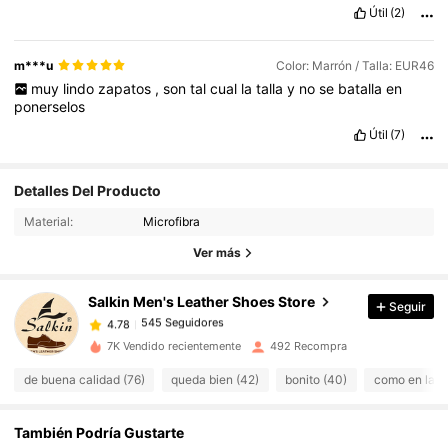
Útil
(2)
m***u
Color: Marrón / Talla: EUR46
muy
lindo
zapatos
,
son
tal
cual
la
talla
y
no
se
batalla
en
ponerselos
Útil
(7)
Detalles Del Producto
545 Seguidores
4.78
545 Seguidores
Material:
Microfibra
4.78
Ver más
545 Seguidores
4.78
545 Seguidores
4.78
Salkin Men's Leather Shoes Store
Seguir
545 Seguidores
4.78
c***5
seguido
Hace 1 día
545 Seguidores
7K Vendido recientemente
492 Recompra
4.78
545 Seguidores
4.78
de buena calidad (76)
queda bien (42)
bonito (40)
como en las f
545 Seguidores
4.78
También Podría Gustarte
545 Seguidores
4.78