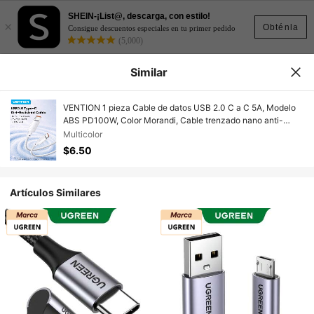
SHEIN-¡List@, descarga, con estilo!
×
Obténla
Consigue descuentos especiales en tu primer pedido
(5,000)
Similar
VENTION 1 pieza Cable de datos USB 2.0 C a C 5A, Modelo
ABS PD100W, Color Morandi, Cable trenzado nano anti-
suciedad, Chip E-Marker incorporado, Carga rápida sin
Multicolor
sobrecalentamiento, Transferencia de datos 480Mbps,
$6.50
Compatible con cabezales de carga y productos con interfaz
TypeC, 1m/1.5m/2m Adecuado para trabajo, estudio, ocio y
otros escenarios de carga
Artículos Similares