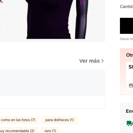
Cantid
Gana h
Ot
Ver más
$
Env
como en las fotos (7)
para disfraces (1)
uy recomendable (2)
raro (1)