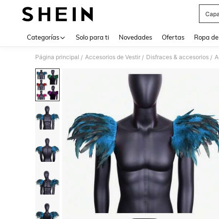
Capa
Use up 
Categorías
Solo para ti
Novedades
Ofertas
Ropa de
Página principal
Accesorios de Vestir
Disfraces & accesorios
A
/
/
/