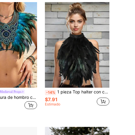
1 pieza Top halter con cuello de plumas de cuervo sintéticas, decoración de bufanda, bustier romántico, atrevido y apasionado, chal de disfraz de Halloween para mujer, fiesta
Medieval Props
-14%
1 pieza Envoltura de hombro con plumas turquesas, cuello de plumas estilo bohemio para festival, accesorio de cosplay para festival de música, Halloween y fiesta
$7.91
Estimado