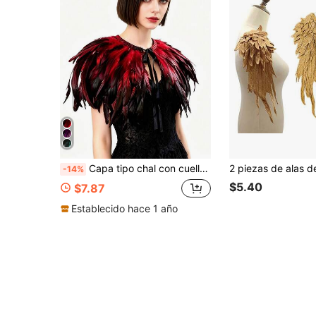
Capa tipo chal con cuello de encaje y plumas naturales para mujer, disfraz de bruja para cosplay, Halloween y carnaval
-14%
$5.40
$7.87
Establecido hace 1 año