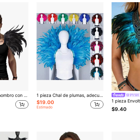
2pcs/Set Chal de hombro con charreteras de plumas falsas góticas unisex, adecuado para fiesta de disfraces, carnaval, Halloween, fiesta de baile
1 pieza Chal de plumas, adecuado para cosplay, estilo punk de diseñador, baile de máscaras, carnaval, regalo festivo
PYSH 
$19.00
Estimado
$9.40