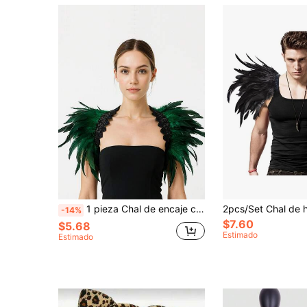
1 pieza Chal de encaje con hoja de arce de pluma oscura estilo gótico, accesorio de disfraz para fiesta de Halloween y Navidad
-14%
$7.60
$5.68
Estimado
Estimado