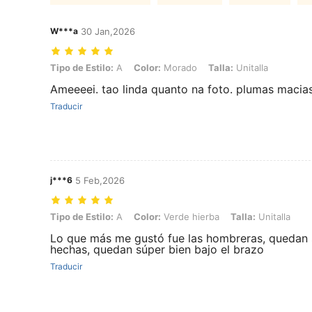
W***a
30 Jan,2026
Tipo de Estilo: A, Color: Morado, Talla: Unitalla
Tipo de Estilo:
A
Color:
Morado
Talla:
Unitalla
Ameeeei. tao linda quanto na foto. plumas macia
Traducir
j***6
5 Feb,2026
Tipo de Estilo: A, Color: Verde hierba, Talla: Unitalla
Tipo de Estilo:
A
Color:
Verde hierba
Talla:
Unitalla
Lo que más me gustó fue las hombreras, quedan s
hechas, quedan súper bien bajo el brazo
Traducir