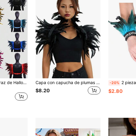
Hombreras de disfraz de Halloween unisex, hombreras de plumas artificiales & cuero, accesorio de disfraz tipo chal, accesorio de ropa tipo bufanda larga, múltiples colores disponibles
Capa con capucha de plumas negras gótica para mujer, accesorio de cosplay de cuervo vintage, disfraz de bruja cisne de Halloween, accesorio de ropa de estilo bohemio
2 piezas Brazaletes de plumas de bola de rendimiento de Halloween,
-20%
$8.20
$2.80