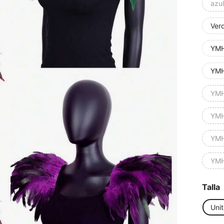
azul
Ver
YMH
YMH
YMH
YMH
YMH
YMH
Talla
Unit