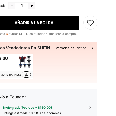
ad:
AÑADIR A LA BOLSA
asta
6
puntos SHEIN calculados al finalizar la compra.
ros Vendedores En SHEIN
Ver todos los 1 vendedores
8.00
MOHS HARNESS
ío a
Ecuador
Envío gratis(Pedidos ≥ $150.00)
Entrega estimada:
10-18 Días laborables