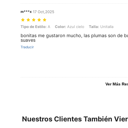
m***x
17 Oct,2025
Tipo de Estilo: A, Color: Azul cielo, Talla: Unitalla
Tipo de Estilo:
A
Color:
Azul cielo
Talla:
Unitalla
bonitas me gustaron mucho, las plumas son de bu
suaves
Traducir
Ver Más Re
Nuestros Clientes También Vie