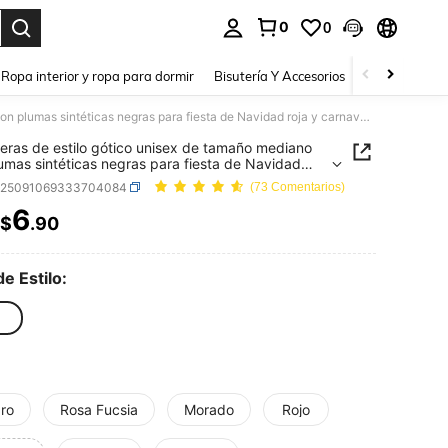
0
0
a. Press Enter to select.
Ropa interior y ropa para dormir
Bisutería Y Accesorios
Zapatos
H
Hombreras de estilo gótico unisex de tamaño mediano con plumas sintéticas negras para fiesta de Navidad roja y carnaval, hechas de fibra de poliéster, perfectas para cosplay
ras de estilo gótico unisex de tamaño mediano
umas sintéticas negras para fiesta de Navidad
 carnaval, hechas de fibra de poliéster, perfectas
c25091069333704084
(73 Comentarios)
osplay
6
$
.90
ICE AND AVAILABILITY
de Estilo:
ro
Rosa Fucsia
Morado
Rojo