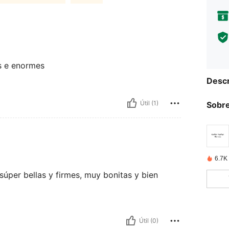
s e enormes
Descr
Útil (1)
Sobre
6.7K
úper bellas y firmes, muy bonitas y bien
Útil (0)