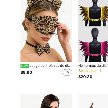
Juego de 4 piezas de disfraz de Halloween con máscara de estampado de leopardo, 1 máscara de estampado de leopardo, 1 corbata de moño, 1 diadema, 1 cola
NEW
Solo quedan 1
$9.90
$20.30