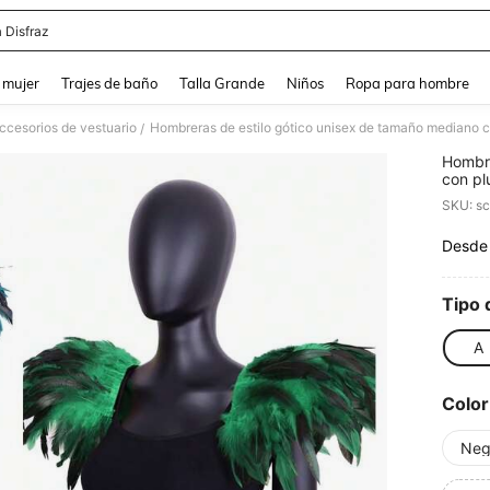
 Disfraz
and down arrow keys to navigate search Búsqueda reciente and Busca y Encuentr
 mujer
Trajes de baño
Talla Grande
Niños
Ropa para hombre
ccesorios de vestuario
/
Hombre
con pl
roja y
SKU: s
para c
Desde
PR
Tipo 
A
Color
Neg