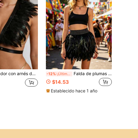
1 pieza Sujetador con arnés de plumas falsas - Perfecto para Halloween, Carnaval, espectáculos en vivo y salidas nocturnas, Capa de chal ajustable para cosplay
Falda de plumas naturales para mujer, falda corta mini de plumas con cintura elástica en línea A, falda tutú de plumas para disfraz de Halloween multicolor
-12%
¡Últimos 2 días
$14.53
Establecido hace 1 año