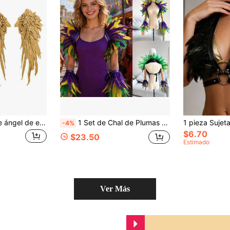
2 piezas de alas de ángel de encaje soluble en agua con patrón de bordado a juego, accesorios de encaje DIY de estilo industrial pesado, calcomanía multicapa de gran tamaño, accesorios para Halloween y fiestas
1 Set de Chal de Plumas Extra Grande, Disfraz de Carnaval, Fiesta de Disfraces, Atuendo para Actuación en Bar, Accesorio - Chal, Mangas Falsas, Decoración de Plumas Coloridas
-4%
$6.70
$23.50
Estimado
Ver Más