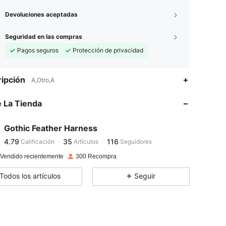
Devoluciones aceptadas
Seguridad en las compras
Pagos seguros
Protección de privacidad
4.79
35
116
ipción
A,Otro,A
4.79
35
116
 La Tienda
4.79
35
116
4.79
35
116
Gothic Feather Harness
4.79
35
116
Calificación
Artículos
Seguidores
d***3
seguido
Hace 1 día
4.79
35
116
 Vendido recientemente
300 Recompra
4.79
35
116
Todos los artículos
Seguir
4.79
35
116
4.79
35
116
4.79
35
116