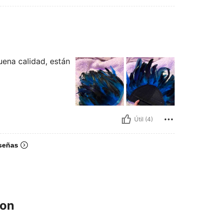
ena calidad, están
Útil (4)
señas
ron