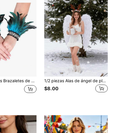
 accesorios de muñeca, props de disfraz de juego de roles, adecuados para fiestas y disfraces, regalos perfectos para amigos durante las vacaciones
1/2 piezas Alas de ángel de plumas blancas - Adecuadas para fiestas de vacaciones, decoración de escenas, disfraces de desfiles de moda para adultos, accesorios para fiestas del Día de San Valentín, accesorios de fiesta hechos a mano, alas de ángel para cosplay y alas de fiesta, fiesta de Navidad, decoración de fiesta de Navidad, decoración de disfraces de escenario, etc.
$8.00