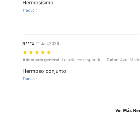
Hermosísimo
Traducir
N***z
21 Jan,2026
Adecuado general: La talla corresponde, Color: Azul Marino, Talla: 
Adecuado general:
La talla corresponde
Color:
Azul Mari
Hermoso conjunto
Traducir
Ver Más Re