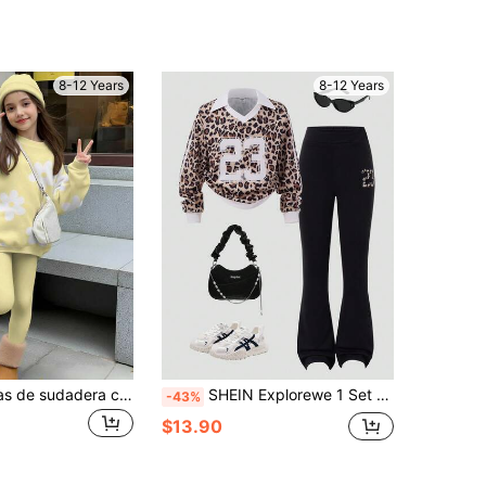
8-12 Years
8-12 Years
Set de 2 piezas de sudadera con cuello redondo y leggings con estampado floral lindo y casual para niñas preadolescentes, cómodo para otoño/invierno
SHEIN Explorewe 1 Set Niñas preadolescentes Blusa de estampado de leopardo y gráfico numérico 2 en 1 con pantalones acampanados negros, grosor regular, conjunto casual para otoño
-43%
$13.90