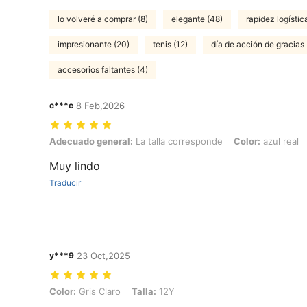
lo volveré a comprar (8)
elegante (48)
rapidez logístic
impresionante (20)
tenis (12)
día de acción de gracias 
accesorios faltantes (4)
c***c
8 Feb,2026
Adecuado general: La talla corresponde, Color: azul real, Talla: 12Y
Adecuado general:
La talla corresponde
Color:
azul real
Muy lindo
Traducir
y***9
23 Oct,2025
Color: Gris Claro, Talla: 12Y
Color:
Gris Claro
Talla:
12Y