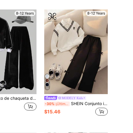
8-12 Years
8-12 Years
10
con cremallera y cuello y pantalones con ribete de contraste para niña preadolescente
MODELY Kids
SHEIN Conjunto informal de niña preadolescente con sudadera de bloques de color y rayas 2 en 1 con decoración de lazo y pantalones, para otoño/invierno
-30%
¡Últimos 3 días
$15.46