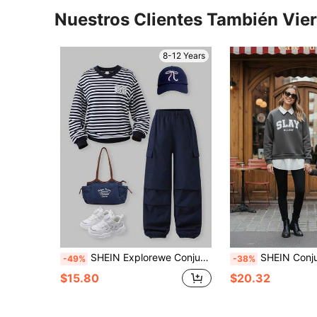
Nuestros Clientes También Vie
8-12 Years
SHEIN Explorewe Conjunto de sudadera y pantalones a rayas casual para niñas, adecuado para uso diario casual, escuela, exterior y deportes en otoño/invierno
SHEIN Conjunto de 2 piezas de sudadera de manga 
-49%
-38%
$15.80
$20.32