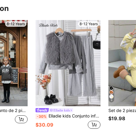
ron
8-12 Years
8-12 Years
9
larga y pantalones para niñas preadolescentes
Elladie kids
Elladie kids Conjunto informal y elegante para niñas preadolescentes con blusa de cuello redondo de manga larga, combinada con pantalones, chaleco y cárdigan gris
-30%
$19.98
$30.09