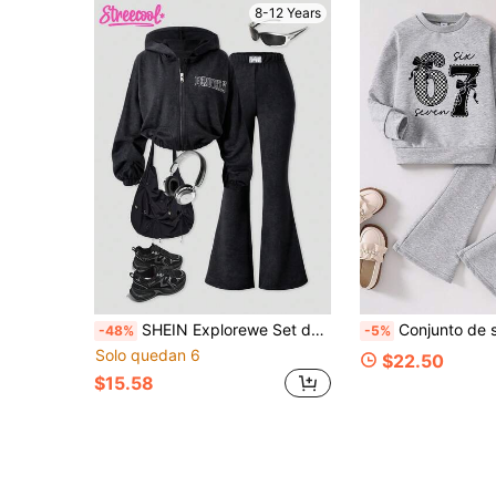
8-12 Years
SHEIN Explorewe Set de 2 piezas de sudadera con capucha y jeans desgastados estilo vintage americano para niñas, conjunto casual de moda para uso diario, primavera/otoño
Conjunto de sudadera de manga larga con estampado digita
-48%
-5%
Solo quedan 6
$22.50
$15.58