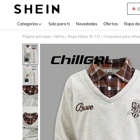
C
Use up 
Categorías
Solo para ti
Novedades
Ofertas
Ropa de
Página principal
Niños
Ropa Niñas (8-12)
Conjuntos para niña
/
/
/