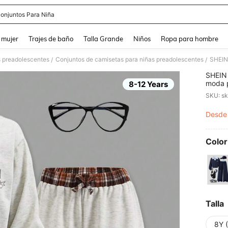
onjuntos Para Niña
and down arrow keys to navigate search Búsqueda reciente and Busca y Encuentr
 mujer
Trajes de baño
Talla Grande
Niños
Ropa para hombre
s preadolescentes
Conjuntos de camisetas para niñas preadolescentes
/
/
SHEIN 
moda p
8-12 Years
Diseño
SKU: s
cuadro
sudade
Desde
PR
pantal
color 
viajes
fotogr
Color
Talla
8Y 