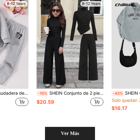
8-12 Years
8-12 Years
l y pantalones acampanados para niña preadolescente
SHEIN Conjunto de 2 piezas para niña preadolescente con top ajustado de cuello alto asimétrico con pliegues y pantalones anchos de pierna relajada, de estilo básico minimalista y cómodo, de felpa con alto nivel de estiramiento, adecuado para ir al colegio, color negro, apto para salidas diarias
SHEIN ChillGRL Set de 2 piezas de ropa de otoño para niñas, estilo coreano, suda
-10%
-43%
Solo quedan 
$20.59
$16.17
Ver Más