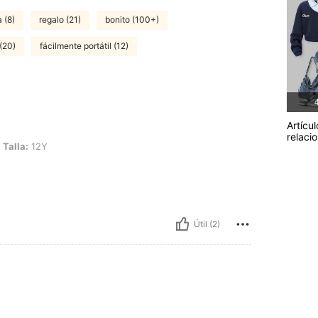
a (8)
regalo (21)
bonito (100+)
(20)
fácilmente portátil (12)
4
Artícul
relaci
Talla:
12Y
Útil (2)