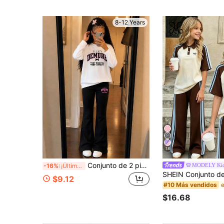
8-12 Years
18
Conjunto de 2 piezas estilo vintage americano para niñas, top blanco de manga larga + pantalones acampanados negros, con eslogan "VERY DEMURE VERY MINDFUL VERY CUTESY" en letras negras en el pecho, con "DEMURE" en diseño de arco universitario vintage decorado con contorno rosa y lazo negro, holgado casual versátil, adecuado para capas de otoño/invierno, salidas diarias y uso en el campus
MODELY Ki
-16%
¡Últimos 3 días
$9.12
#10 Más vendidos
$16.68