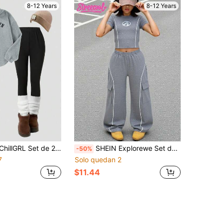
8-12 Years
8-12 Years
dera con cremallera y cuello medio alto de tela polar con texto bordado, bajo curvo, combinada con pantalones casuales de corte slim, versátil para deportes, ir al trabajo y uso en casa
SHEIN Explorewe Set de 2 piezas de camiseta de manga corta con diseño estampado de patchwork y pantalones cargo informal para niñas preadolescentes, adecuado para uso diario, ir al trabajo, ocio, vacaciones, reuniones con amigos, fotografía callejera, primavera/verano
-50%
7
Solo quedan 2
$11.44