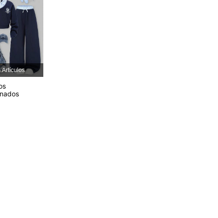
4.92
719
121K
4.92
719
121K
4.92
719
121K
 Artículos
4.92
719
121K
os
onados