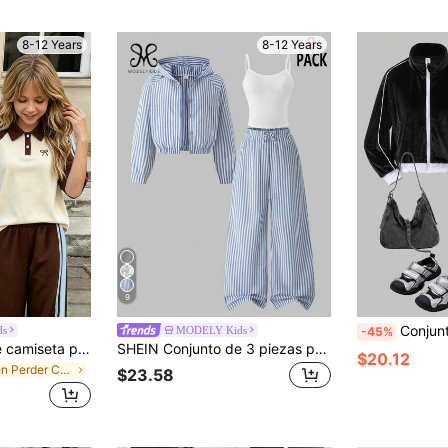
8-12 Years
8-12 Years
9
Conjunto de chaqueta de manga larga 
ds
MODELY Kids
-45%
SHEIN Conjunto de camiseta para niñas preadolescentes, estilo deportivo con bloques de color rosa y verde oscuro, camiseta de manga corta y pantalones cortos, diseño de ajuste holgado y ceñido para el verano, tela ligera, adecuado para salidas diarias, deportes casuales o estilo.
SHEIN Conjunto de 3 piezas para niñas preadolescentes, chaqueta corta con capucha de manga larga y frente abierto, top de camisola blanco, pantalones holgados de pierna ancha con cintura elástica, conjunto de 3 piezas para uso casual diario de niñas
$20.12
en Perder Camiseta de chicas preadolescentes
$23.58