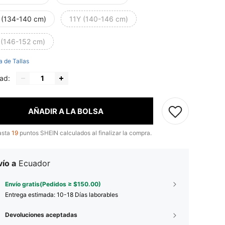
 (134-140 cm)
11Y (140-146 cm)
 (146-152 cm)
a de Tallas
ad:
AÑADIR A LA BOLSA
asta
19
puntos SHEIN calculados al finalizar la compra.
ío a
Ecuador
Envío gratis(Pedidos ≥ $150.00)
Entrega estimada:
10-18 Días laborables
Devoluciones aceptadas