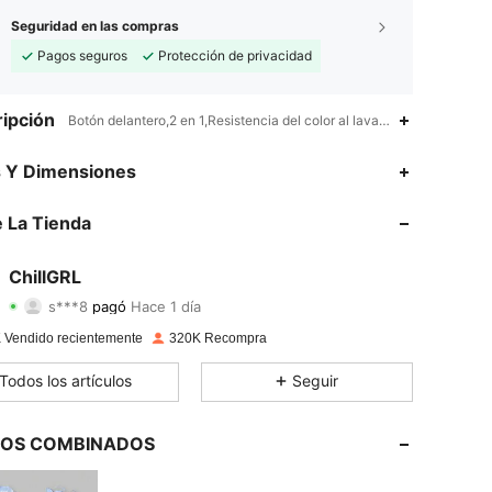
Seguridad en las compras
Pagos seguros
Protección de privacidad
ipción
Botón delantero,2 en 1,Resistencia del color al lavado,Gráfico,Letras
s Y Dimensiones
 La Tienda
4.92
719
121K
4.92
719
121K
ChillGRL
s***8
pagó
Hace 1 día
n***9
seguido
Hace 4 horas
4.92
719
121K
 Vendido recientemente
320K Recompra
4.92
719
121K
Todos los artículos
Seguir
4.92
719
121K
LOS COMBINADOS
4.92
719
121K