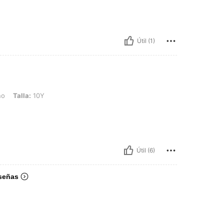
Útil (1)
10Y
no
Talla:
10Y
Útil (6)
señas