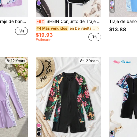
7
16
alla transpirable de doble capa y parte superior de manga corta (estampado aleatorio)
SHEIN Conjunto de Traje de Baño para Niñas Preadolescentes Nueva Moda, Estampado de Patchwork, Estampado Botánico Tropical, Bikini para Niñas con Camiseta de Protección Solar de Manga Larga, Traje de Baño de 2 Piezas con Camiseta de Protección Solar de Manga Larga y Pantalones Cortos con Cremallera para Niñas Preadolescentes, Conjunto de Traje de Baño Modesto para Niñas Preadolescentes, Ropa de Resort para Niñas con Camiseta de Protección Solar de Manga Larga y Pantalones Cortos
-5%
en De vuelta a la escuela Ropa de playa para niñas
#4 Más vendidos
$13.88
$19.93
Estimado
8-12 Years
8-12 Years