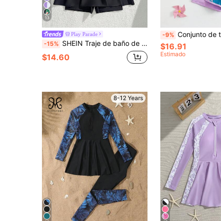
13
Conjunto de traje de baño de 2 piezas para niña preadolescente, compuesto por shorts deportivos de m
Play Parade
-9%
SHEIN Traje de baño de una pieza para niñas preadolescentes 2026, con estampado floral negro, elegante y vivo, adecuado para nadar, ir a la playa, la piscina, sesiones de fotos, regalo
-15%
$16.91
Estimado
$14.60
8-12 Years