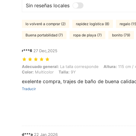
Sin reseñas locales
lo volveré a comprar (2)
rapidez logística (8)
regalo (15
Buena portabilidad (7)
ropa de playa (7)
bonito (79)
r***6
27 Dec,2025
Adecuado general: La talla corresponde, Altura: 115 cm / 45 in, Peso: 
Adecuado general:
La talla corresponde
Altura:
115 cm / 
Color:
Multicolor
Talla:
9Y
exelente compra, trajes de baño de buena calidad
Traducir
d***a
22 Jan,2026