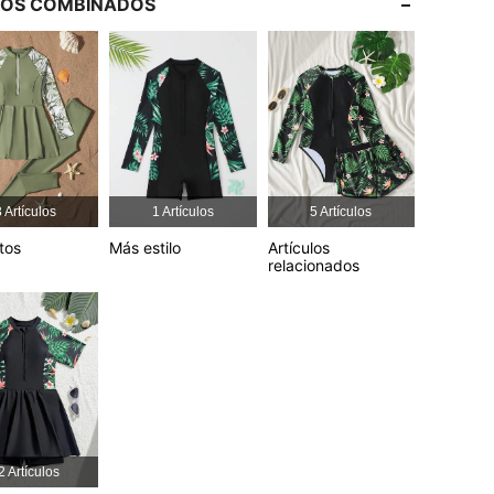
LOS COMBINADOS
4.86
1.8K
17K
 Artículos
1 Artículos
5 Artículos
tos
Más estilo
Artículos
relacionados
2 Artículos