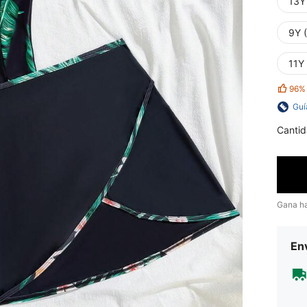
13Y
9Y 
11Y
96%
Guí
Cantid
Gana h
Env