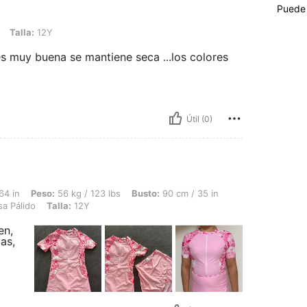
Puede 
Y
Talla:
12Y
 es muy buena se mantiene seca ...los colores
Útil (0)
 56 kg / 123 lbs, Busto: 90 cm / 35 in, Cintura: 66 cm / 26 in, Caderas: 90 cm / 35 
64 in
Peso:
56 kg / 123 lbs
Busto:
90 cm / 35 in
a Pálido
Talla:
12Y
en,
as,