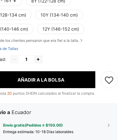
 - 16Y
8Y (122-128 cm)
(128-134 cm)
10Y (134-140 cm)
 (140-146 cm)
12Y (146-152 cm)
de los clientes pensaron que era fiel a la talla.
a de Tallas
ad:
AÑADIR A LA BOLSA
asta
20
puntos SHEIN calculados al finalizar la compra.
ío a
Ecuador
Envío gratis(Pedidos ≥ $150.00)
Entrega estimada:
10-18 Días laborables