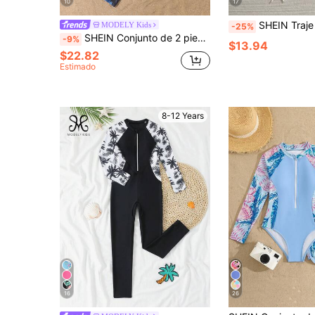
10
17
SHEIN Traje de baño de una pieza casual para vacaciones de niña preadolescente con est
MODELY Kids
-25%
SHEIN Conjunto de 2 piezas de biquini para niñas preadolescentes: Top tipo chaleco sin mangas con estampado floral, cierre con cremallera; Bottom: Falda negra con estampado floral de retazos, traje de baño de dos piezas
-9%
$13.94
$22.82
Estimado
8-12 Years
16
26