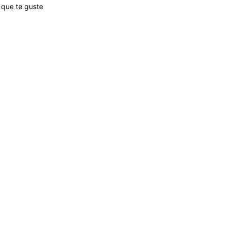
que te guste
in, Color: Rosa Pálido, Talla: 12Y