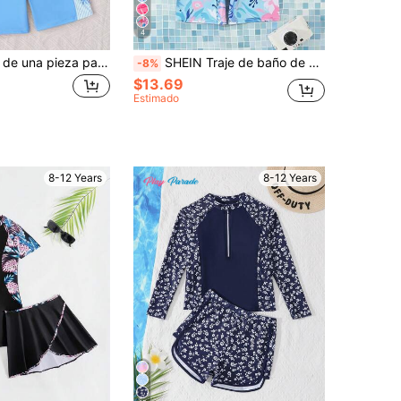
4
Traje de baño de una pieza para niñas preadolescentes, estilo casual para vacaciones de verano en la playa, negro con patchwork, estampado de lazo rosa, con cremallera, manga raglán a rayas, manga corta, rosa, con protección solar, estilo conservador, ropa de baño para niñas
SHEIN Traje de baño de una pieza con cuello redondo, manga larga y media cremallera con estampado floral para niña preadolescente, lindo para vacaciones en la playa
-8%
$13.69
Estimado
8-12 Years
8-12 Years