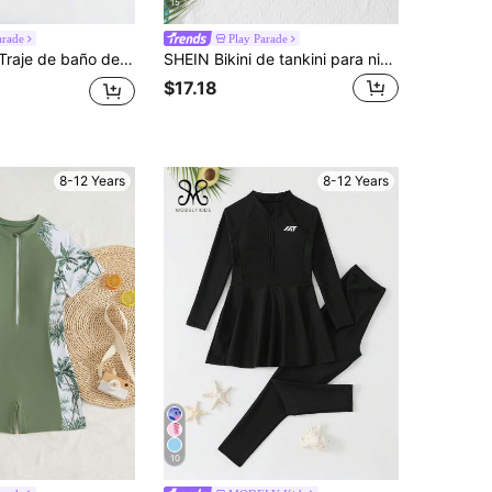
15
arade
Play Parade
oral azul, cierre delantero y mangas raglán, con falda, adecuado para la playa, vacaciones, parque acuático, surf
SHEIN Bikini de tankini para niñas preadolescentes, top corto sin mangas de tela de punto a rayas rosa con lazo, shorts con cremallera, elegante y casual, adecuado para nadar, vacaciones de verano, playa, piscina, fiestas
$17.18
8-12 Years
8-12 Years
10