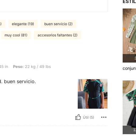
ESTI
)
elegante (19)
buen servicio (2)
muy cool (81)
accesorios faltantes (2)
3
22 kg / 49 lbs, Color: Multicolor, Talla: 9Y
45 in
Peso:
22 kg / 49 lbs
conjun
. buen servicio.
Útil (5)
1