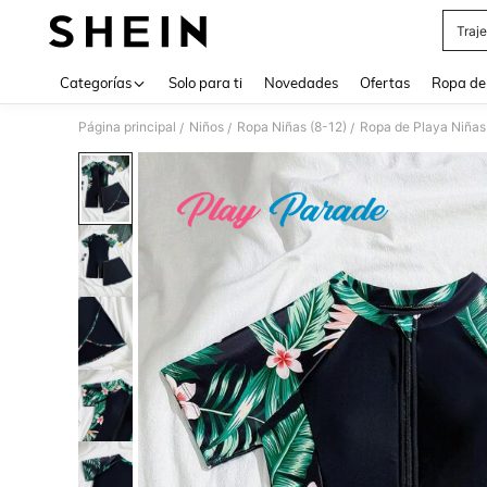
Traj
Use up 
Categorías
Solo para ti
Novedades
Ofertas
Ropa de
Página principal
Niños
Ropa Niñas (8-12)
Ropa de Playa Niñas
/
/
/