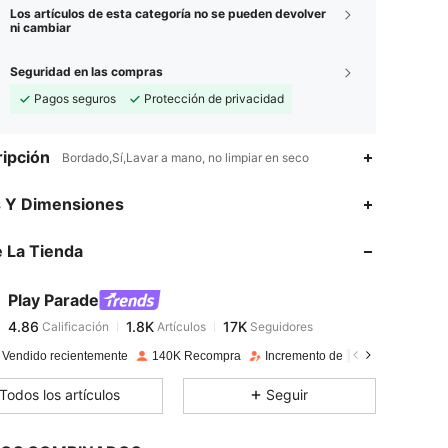
Los artículos de esta categoría no se pueden devolver
ni cambiar
Seguridad en las compras
Pagos seguros
Protección de privacidad
ipción
Bordado,Sí,Lavar a mano, no limpiar en seco
4.86
1.8K
17K
s Y Dimensiones
4.86
1.8K
17K
 La Tienda
4.86
1.8K
17K
4.86
1.8K
17K
Play Parade
4.86
1.8K
17K
Calificación
Artículos
Seguidores
8***b
seguido
Hace 2 horas
4.86
1.8K
17K
 Vendido recientemente
140K Recompra
Incremento de seguidores de 12
4.86
1.8K
17K
Todos los artículos
Seguir
4.86
1.8K
17K
4.86
1.8K
17K