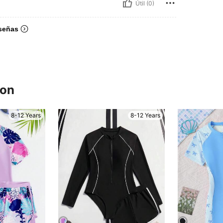
Útil (0)
señas
ron
8-12 Years
8-12 Years