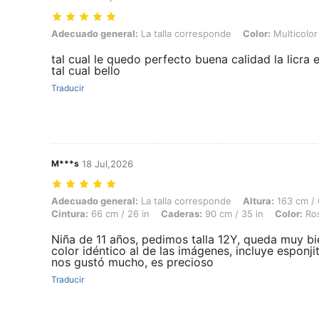
Adecuado general: La talla corresponde, Color: Multicolor, Talla: 12
Adecuado general:
La talla corresponde
Color:
Multicolor
tal cual le quedo perfecto buena calidad la licra
tal cual bello
Traducir
M***s
18 Jul,2026
Adecuado general: La talla corresponde, Altura: 163 cm / 64 in, Peso:
Adecuado general:
La talla corresponde
Altura:
163 cm / 
Cintura:
66 cm / 26 in
Caderas:
90 cm / 35 in
Color:
Ros
Niña de 11 años, pedimos talla 12Y, queda muy bi
color idéntico al de las imágenes, incluye esponjit
nos gustó mucho, es precioso
Traducir