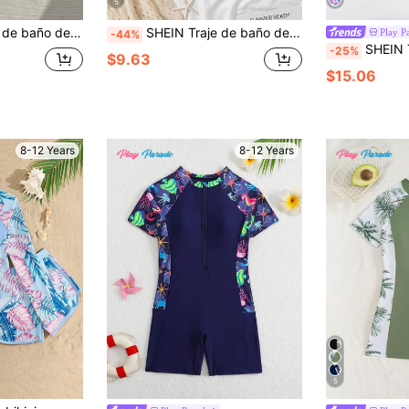
5
ampado de plantas tropicales, con bragas de triángulo y falda de baño, para piscina
SHEIN Traje de baño de una pieza de manga corta ajustado con estampado de plantas tropicales para niñas preadolescentes, ideal para vacaciones, viajes de primavera/verano, playa y resort, color negro
Play P
-44%
SHEIN Traje de baño de una pieza con estampado fl
-25%
$9.63
$15.06
8-12 Years
8-12 Years
5