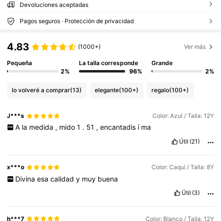
Devoluciones aceptadas
Pagos seguros · Protección de privacidad
4.83
(1000+)
Ver más
Pequeña
La talla corresponde
Grande
2%
96%
2%
lo volveré a comprar
(13)
elegante
(100+)
regalo
(100+)
J***s
Color: Azul / Talla: 12Y
A
la
medida
,
mido
1
.
51
,
encantadis
í
ma
Útil
(21)
x***o
Color: Caqui / Talla: 8Y
Divina
esa
calidad
y
muy
buena
Útil
(3)
h***7
Color: Blanco / Talla: 12Y