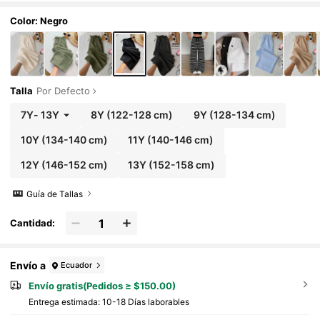
Color: Negro
Talla
Por Defecto
7Y
-
13Y
8Y
(122-128 cm)
9Y
(128-134 cm)
10Y
(134-140 cm)
11Y
(140-146 cm)
12Y
(146-152 cm)
13Y
(152-158 cm)
Guía de Tallas
Cantidad:
Envío a
Ecuador
Envío gratis(Pedidos ≥ $150.00)
Entrega estimada:
10-18 Días laborables