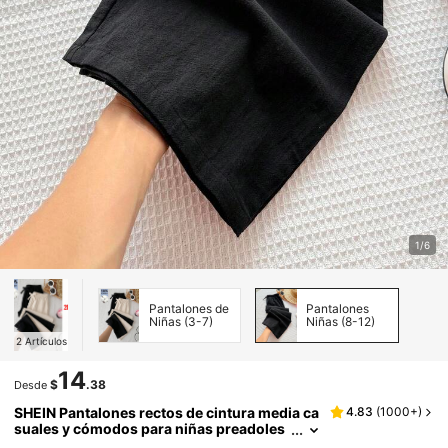
1/6
Pantalones de
Pantalones
Niñas (3-7)
Niñas (8-12)
2
Artículos
14
$
.38
Desde
SHEIN Pantalones rectos de cintura media ca
4.83
(
1000+
)
suales y cómodos para niñas preadoles
centes, versátiles