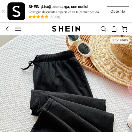
SHEIN-¡List@, descarga, con estilo!
×
Obténla
Consigue descuentos especiales en tu primer pedido
(5,000)
8-12 Years