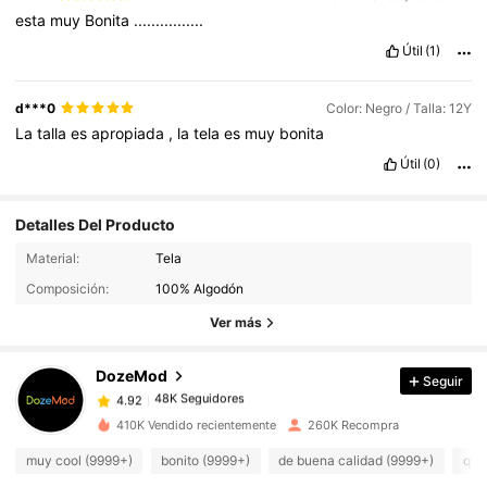
esta
muy
Bonita
................
Útil
(1)
d***0
Color: Negro / Talla: 12Y
La
talla
es
apropiada
,
la
tela
es
muy
bonita
Útil
(0)
Detalles Del Producto
48K Seguidores
Material:
Tela
4.92
Composición:
100% Algodón
48K Seguidores
4.92
Ver más
48K Seguidores
4.92
48K Seguidores
4.92
DozeMod
Seguir
48K Seguidores
4.92
b***a
seguido
Hace 6 horas
48K Seguidores
410K Vendido recientemente
260K Recompra
4.92
48K Seguidores
4.92
muy cool (9999+)
bonito (9999+)
de buena calidad (9999+)
que