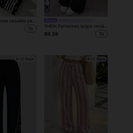
6
SHEIN Pantalones casuales para niñas preadolescentes de vuelta al colegio, de uso diario, con cintura elástica, color liso, pierna ancha y recta
SHEIN SLAYR KIDS
SHEIN Pantalones largos versátiles para niña preadolescente, estilo francés vintage, moda casual minimalista, cómodos, ajustados, con estampado de lunares en blanco y negro, cintura acanalada blanca, color de contraste, cintura media y pierna recta
$9.28
8-12 Years
8-12 Years