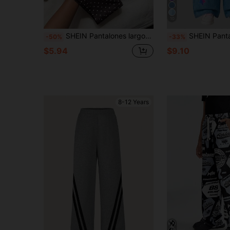
10
SHEIN Pantalones largos de tejido con lunares marrones, cómodos y versátiles para uso diario casual para niña preadolescente
SHEIN Pantalones de pierna ancha con cintura elástica de denim sintético con estampado de dibujos animados, moda casual para niñas preadolescentes, ajuste holgado, cómodos y prácticos, a
-50%
-33%
$5.94
$9.10
8-12 Years