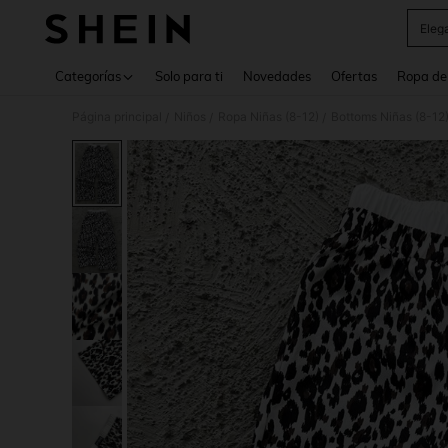
Eleg
Use up 
Categorías
Solo para ti
Novedades
Ofertas
Ropa de
Página principal
Niños
Ropa Niñas (8-12)
Bottoms Niñas (8-12
/
/
/