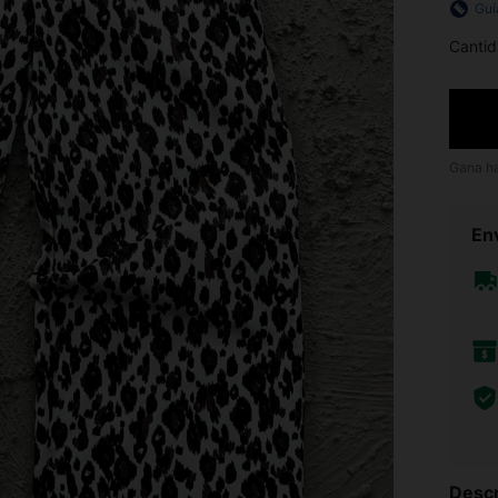
Guí
Cantid
Gana h
Env
Descr