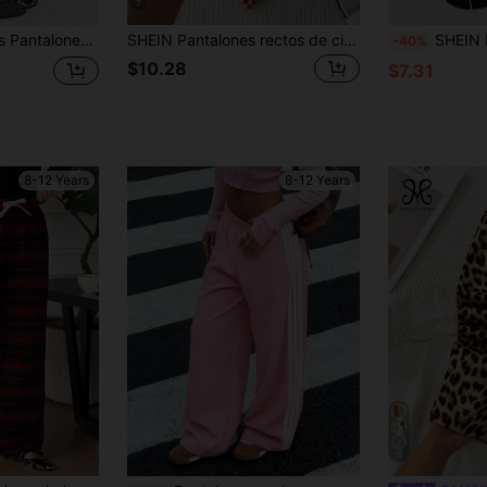
7
ampado de letra, cintura con cordón, bolsillo en ángulo, otoño
SHEIN Pantalones rectos de cintura media cómodos y minimalistas para niñas preadolescentes, adecuados para el Día de la Madre, la graduación, la primavera y el verano, para uso diario, salidas, vacaciones, fiestas, niñas con estilo, ropa casual, nuevo estilo, regreso a clases
SHEIN Pantalones deportivos y 
-40%
$10.28
$7.31
8-12 Years
8-12 Years
9