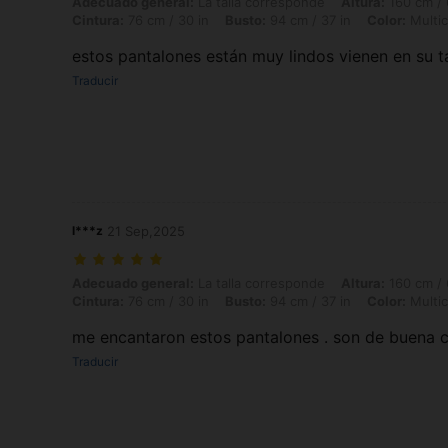
Adecuado general: La talla corresponde, Altura: 160 cm / 63 in, Peso: 
Adecuado general:
La talla corresponde
Altura:
160 cm / 
Cintura:
76 cm / 30 in
Busto:
94 cm / 37 in
Color:
Multic
estos pantalones están muy lindos vienen en su ta
Traducir
l***z
21 Sep,2025
Adecuado general: La talla corresponde, Altura: 160 cm / 63 in, Peso: 
Adecuado general:
La talla corresponde
Altura:
160 cm / 
Cintura:
76 cm / 30 in
Busto:
94 cm / 37 in
Color:
Multic
me encantaron estos pantalones . son de buena c
Traducir