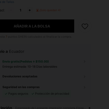
a de Tallas
ad:
¡Solo quedan 4!
AÑADIR A LA BOLSA
asta
7
puntos SHEIN calculados al finalizar la compra.
ío a
Ecuador
Envío gratis(Pedidos ≥ $150.00)
Entrega estimada:
10-18 Días laborables
Devoluciones aceptadas
Seguridad en las compras
Pagos seguros
Protección de privacidad
ipción
Estampado de Leopardo,Impresión completa,Elegante