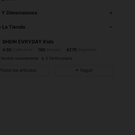
4.95
18K
427K
s Y Dimensiones
4.95
18K
427K
 La Tienda
4.95
18K
427K
4.95
18K
427K
SHEIN EVRYDAY Kids
4.95
18K
427K
Calificación
Artículos
Seguidores
s***a
seguido
Hace 10 horas
4.95
18K
427K
 Vendido recientemente
5.7M Recompra
4.95
18K
427K
Todos los artículos
Seguir
4.95
18K
427K
4.95
18K
427K
4.95
18K
427K