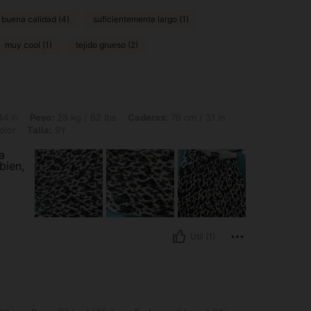
 buena calidad (4)
suficientemente largo (1)
muy cool (1)
tejido grueso (2)
28 kg / 62 lbs, Caderas: 78 cm / 31 in, Cintura: 72 cm / 28 in, Busto: 61 cm / 24 in,
44 in
Peso:
28 kg / 62 lbs
Caderas:
78 cm / 31 in
olor
Talla:
9Y
a
bien,
Útil (1)