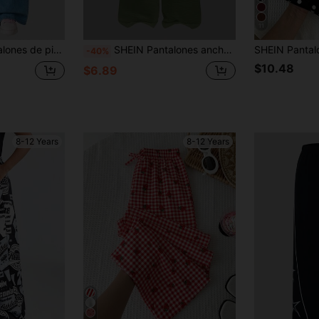
11
decuados para otoño, primavera, verano, uso diario, desplazamientos, juegos al aire libre, deportes de baloncesto y fútbol, escuela, ropa de calle, fiestas y sesiones de fotos
SHEIN Pantalones anchos de cintura elástica básicos y casuales para uso diario de niñas preadolescentes, de vuelta al colegio
-40%
$10.48
$6.89
8-12 Years
8-12 Years