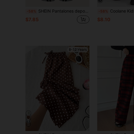
SHEIN Pantalones deportivos holgados informales negros con estampado para niñas, con bolsillos
Coolane Kids Pantalones casuales para niñas preadolescentes con est
-58%
-58%
$7.85
$8.10
8-12 Years
31