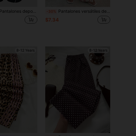
de ocio tejidos con estampado de estrellas para niñas preadolescentes
Pantalones versátiles de pierna recta y cintura media, con estampado de rayas arcoíris, casuales, simples y cómodos para niñas preadolescentes, adecuados para el uso diario, reuniones familiares, graduaciones y vacaciones
-30%
$7.34
8-12 Years
8-12 Years