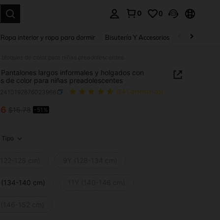
0
0
a. Press Enter to select.
Ropa interior y ropa para dormir
Bisutería Y Accesorios
Zapatos
H
 bloques de color para niñas preadolescentes
Pantalones largos informales y holgados con
s de color para niñas preadolescentes
k2410192676023966
(24 Comentarios)
66
$15.78
-51%
ICE AND AVAILABILITY
Tipo
(122-128 cm)
9Y (128-134 cm)
 (134-140 cm)
11Y (140-146 cm)
 (146-152 cm)