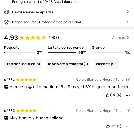
Entrega estimada:
10-18 Días laborables
Devoluciones aceptadas
Pagos seguros · Protección de privacidad
4.93
(100+)
Ver más
Pequeña
La talla corresponde
Grande
3%
96%
1%
rapidez logística
(5)
lo volveré a comprar
(1)
elegante
(9)
s***a
Color: Blanco y Negro / Talla: 8Y
Hermoso
🤩
mi
nena
tiene
6
a
ñ
os
y
el
8Y
le
qued
ó
perfecto
Útil
(4)
s***2
Color: Blanco y Negro / Talla: 9Y
Muy
bonito
y
buena
calidad
Útil
(1)