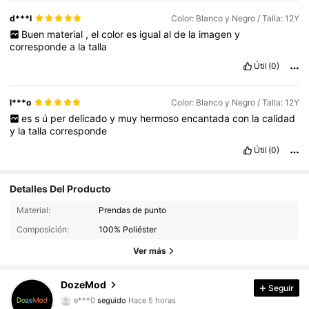
d***l
Color: Blanco y Negro / Talla: 12Y
Buen
material
,
el
color
es
igual
al
de
la
imagen
y
corresponde
a
la
talla
Útil
(0)
l***o
Color: Blanco y Negro / Talla: 12Y
es
s
ú
per
delicado
y
muy
hermoso
encantada
con
la
calidad
y
la
talla
corresponde
Útil
(0)
Detalles Del Producto
48K Seguidores
4.92
Material:
Prendas de punto
Composición:
100% Poliéster
48K Seguidores
4.92
Ver más
48K Seguidores
4.92
DozeMod
Seguir
e***0
seguido
Hace 5 horas
48K Seguidores
4.92