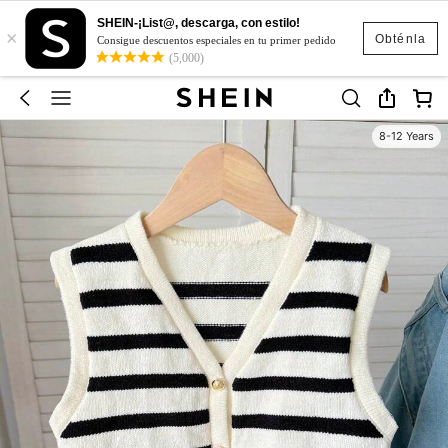
SHEIN-¡List@, descarga, con estilo!
×
Obténla
Consigue descuentos especiales en tu primer pedido
(5,000)
8-12 Years