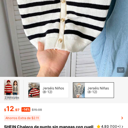
1/7
Jerséis Niños
Jerséis Niñas
(8-12)
(8-12)
2
Artículos
12
-14%
$
.97
$15.08
Ahorros Extra de $2.11
SHEIN Chaleco de punto sin mangas con cuell
4.93
(
100+
)