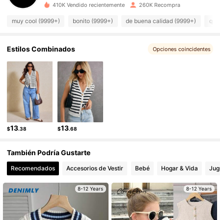
410K Vendido recientemente
260K Recompra
48K Seguidores
4.92
muy cool (9999+)
bonito (9999+)
de buena calidad (9999+)
que
48K Seguidores
4.92
Estilos Combinados
Opciones coincidentes
48K Seguidores
4.92
48K Seguidores
4.92
48K Seguidores
4.92
13
13
$
.38
$
.68
48K Seguidores
4.92
También Podría Gustarte
48K Seguidores
4.92
Recomendados
Accesorios de Vestir
Bebé
Hogar & Vida
Jug
8-12 Years
8-12 Years