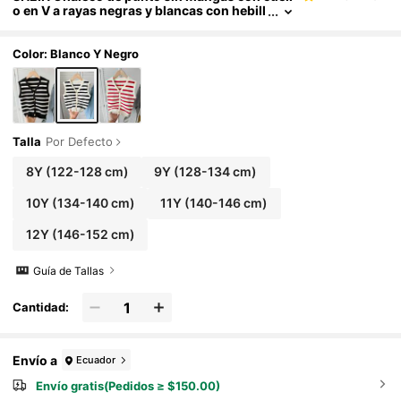
o en V a rayas negras y blancas con hebill
a de metal, chaleco de punto minimalista
casual de otoño para vacaciones y regreso a l
a escuela para niña preadolescente
Color: Blanco Y Negro
Talla
Por Defecto
8Y
(122-128 cm)
9Y
(128-134 cm)
10Y
(134-140 cm)
11Y
(140-146 cm)
12Y
(146-152 cm)
Guía de Tallas
Cantidad:
Envío a
Ecuador
Envío gratis(Pedidos ≥ $150.00)