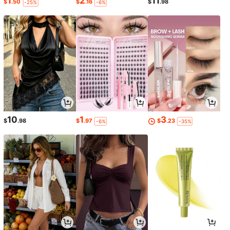
1
2
11
$
.50
$
.16
$
.98
-25%
-6%
10
1
3
$
.98
$
.97
$
.23
-6%
-35%