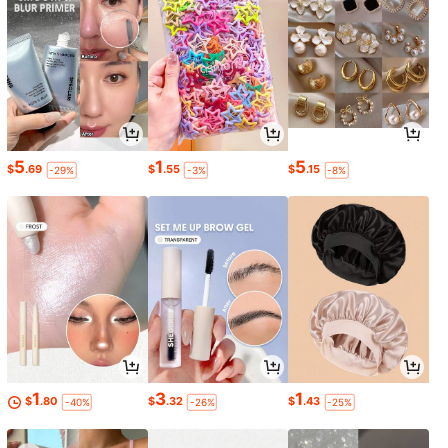
5
1
5
$
.69
$
.55
$
.15
-29%
-3%
-8%
1
3
1
$
.80
$
.32
$
.43
-40%
-26%
-25%