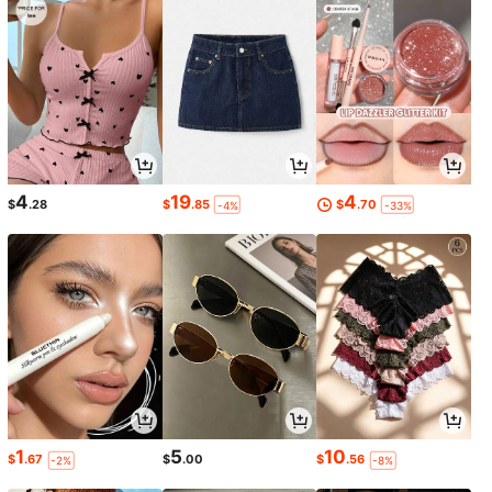
4
19
4
$
.28
$
.85
$
.70
-4%
-33%
1
5
10
$
.67
$
.00
$
.56
-2%
-8%