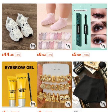
44
6
5
$
.35
$
.53
$
.69
-4%
-8%
-33%