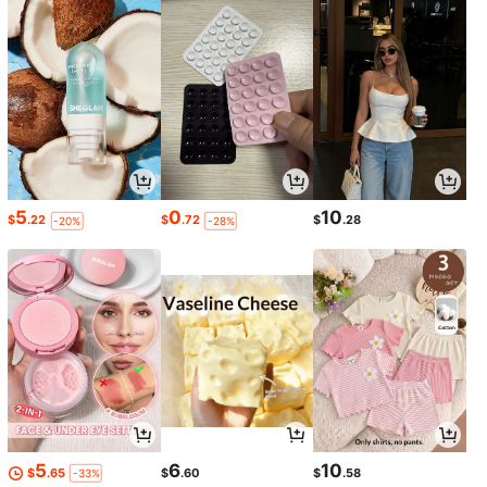
5
0
10
$
.22
$
.72
$
.28
-20%
-28%
5
6
10
$
.65
$
.60
$
.58
-33%