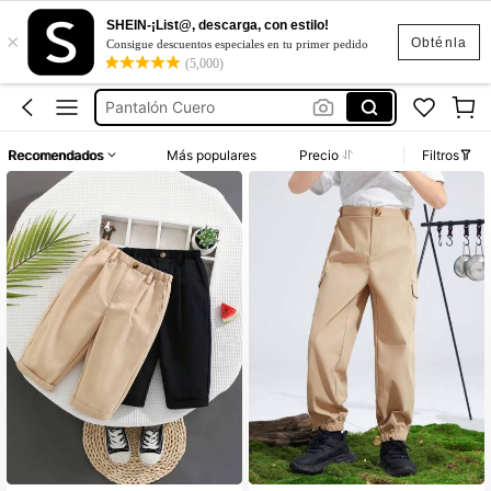
SHEIN-¡List@, descarga, con estilo!
×
Vestidos Elegantes Para Fiesta
Obténla
Consigue descuentos especiales en tu primer pedido
(5,000)
Conjuntos De Niño
Pantalón Cuero
Vestidos
Recomendados
Más populares
Precio
Filtros
Motf
Vestidos Elegantes Para Fiesta
Conjuntos De Niño