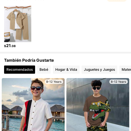
12K Seguidores
4.86
12K Seguidores
4.86
21
$
.08
También Podría Gustarte
Recomendados
Bebé
Hogar & Vida
Juguetes y Juegos
Mater
8-12 Years
8-12 Years