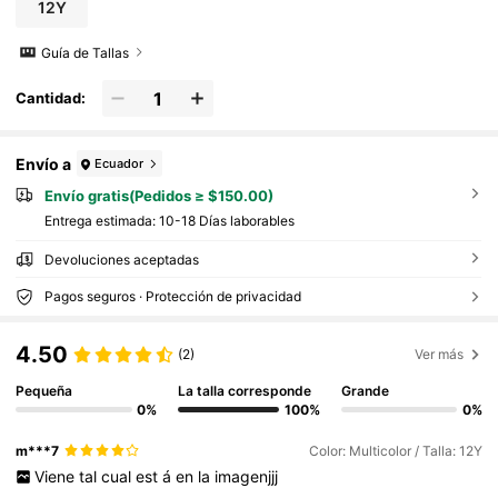
12Y
Guía de Tallas
Cantidad:
Envío a
Ecuador
Envío gratis(Pedidos ≥ $150.00)
Entrega estimada:
10-18 Días laborables
Devoluciones aceptadas
Pagos seguros · Protección de privacidad
4.50
(2)
Ver más
Pequeña
La talla corresponde
Grande
0%
100%
0%
m***7
Color: Multicolor / Talla: 12Y
Viene
tal
cual
est
á
en
la
imagenjjj