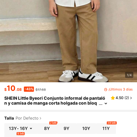
1/4
10
-43%
¡Últimos 3 días
$
.08
$17.68
SHEIN Little Byeori Conjunto informal de pantaló
4.50
(
2
)
n y camisa de manga corta holgada con bloq
ues de color contrastante para niño preadole
scente, conjunto en color caqui, adecuado para p
rimavera/verano, salidas, Día de San Valentín, cit
Talla
Por Defecto
as, viajes, fotografía callejera, vacaciones, reunio
2 left
10 left
nes familiares, vuelta al colegio, bodas, eventos f
13Y
-
16Y
8Y
9Y
10Y
11Y
ormales, deportes
6 left