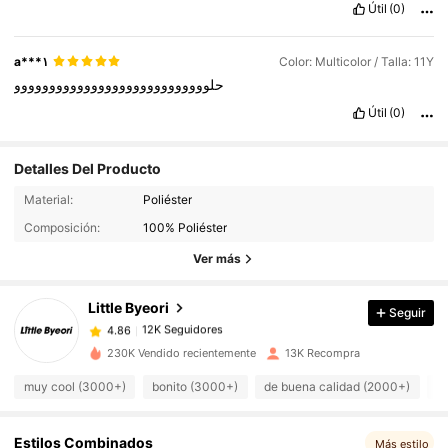
Útil
(0)
a***١
Color: Multicolor / Talla: 11Y
حلوووووووووووووووووووووووووووو
Útil
(0)
Detalles Del Producto
12K Seguidores
4.86
Material:
Poliéster
12K Seguidores
4.86
Composición:
100% Poliéster
12K Seguidores
4.86
Ver más
12K Seguidores
4.86
Little Byeori
Seguir
12K Seguidores
4.86
5***8
seguido
Hace 8 horas
12K Seguidores
4.86
230K Vendido recientemente
13K Recompra
12K Seguidores
4.86
muy cool (3000+)
bonito (3000+)
de buena calidad (2000+)
c
12K Seguidores
4.86
12K Seguidores
Estilos Combinados
4.86
Más estilo