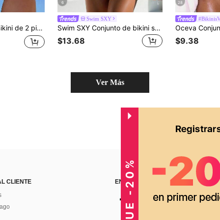
6
28
Swim SXY
#Bikinis
 de vacaciones y playa para mujer
Swim SXY Conjunto de bikini sexy para mujer con parte superior de triángulo de unicolor con cordón y nudo, y Bottom con ataduras laterales y decoración metálica para la playa
$13.68
$9.38
Ver Más
CONSIGUE -20%
AL CLIENTE
ENCUÉNTRANOS EN
s
Pago