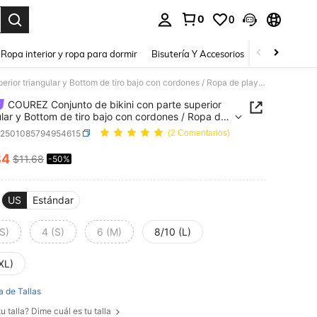
0
0
a. Press Enter to select.
Ropa interior y ropa para dormir
Bisutería Y Accesorios
Zapatos
H
COUREZ Conjunto de bikini con parte superior triangular y Bottom de tiro bajo con cordones / Ropa de playa de verano / Vacaciones / Y2K / Vintage casual
COUREZ Conjunto de bikini con parte superior
ular y Bottom de tiro bajo con cordones / Ropa de
de verano / Vacaciones / Y2K / Vintage casual
z2501085794954615
(2 Comentarios)
84
$11.68
-50%
ICE AND AVAILABILITY
US
Estándar
S)
4 (S)
6 (M)
8/10 (L)
XL)
a de Tallas
u talla? Dime cuál es tu talla