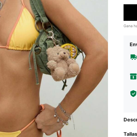
Gana h
Env
Descr
Talla