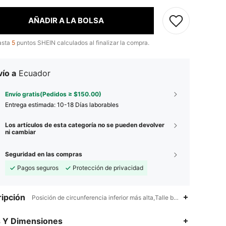
AÑADIR A LA BOLSA
asta
5
puntos SHEIN calculados al finalizar la compra.
ío a
Ecuador
Envío gratis(Pedidos ≥ $150.00)
Entrega estimada:
10-18 Días laborables
Los artículos de esta categoría no se pueden devolver
ni cambiar
Seguridad en las compras
Pagos seguros
Protección de privacidad
ipción
Posición de circunferencia inferior más alta,Talle bajo,Color combina
s Y Dimensiones