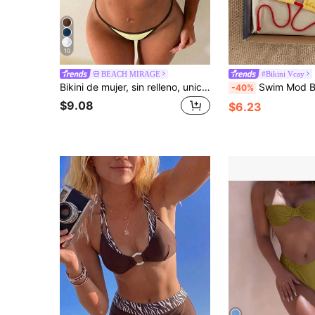
10
BEACH MIRAGE
#Bikini Vcay
Bikini de mujer, sin relleno, unicolor, casual y de moda para vacaciones/festival de música/regreso a clases, ropa de playa de verano
Swim Mod Bikini de verano sexy para playa estilo retro Dopamine, top con cuello halter, copas triangulares, e
-40%
$9.08
$6.23