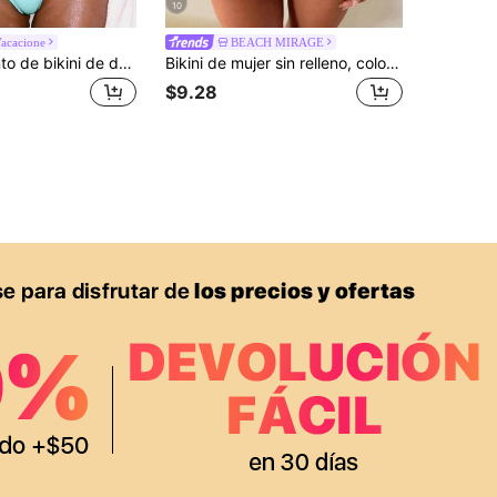
10
Vacacione
BEACH MIRAGE
Oceva Conjunto de bikini de dos piezas de unicolor con lazo sexy, ropa de playa para mujeres
Bikini de mujer sin relleno, color liso, casual y de moda, para vacaciones, festival de música, regreso a clases, verano, playa y vacaciones
$9.28
APP