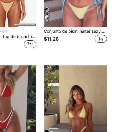
36
Conjunto de bikini halter sexy de color contrastante para mujer, traje de baño de playa para vacaciones de verano, ropa de resort
Vcay
Musera Resort Top de bikini triángulo con cuello halter y ribete en contraste, top coordinado solo, sexy, estilo girly, tonos pastel, para verano, vacaciones, playa, Ibiza y primavera
$11.28