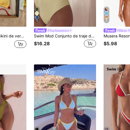
12
5
#TopAsimétrico
#Bikini 
spalda con lazo, tirantes finos, tela texturizada amarilla con contraste rojo y braguita triangular
Swim Mod Conjunto de traje de baño de dos piezas para mujer de verano de playa con top de bikini de un solo hombro y Bottom triangular de unicolor
$16.28
$5.98