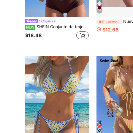
17
Nuevo bikini de unicolor, estilo eur
Vaytide
-9%
¡Últimos 2 días
SHEIN Conjunto de traje de baño de 2 piezas para mujer, bikini sexy con top halter con lazo y braguita triángulo, separado, para playa de verano
NEW
$12.68
$18.48