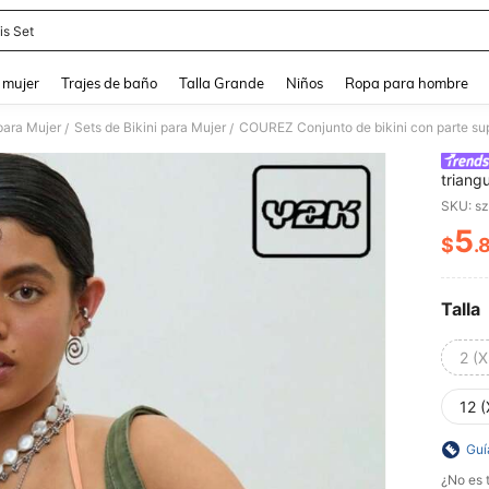
is Set
and down arrow keys to navigate search Búsqueda reciente and Busca y Encuentr
 mujer
Trajes de baño
Talla Grande
Niños
Ropa para hombre
para Mujer
Sets de Bikini para Mujer
/
/
triang
playa 
SKU: s
5
$
.
PR
Talla
2 (X
12 (
Guí
¿No es t