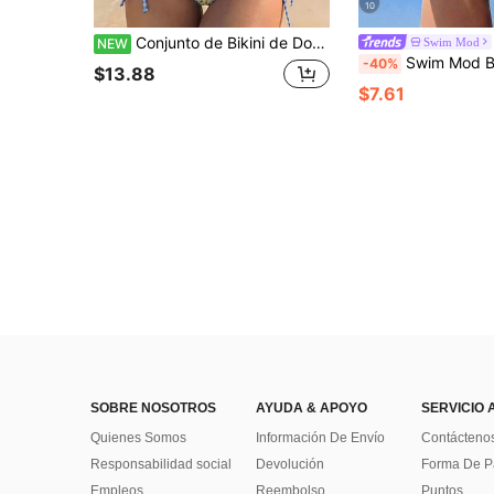
10
Conjunto de Bikini de Dos Piezas con Tirantes de Espagueti Estilo Dulce de Verano para Mujeres para Vacaciones en la Playa
Swim Mod
NEW
Swim Mod Bikini de 2 piezas casual
-40%
$13.88
$7.61
SOBRE NOSOTROS
AYUDA & APOYO
SERVICIO 
Quienes Somos
Información De Envío
Contácteno
Responsabilidad social
Devolución
Forma De 
Empleos
Reembolso
Puntos