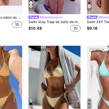
34
5
opeo y americano, bikini de dos piezas elegante para vacaciones y playa en verano
#BikinisVacacione
#Bikinis
Swim Vcay Traje de baño de mujer primavera/verano 2026, conjunto de bikini con tiras de espagueti, cuello halter, bloque de color azul y blanco, sexy, con lazos laterales y tanga para vacaciones, playa, crucero en barco, fiesta en yate
$10.48
$9.18