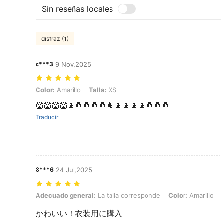
Sin reseñas locales
disfraz (1)
c***3
9 Nov,2025
Color: Amarillo, Talla: XS
Color:
Amarillo
Talla:
XS
🥝🥝🥝🥝🍍🍍🍍🍍🍍🍍🍍🍍🍍🍍🍍🍍🍍
Traducir
8***6
24 Jul,2025
Adecuado general: La talla corresponde, Color: Amarillo, Talla: XS
Adecuado general:
La talla corresponde
Color:
Amarillo
かわいい！衣装用に購入