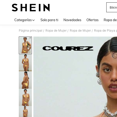
Bikin
Use up 
Categorías
Solo para ti
Novedades
Ofertas
Ropa de
Página principal
Ropa de Mujer
Ropa de Mujer
Ropa de Playa 
/
/
/