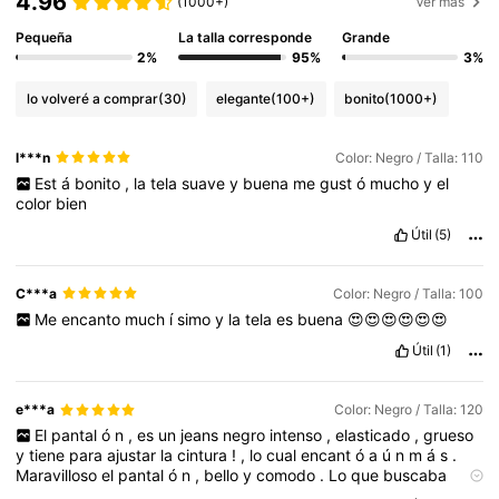
4.96
(1000+)
Ver más
Pequeña
La talla corresponde
Grande
2%
95%
3%
lo volveré a comprar
(30)
elegante
(100+)
bonito
(1000+)
l***n
Color: Negro / Talla: 110
Est
á
bonito
,
la
tela
suave
y
buena
me
gust
ó
mucho
y
el
color
bien
Útil
(5)
C***a
Color: Negro / Talla: 100
Me
encanto
much
í
simo
y
la
tela
es
buena
😍😍😍😍😍😍
Útil
(1)
e***a
Color: Negro / Talla: 120
El
pantal
ó
n
,
es
un
jeans
negro
intenso
,
elasticado
,
grueso
y
tiene
para
ajustar
la
cintura
!
,
lo
cual
encant
ó
a
ú
n
m
á
s
.
Maravilloso
el
pantal
ó
n
,
bello
y
comodo
.
Lo
que
buscaba
para
m
í
beb
é.