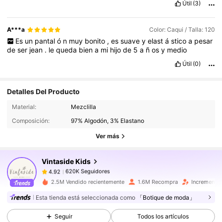
Útil
(3)
A***a
Color: Caqui / Talla: 120
Es
un
pantal
ó
n
muy
bonito
,
es
suave
y
elast
á
stico
a
pesar
de
ser
jean
.
le
queda
bien
a
mi
hijo
de
5
a
ñ
os
y
medio
Útil
(0)
Detalles Del Producto
620K Seguidores
4.92
Material:
Mezclilla
620K Seguidores
4.92
Composición:
97% Algodón, 3% Elastano
620K Seguidores
4.92
Ver más
620K Seguidores
4.92
Vintaside Kids
620K Seguidores
4.92
5***0
seguido
Hace 1 horas
620K Seguidores
4.92
2.5M Vendido recientemente
1.6M Recompra
Incremento 
Esta tienda está seleccionada como
「Botique de moda」
620K Seguidores
4.92
620K Seguidores
4.92
Seguir
Todos los artículos