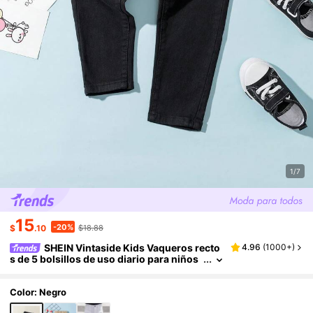
1/7
15
-20%
$
.10
$18.88
SHEIN Vintaside Kids Vaqueros recto
4.96
(
1000+
)
s de 5 bolsillos de uso diario para niños
pequeños, artículo de moda minimalista
y versátil
Color: Negro