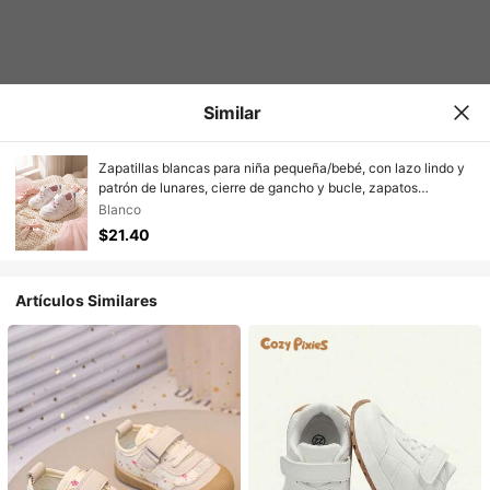
Similar
Zapatillas blancas para niña pequeña/bebé, con lazo lindo y
patrón de lunares, cierre de gancho y bucle, zapatos
casuales cómodos para bebé, adecuados para uso diario,
Blanco
todas las estaciones
$21.40
Artículos Similares