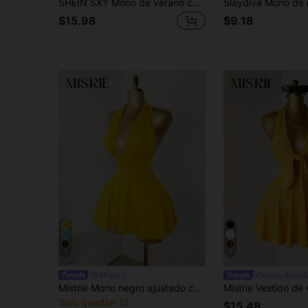
SHEIN SXY Mono de verano casual con estampado brasileño para mujer
$15.98
$9.18
12
8
Mistrie
#VestidoAmarill
Mistrie Mono negro ajustado con cuello en V profundo y tirantes sin espalda
Solo quedan 10
$15.48