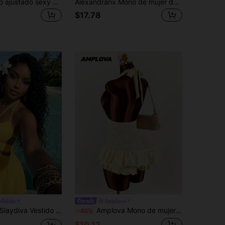
Amplova Mono ajustado sexy para mujer de algodón puro con escote bajo, cintura de encaje en contraste y laterales calados
Alexandranx Mono de mujer de vacaciones de punto blanco con textura arrugada, escote en V profundo, cuello halter con lazo y volantes en el dobladillo, adecuado para fiestas, citas, té de la tarde, moda callejera y atuendo de playa
$17.78
oPálido
Amplova
ydiva Vestido corto de mujer de crepé blanco con escote halter, encaje, parches y corte en A - Básicos de moda de verano, versátiles, casuales y elegantes, adecuados para vacaciones, viajes, playas, la , piscinas, yates, tomar el sol, lindo y dulce, casual y elegante
Amplova Mono de mujer con estampado jacquard de punto, escote halter y espalda descubierta con detalle de torsión, sexy y vanguardista para un atuendo de vacaciones
-40%
$10.12