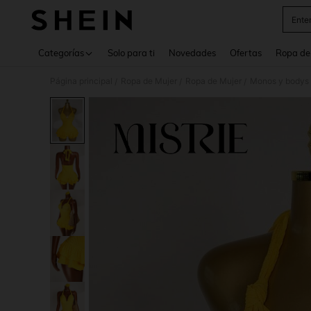
Enter
Use up 
Categorías
Solo para ti
Novedades
Ofertas
Ropa de
Página principal
Ropa de Mujer
Ropa de Mujer
Monos y bodys 
/
/
/