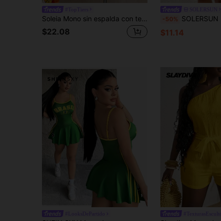
#TopTiers
SOLERSUN
Soleia Mono sin espalda con textura de punto de color albaricoque con decoración de anillo redondo, elegante para mujeres, adecuado para Halloween, Navidad, vacaciones, sexy
SOLERSUN Mono de unicolor con volantes en el ba
-50%
$22.08
$11.14
#LooksDePartido
#TexturasEscult