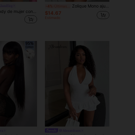
Zolique Mono ajustado sin tirantes de unicolor con plisado y volantes
GlamEleg
-4%
Últimas 11 hrs
SHEIN SXY Body de mujer con escote profundo en V, cuello halter y falda en color rojo de moda
$14.67
Estimado
va
Alexandranx