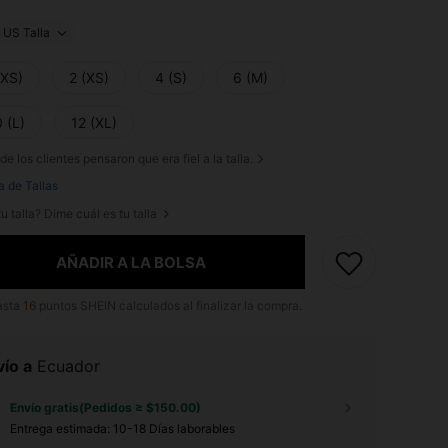
US Talla
XXS)
2 (XS)
4 (S)
6 (M)
 (L)
12 (XL)
de los clientes pensaron que era fiel a la talla.
a de Tallas
u talla? Dime cuál es tu talla
AÑADIR A LA BOLSA
asta
16
puntos SHEIN calculados al finalizar la compra.
ío a
Ecuador
Envío gratis(Pedidos ≥ $150.00)
Entrega estimada:
10-18 Días laborables