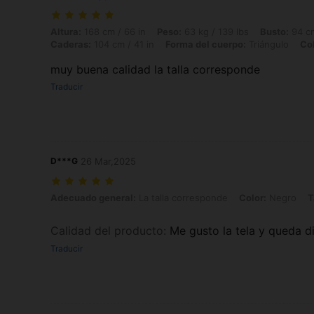
Altura: 168 cm / 66 in, Peso: 63 kg / 139 lbs, Busto: 94 cm / 37 in, C
Altura:
168 cm / 66 in
Peso:
63 kg / 139 lbs
Busto:
94 cm
Caderas:
104 cm / 41 in
Forma del cuerpo:
Triángulo
Col
muy buena calidad la talla corresponde
Traducir
D***G
26 Mar,2025
Adecuado general: La talla corresponde, Color: Negro, Talla: S
Adecuado general:
La talla corresponde
Color:
Negro
T
Calidad del producto
:
Me gusto la tela y queda d
Traducir