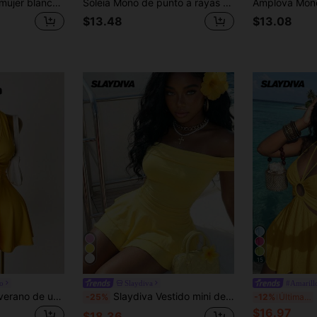
Slaydiva Mono de mujer blanco con textura, cintura ceñida y hombro descubierto, de estilo fashionable para fiestas, graduaciones, uso diario, vacaciones, playa, etc.
Soleia Mono de punto a rayas con cuello en pico y espalda descubierta para mujer, adecuado para fiesta, cita, San Valentín, Pascua, carnaval, té de la tarde, playa, crucero, vacaciones en la ciudad, otoño/invierno
$13.48
$13.08
15
o
Slaydiva
#Amarill
Mistrie Vestido de verano de unicolor con escote halter y espalda descubierta para mujer
Slaydiva Vestido mini de mujer con un hombro y volantes de doble capa en color amarillo, de estilo casual y elegante para vacaciones bohemias. Adecuado para uso diario, estilo bohemio, occidental, nómada, salidas casuales, festivales de música, carnavales, fiestas, reuniones, fashionistas, regreso a la escuela, clubes, brunch, aeropuerto, viajes y estar en casa.
Sla
-25%
-12%
Últimas 11 hrs
$16.97
$18.36