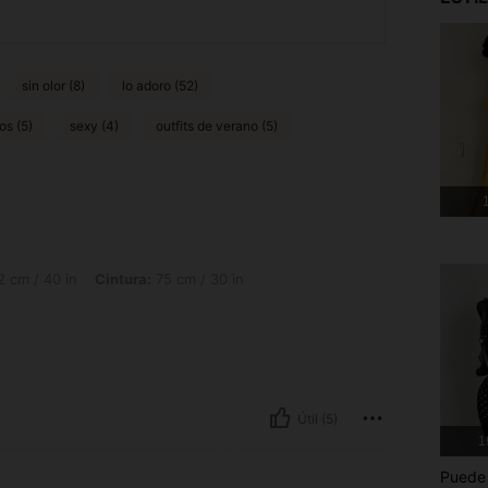
sin olor (8)
lo adoro (52)
os (5)
sexy (4)
outfits de verano (5)
1
 Cintura: 75 cm / 30 in, Busto: 95 cm / 37 in, Color: Negro, Talla: S
 cm / 40 in
Cintura:
75 cm / 30 in
Útil (5)
1
Puede 