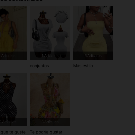
4.78
2.2K
154K
 Artículos
1 Artículos
5 Artículos
conjuntos
Más estilo
9 Artículos
3 Artículos
que te guste
Te podría gustar