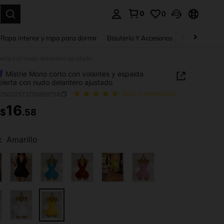
0
0
a. Press Enter to select.
Ropa interior y ropa para dormir
Bisutería Y Accesorios
Zapatos
H
erta con nudo delantero ajustado
Mistrie Mono corto con volantes y espalda
ierta con nudo delantero ajustado
z25022572755899759
(500+ Comentarios)
16
$
.58
ICE AND AVAILABILITY
:
Amarillo