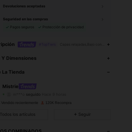
Devoluciones aceptadas
Seguridad en las compras
Pagos seguros
Protección de privacidad
ipción
#TopTiers
Capas relajadas,Bajo con volante,Halter,Eid
s Y Dimensiones
4.78
2.2K
154K
4.78
2.2K
154K
 La Tienda
4.78
2.2K
154K
4.78
2.2K
154K
Mistrie
m***o
seguido
Hace 9 horas
4.78
2.2K
154K
Calificación
Artículos
Seguidores
4.78
2.2K
154K
 Vendido recientemente
120K Recompra
4.78
2.2K
154K
Todos los artículos
Seguir
4.78
2.2K
154K
4.78
2.2K
154K
LOS COMBINADOS