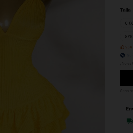
Talla
0 (
8/10
95%
Guí
¿No es t
Gana h
Env