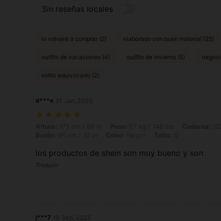
Sin reseñas locales
lo volveré a comprar (2)
elaborado con buen material (25)
outfits de vacaciones (4)
outfits de invierno (5)
negoci
estilo equivocado (2)
d***o
31 Jan,2025
Altura: 173 cm / 68 in, Peso: 67 kg / 148 lbs, Caderas: 102 cm / 40 in,
Altura:
173 cm / 68 in
Peso:
67 kg / 148 lbs
Caderas:
102
Busto:
95 cm / 37 in
Color:
Negro
Talla:
S
los productos de shein son muy bueno y son
Traducir
j***7
15 Sep,2025