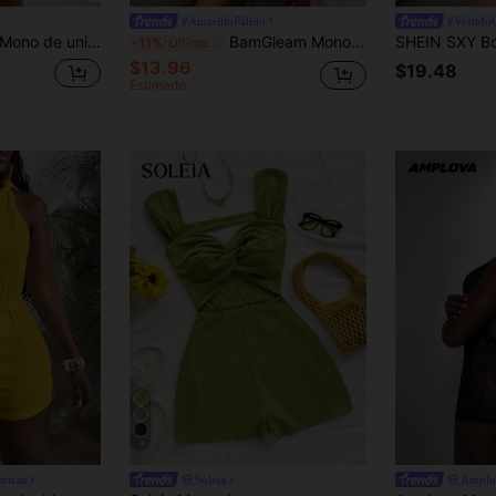
#AmarilloPálido
#Vestido
jo, con diseño calado en la cintura y el abdomen
BamGleam Mono de verano casual de estilo vacacional para mujer con volantes en capas y ajustado de unicolor
-11%
Últimas 11 hrs
$13.96
$19.48
Estimado
4
óricas
Soleia
Amplo