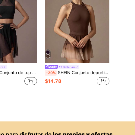
ara
Balletiara
 minifalda para adolescentes, otoño casual de punto elástico, vuelta al colegio
SHEIN Conjunto deportivo para adolescentes incluye leotardo elegante y falda de baile, de moda, para volver a la escuela
-20%
$14.78