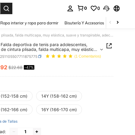
0
0
a. Press Enter to select.
Ropa interior y ropa para dormir
Bisutería Y Accesorios
Zapatos
H
SHEIN Falda deportiva de tenis para adolescentes, diseño de cintura plisada, falda multicapa, muy elástica, suave y transpirable, adecuada para deportes y baile, uso diario, uso escolar, elegante, Navidad, Día de San Valentín.
Falda deportiva de tenis para adolescentes,
 de cintura plisada, falda multicapa, muy elástica,
y transpirable, adecuada para deportes y baile,
k251105507711875775
(1 Comentarios)
ario, uso escolar, elegante, Navidad, Día de San
n.
.92
$22.68
-47%
ICE AND AVAILABILITY
 (152-158 cm)
14Y (158-162 cm)
 (162-166 cm)
16Y (166-170 cm)
a de Tallas
ad: