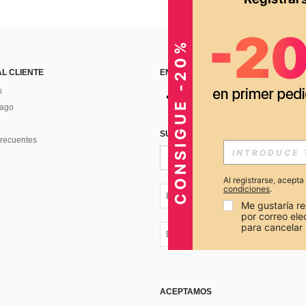
CONSIGUE -20%
AL CLIENTE
ENCUÉNTRANOS EN
s
Pago
SUSCRÍBETE PARA RECIBIR OFERTA
recuentes
Al registrarse, acept
condiciones
.
EC + 593
Me gustaría re
por correo el
para cancelar 
EC + 593
ACEPTAMOS