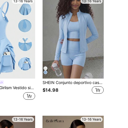
13-16 Years
13-16 Years
SHEIN Conjunto deportivo casual para adolescente: chaqueta de manga larga, top de tirantes de color liso y pantalones cortos
m
retorcido cruzado en la espalda y elástico alto para adolescente, ropa deportiva de yoga y fitness con pantalones cortos
$14.98
13-16 Years
13-16 Years