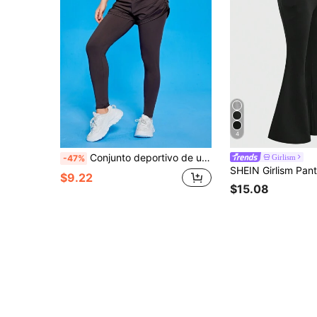
4
Conjunto deportivo de unicolor con pantalón largo plisado 2 en 1 para niña adolescente
Girlism
-47%
$9.22
$15.08