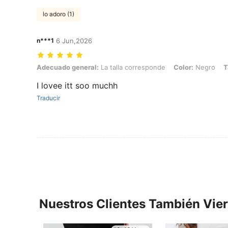
lo adoro (1)
n***1
6 Jun,2026
Adecuado general: La talla corresponde, Color: Negro, Talla: 14Y
Adecuado general:
La talla corresponde
Color:
Negro
T
I lovee itt soo muchh
Traducir
Nuestros Clientes También Vie