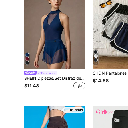
5
Balletiara
SHEIN 2 piezas/Set Disfraz de ballet para niñas, mono elegante de cuello alto y ajuste ceñido con falda de tul, adecuado para actuaciones escolares, entrenamiento de danza, competencia, todas las estaciones, regreso a la escuela y universidad
$14.88
$11.48
13-16 Years