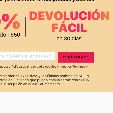
APP
S EXCLUSIVAS, PROMOCIONES Y NOTICIAS DE SHEIN
REGÍSTRATE
Suscribir
a nuestra
Política de privacidad y cookies
y nuestros
Términos y
Suscribirte
cibir ofertas exclusivas y las últimas noticias de SHEIN 
ectrónico. Entiendo que puedo comunicarme con SHEIN 
la suscripción en cualquier momento.
Suscribir