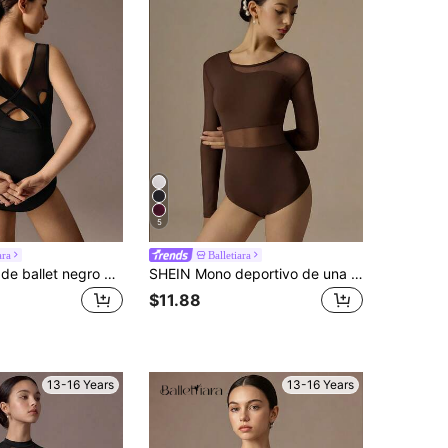
5
ara
Balletiara
SHEIN Maillot de ballet negro para adolescentes, con diseño de cruce de malla, tela de malla de alta elasticidad, adecuado para actuaciones escolares, recitales de ballet y competencias de danza
SHEIN Mono deportivo de una pieza para adolescentes, adecuado para ballet, escuela, fitness, regreso a la escuela
$11.88
13-16 Years
13-16 Years