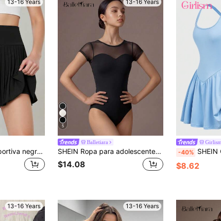
13-16 Years
13-16 Years
5
Balletiara
Girlis
Falda pantalón deportiva negra para adolescentes con sobrefaldón plisado, hecha de tela ligera y elástica amigable con la piel, con pantalones cortos ajustados y una falda fluida y cómoda, diseñada para tenis, trotar, entrenamientos y actividades atléticas versátiles
SHEIN Ropa para adolescentes, conjunto deportivo de una pieza con cuello redondo elástico y malla de contraste, otoño, regreso a la escuela
SHEIN Girlism Vestido sin mangas azul claro con nudo 
-40%
$14.08
$8.62
13-16 Years
13-16 Years