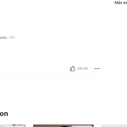
Más es
alla:
14Y
Útil (0)
ron