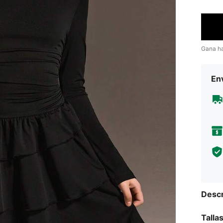
Gana h
Env
Descr
Talla