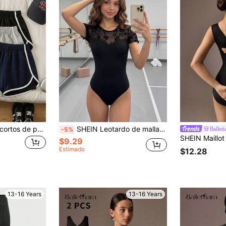
SHEIN Pantalones cortos de punto de unicolor con pantalones cortos de modestia incorporados para adolescentes, pantalones cortos deportivos casuales
SHEIN Leotardo de malla de punto con patchwork de color negro sólido para adolescentes, primavera/verano, nuevo, minimalista, de alta elasticidad, capa base, adecuado para la escuela, entrenamiento profesional, ballet, gimnasia, práctica en estudio de danza. Leotardo de ballet negro, leotardo para niñas, leotardo para niños
Balleti
-5%
$9.29
Estimado
$12.28
13-16 Years
13-16 Years