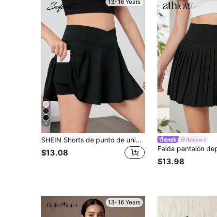
13-16 Years
7
SHEIN Shorts de punto de unicolor para niña adolescente con bolsillo insertado a prueba de luz y falda deportiva casual de cintura en forma de V
Athlow
$13.08
$13.98
13-16 Years