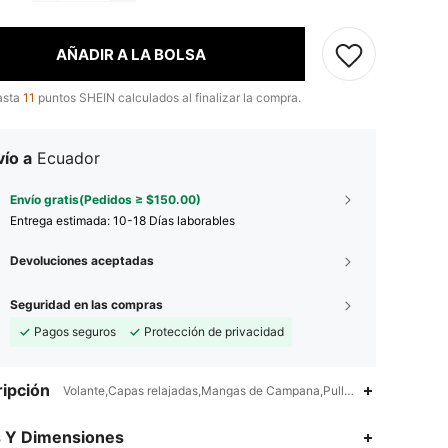
AÑADIR A LA BOLSA
asta
11
puntos SHEIN calculados al finalizar la compra.
ío a
Ecuador
Envío gratis(Pedidos ≥ $150.00)
Entrega estimada:
10-18 Días laborables
Devoluciones aceptadas
Seguridad en las compras
Pagos seguros
Protección de privacidad
ipción
Volante,Capas relajadas,Mangas de Campana,Pull-over
4.79
3.5K
11K
s Y Dimensiones