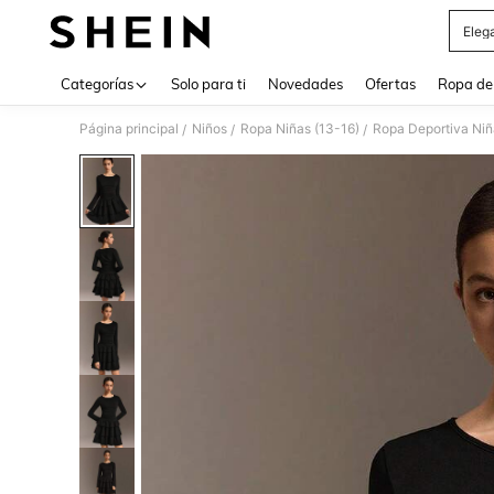
Eleg
Use up 
Categorías
Solo para ti
Novedades
Ofertas
Ropa de
Página principal
Niños
Ropa Niñas (13-16)
Ropa Deportiva Niñ
/
/
/