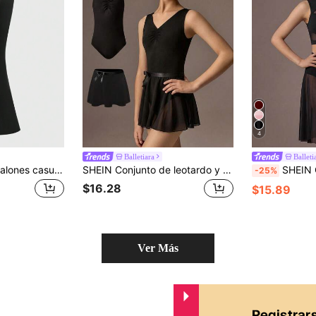
4
Balletiara
Balleti
SHEIN Girlism Pantalones casuales para adolescentes de tiro alto, elásticos, deportivos, de yoga, con bolsillos y campana
SHEIN Conjunto de leotardo y falda de ballet para adolescentes, leotardo sin mangas negro de alta elasticidad con diseño de busto plisado, combinado con falda de gasa ligera
SHEIN Conjunto de top corto negro y
-25%
$16.28
$15.89
Ver Más