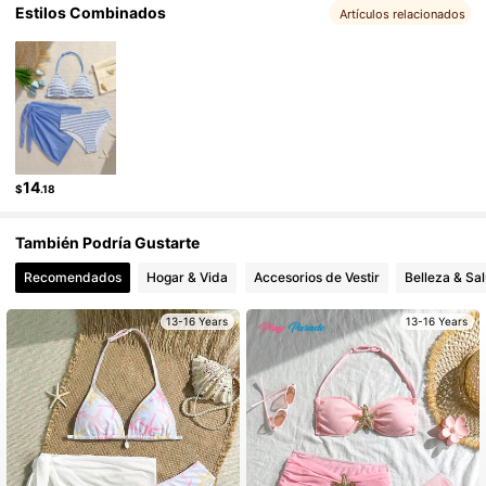
Estilos Combinados
Artículos relacionados
17K Seguidores
4.86
17K Seguidores
4.86
14
$
.18
También Podría Gustarte
Recomendados
Hogar & Vida
Accesorios de Vestir
Belleza & Sa
13-16 Years
13-16 Years