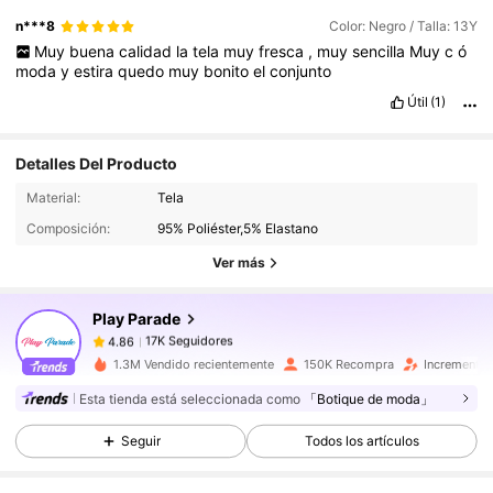
n***8
Color: Negro / Talla: 13Y
Muy
buena
calidad
la
tela
muy
fresca
,
muy
sencilla
Muy
c
ó
moda
y
estira
quedo
muy
bonito
el
conjunto
Útil
(1)
Detalles Del Producto
17K Seguidores
4.86
Material:
Tela
17K Seguidores
4.86
Composición:
95% Poliéster,5% Elastano
17K Seguidores
4.86
Ver más
17K Seguidores
4.86
Play Parade
17K Seguidores
4.86
t***i
seguido
Hace 7 horas
1.3M Vendido recientemente
150K Recompra
Incremento 
17K Seguidores
4.86
Esta tienda está seleccionada como
「Botique de moda」
17K Seguidores
4.86
Seguir
Todos los artículos
17K Seguidores
4.86
17K Seguidores
4.86