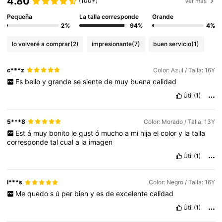
4.80
(100+)
Ver más
Pequeña
La talla corresponde
Grande
2%
94%
4%
lo volveré a comprar
(2)
impresionante
(7)
buen servicio
(1)
c***z
Color: Azul / Talla: 16Y
Es
bello
y
grande
se
siente
de
muy
buena
calidad
Útil
(1)
5***8
Color: Morado / Talla: 13Y
Est
á
muy
bonito
le
gust
ó
mucho
a
mi
hija
el
color
y
la
talla
corresponde
tal
cual
a
la
imagen
Útil
(1)
l***s
Color: Negro / Talla: 16Y
Me
quedo
s
ú
per
bien
y
es
de
excelente
calidad
Útil
(1)