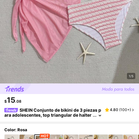
1/5
15
$
.08
SHEIN Conjunto de bikini de 3 piezas p
4.80
(
100+
)
ara adolescentes, top triangular de halter
floral negro, Bottom triangular, pareo, traj
e de baño elegante y casual adecuado para na
dar, vacaciones, verano
Color: Rosa