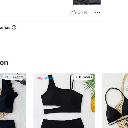
Útil (0)
señas
ron
13-16 Years
13-16 Years