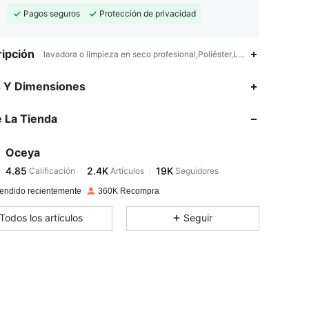
Pagos seguros
Protección de privacidad
ipción
lavadora o limpieza en seco profesional,Poliéster,Liso
4.85
2.4K
19K
s Y Dimensiones
4.85
2.4K
19K
 La Tienda
4.85
2.4K
19K
4.85
2.4K
19K
Oceya
4.85
2.4K
19K
Calificación
Artículos
Seguidores
a***m
seguido
Hace 2 horas
4.85
2.4K
19K
endido recientemente
360K Recompra
4.85
2.4K
19K
Todos los artículos
Seguir
4.85
2.4K
19K
4.85
2.4K
19K
4.85
2.4K
19K