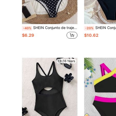
SHEIN Conjunto de traje de baño para chica adolescente, vacaciones de verano en la playa, top de un solo hombro de punto texturizado hueco color marfil, bragas de bikini triangulares. Conjunto de traje de baño casual para vacaciones, conjunto de traje de baño para vacaciones, playa / vacaciones
SHEIN Conjunto de 2 piezas de traje de baño de vacaciones en la playa si
-40%
-20%
$6.29
$10.62
13-16 Years