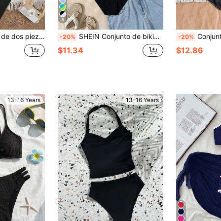
8
lescentes, traje de baño informal para playa de verano
SHEIN Conjunto de bikini para adolescentes, diseño de cruce delantero de tela de punto de color blanco y negro en contraste, estilo elegante y casual, adecuado para natación, vacaciones de verano, playa, piscina
Conjunto de 3 piezas de bikini negro p
-20%
-20%
$11.34
$12.86
13-16 Years
13-16 Years