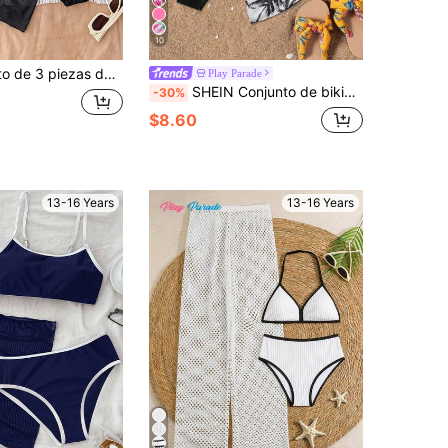
10
ara adolescentes, estilo de moda minimalista adecuado para natación y uso en la playa
Play Parade
SHEIN Conjunto de bikini de 3 piezas para adolescentes: Top de halter de punto de unicolor lindo con diseño de volantes, Bottom de traje de baño plisada y falda pareo estampada. Estilo elegante y casual, adecuado para nadar, playa y vacaciones en verano. Vacaciones de verano, Navidad, Año Nuevo, San Valentín, conjunto de bikini de 3 piezas con falda pareo, conjunto de bikini modesto
-30%
$8.60
13-16 Years
13-16 Years