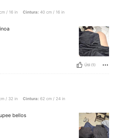
intura: 40 cm / 16 in, Busto: 40 cm / 16 in, Color: Negro, Talla: 16Y
m / 16 in
Cintura:
40 cm / 16 in
inoa
Útil (1)
intura: 62 cm / 24 in, Busto: 77 cm / 30 in, Color: Negro, Talla: 16Y
m / 32 in
Cintura:
62 cm / 24 in
upee bellos