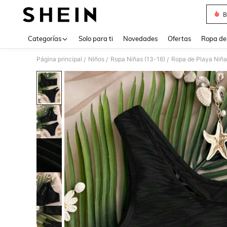
B
Use up 
Categorías
Solo para ti
Novedades
Ofertas
Ropa de
Página principal
Niños
Ropa Niñas (13-16)
Ropa de Playa Niña
/
/
/