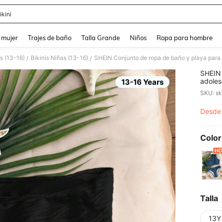
ikini
and down arrow keys to navigate search Búsqueda reciente and Busca y Encuentr
 mujer
Trajes de baño
Talla Grande
Niños
Ropa para hombre
s (13-16)
Bikinis Niñas (13-16)
/
/
SHEIN 
adoles
13-16 Years
con te
SKU: s
inform
Desde
PR
Color
Talla
13Y