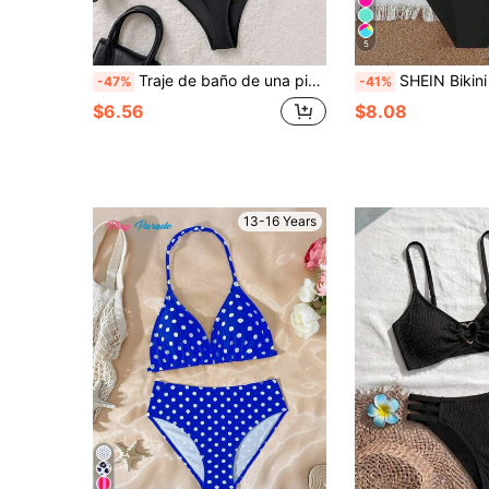
5
Traje de baño de una pieza de color negro sólido, de estilo casual y moda para adolescentes, con escote en U y diseño calado, de diseño minimalista y elegante, adecuado para natación y uso en la playa para adolescentes
SHEIN Bikini de dos piezas con bloques de color para ado
-47%
-41%
$6.56
$8.08
13-16 Years