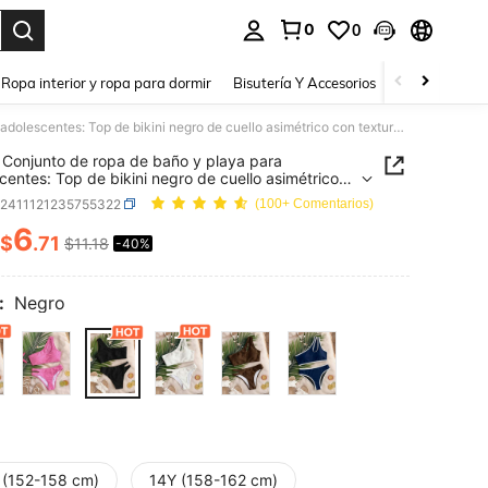
0
0
a. Press Enter to select.
Ropa interior y ropa para dormir
Bisutería Y Accesorios
Zapatos
H
SHEIN Conjunto de ropa de baño y playa para adolescentes: Top de bikini negro de cuello asimétrico con textura de punto calado y Bottom triangular, informal para playa/vacaciones
Conjunto de ropa de baño y playa para
centes: Top de bikini negro de cuello asimétrico
xtura de punto calado y Bottom triangular,
k2411121235755322
(100+ Comentarios)
al para playa/vacaciones
6
$
.71
$11.18
-40%
ICE AND AVAILABILITY
:
Negro
 (152-158 cm)
14Y (158-162 cm)