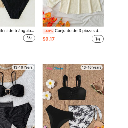
Conjunto de bikini de triángulo con camiseta sin espalda de textura de punto azul sólido para adolescentes, ropa de baño de verano
Conjunto de 3 piezas de traje de baño tipo tankini para adolescentes - Top corto con nudo en color albaricoque, shorts y falda, tela texturizada, estilo dulce, adecuado para vacaciones, playa y natación
-40%
$9.17
13-16 Years
13-16 Years