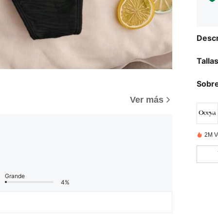
Descr
Talla
Sobre
Ver más
2M V
Grande
4%