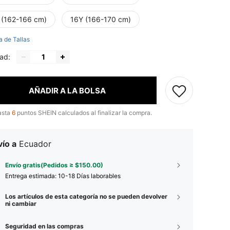
 (162-166 cm)
16Y (166-170 cm)
a de Tallas
ad:
AÑADIR A LA BOLSA
asta
6
puntos SHEIN calculados al finalizar la compra.
ío a
Ecuador
Envío gratis(Pedidos ≥ $150.00)
Entrega estimada:
10-18 Días laborables
Los artículos de esta categoría no se pueden devolver
ni cambiar
Seguridad en las compras