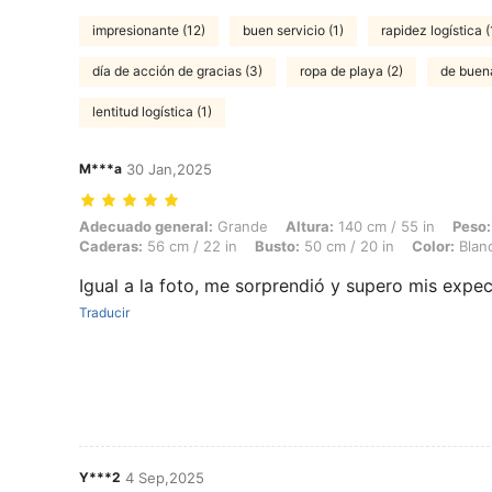
impresionante (12)
buen servicio (1)
rapidez logística (
día de acción de gracias (3)
ropa de playa (2)
de buena
lentitud logística (1)
M***a
30 Jan,2025
Adecuado general: Grande, Altura: 140 cm / 55 in, Peso: 48 kg / 106 l
Adecuado general:
Grande
Altura:
140 cm / 55 in
Peso:
Caderas:
56 cm / 22 in
Busto:
50 cm / 20 in
Color:
Blan
Igual a la foto, me sorprendió y supero mis expec
Traducir
Y***2
4 Sep,2025