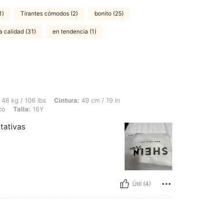
1)
Tirantes cómodos (2)
bonito (25)
 calidad (31)
en tendencia (1)
bs, Cintura: 49 cm / 19 in, Caderas: 56 cm / 22 in, Busto: 50 cm / 20 in, Color: Bl
48 kg / 106 lbs
Cintura:
49 cm / 19 in
co
Talla:
16Y
tativas
Útil (4)