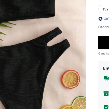
15Y
Guí
Cantid
Gana h
Env