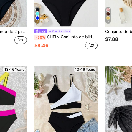
4
6
mple con mangas cortas en negro para adolescentes, primavera/verano
Play Parade
SHEIN Conjunto de bikini negro liso 2025 nuevo para adolescentes, ropa de playa moderna para piscina y playa, bikini de dos piezas adecuado para chicas adolescentes
-30%
$7.88
$8.46
13-16 Years
13-16 Years