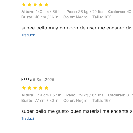
Altura: 140 cm / 55 in, Peso: 36 kg / 79 lbs, Caderas: 40 cm / 16 in, C
Altura:
140 cm / 55 in
Peso:
36 kg / 79 lbs
Caderas:
40 c
Busto:
40 cm / 16 in
Color:
Negro
Talla:
16Y
supee bello muy comodo de usar me encanro div
Traducir
k***a
5 Sep,2025
Altura: 144 cm / 57 in, Peso: 29 kg / 64 lbs, Caderas: 81 cm / 32 in, C
Altura:
144 cm / 57 in
Peso:
29 kg / 64 lbs
Caderas:
81 c
Busto:
77 cm / 30 in
Color:
Negro
Talla:
16Y
super bello me gusto buen material me encanta s
Traducir