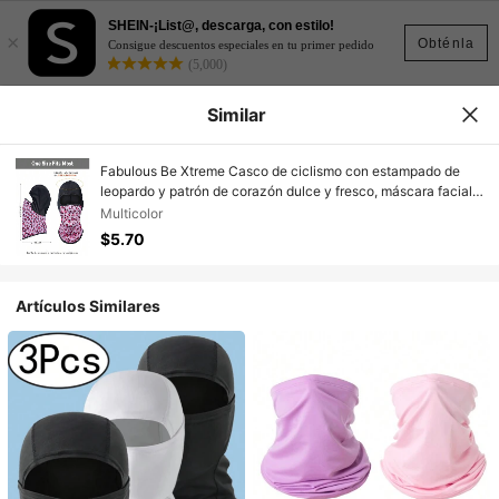
SHEIN-¡List@, descarga, con estilo!
×
Obténla
Consigue descuentos especiales en tu primer pedido
(5,000)
Similar
Fabulous Be Xtreme Casco de ciclismo con estampado de
leopardo y patrón de corazón dulce y fresco, máscara facial
de seda de hielo transpirable con protección solar, cubierta
Multicolor
de cara y cuello a prueba de viento para motocicleta y
$5.70
actividades al aire libre
Artículos Similares