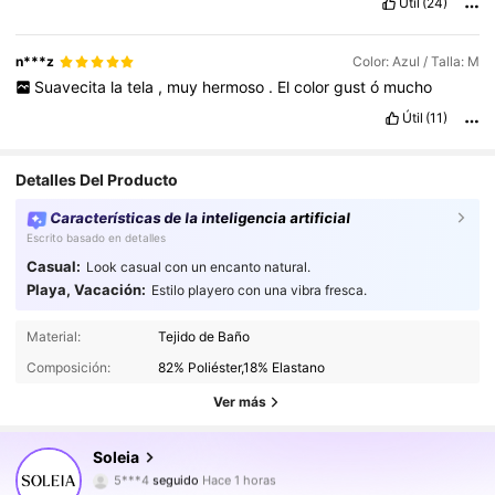
Útil
(24)
n***z
Color: Azul / Talla: M
Suavecita
la
tela
,
muy
hermoso
.
El
color
gust
ó
mucho
Útil
(11)
Detalles Del Producto
Características de la inteligencia artificial
Escrito basado en detalles
Casual:
Look casual con un encanto natural.
Playa, Vacación:
Estilo playero con una vibra fresca.
2.4M Seguidores
4.91
Material:
Tejido de Baño
Composición:
82% Poliéster,18% Elastano
2.4M Seguidores
4.91
Ver más
2.4M Seguidores
4.91
Soleia
2.4M Seguidores
4.91