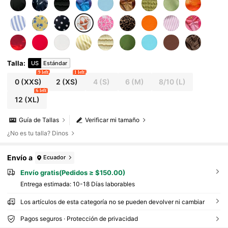
Talla
:
US
Estándar
9 left
1 left
0
(XXS)
2
(XS)
4
(S)
6
(M)
8/10
(L)
6 left
12
(XL)
Guía de Tallas
Verificar mi tamaño
¿No es tu talla? Dinos
Envío a
Ecuador
Envío gratis(Pedidos ≥ $150.00)
Entrega estimada:
10-18 Días laborables
Los artículos de esta categoría no se pueden devolver ni cambiar
Pagos seguros · Protección de privacidad