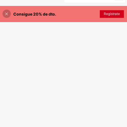
Consigue 20% de dto.
Regístrate
¡20% DE DESCUENTO!
AÑADIR A LA BOLSA