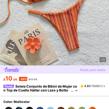
1/3
10
-20%
$
.06
$12.58
Soleia Conjunto de Bikini de Mujer co
4.80
(
1000+
)
n Top de Cuello Halter con Lazo y Botto
m a Rayas para Playa de Verano
Color: Multicolor