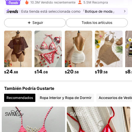
10.3M Vendido recientemente
5.5M Recompra
2.4M Seguidores
4.91
Esta tienda está seleccionada como
「Botique de moda」
Seguir
Todos los artículos
2.4M Seguidores
4.91
2.4M Seguidores
4.91
2.4M Seguidores
4.91
2.4M Seguidores
4.91
24
14
20
19
8
$
.68
$
.08
$
.58
$
.58
$
2.4M Seguidores
4.91
También Podría Gustarte
Recomendados
Ropa Interior y Ropa de Dormir
Accesorios de Vesti
2.4M Seguidores
4.91