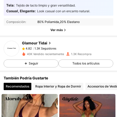
Tela:
Tejido de tacto limpio y gran versatilidad.
Casual, Elegante:
Look casual con un encanto natural.
1.3K Seguidores
4.82
Composición:
80% Poliamida,20% Elastano
1.3K Seguidores
4.82
Ver más
1.3K Seguidores
4.82
1.3K Seguidores
4.82
Glamour Tidai
1.3K Seguidores
4.82
y***8
seguido
Hace 1 día
40K Vendido recientemente
1.3K Recompra
1.3K Seguidores
4.82
Seguir
Todos los artículos
1.3K Seguidores
4.82
1.3K Seguidores
4.82
También Podría Gustarte
1.3K Seguidores
4.82
Recomendados
Ropa Interior y Ropa de Dormir
Accesorios de Vesti
1.3K Seguidores
4.82
1.3K Seguidores
4.82