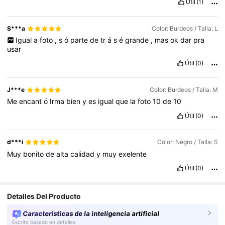
Útil
(1)
S***a
Color: Burdeos / Talla: L
Igual
a
foto
,
s
ó
parte
de
tr
á
s
é
grande
,
mas
ok
dar
pra
usar
Útil
(0)
J***e
Color: Burdeos / Talla: M
Me
encant
ó
Irma
bien
y
es
igual
que
la
foto
10
de
10
Útil
(0)
d***i
Color: Negro / Talla: S
Muy
bonito
de
alta
calidad
y
muy
exelente
Útil
(0)
Detalles Del Producto
Características de la inteligencia artificial
Escrito basado en detalles