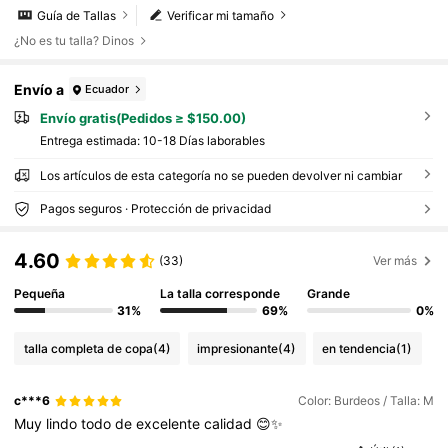
Guía de Tallas
Verificar mi tamaño
¿No es tu talla? Dinos
Envío a
Ecuador
Envío gratis(Pedidos ≥ $150.00)
Entrega estimada:
10-18 Días laborables
Los artículos de esta categoría no se pueden devolver ni cambiar
Pagos seguros · Protección de privacidad
4.60
(33)
Ver más
Pequeña
La talla corresponde
Grande
31%
69%
0%
talla completa de copa
(4)
impresionante
(4)
en tendencia
(1)
c***6
Color: Burdeos / Talla: M
Muy
lindo
todo
de
excelente
calidad
😊✨