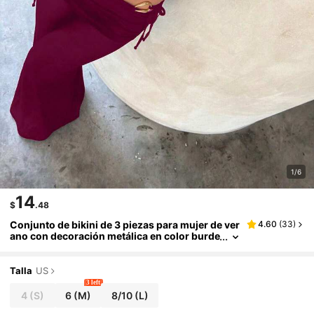
1/6
14
$
.48
Conjunto de bikini de 3 piezas para mujer de ver
4.60
(
33
)
ano con decoración metálica en color burde
os, conjunto de traje de baño elegante y cas
ual para vacaciones en la playa, fiesta y moda ro
mántica
Talla
US
3 left
4
(S)
6
(M)
8/10
(L)