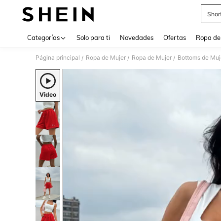
Shor
Use up 
Categorías
Solo para ti
Novedades
Ofertas
Ropa de
Página principal
Ropa de Mujer
Ropa de Mujer
Bottoms de Muj
/
/
/
Video