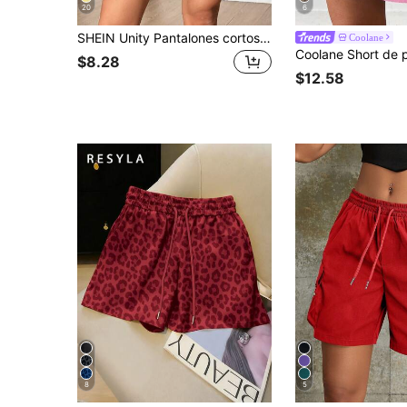
20
6
SHEIN Unity Pantalones cortos de pierna ancha de cintura con bolsa de papel de unicolor para ropa de Año Nuevo
Coolane
$8.28
$12.58
8
5