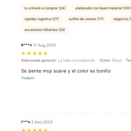
lo volveré a comprar (24)
elaborado con buen material (100
rapidez logística (27)
outfits de verano (77)
negocios (
accesorios faltantes (26)
D***s
17 Aug,2024
Adecuado general: La talla corresponde, Color: Rosa, Talla: L
Adecuado general:
La talla corresponde
Color:
Rosa
Tal
Se siente muy suave y el color es bonito
Traducir
i***o
5 Dec,2024