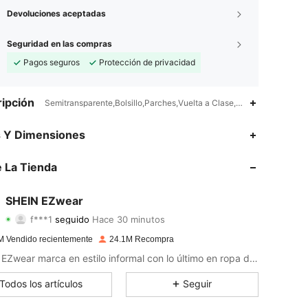
Devoluciones aceptadas
Seguridad en las compras
Pagos seguros
Protección de privacidad
ipción
Semitransparente,Bolsillo,Parches,Vuelta a Clase,Temporada de gr
4.91
17K
1.9M
s Y Dimensiones
4.91
17K
1.9M
 La Tienda
4.91
17K
1.9M
SHEIN EZwear
f***1
seguido
Hace 30 minutos
4.91
17K
1.9M
Calificación
Artículos
Seguidores
M Vendido recientemente
24.1M Recompra
4.91
17K
1.9M
SHEIN EZwear marca en estilo informal con lo último en ropa desenfadada.
4.91
17K
1.9M
Todos los artículos
Seguir