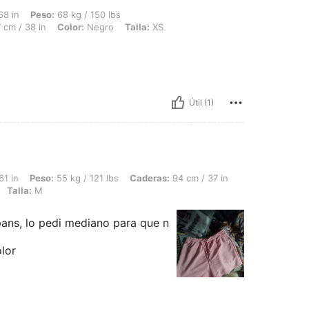
 68 kg / 150 lbs, Caderas: 107 cm / 42 in, Cintura: 77 cm / 30 in, Busto: 97 cm / 3
68 in
Peso:
68 kg / 150 lbs
 cm / 38 in
Color:
Negro
Talla:
XS
Útil (1)
55 kg / 121 lbs, Caderas: 94 cm / 37 in, Cintura: 90 cm / 35 in, Busto: 89 cm / 35 
61 in
Peso:
55 kg / 121 lbs
Caderas:
94 cm / 37 in
Talla:
M
pans, lo pedi mediano para que n
olor