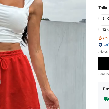
Talla
2 (X
12 (
95%
Guí
¿No es t
Gana h
Env