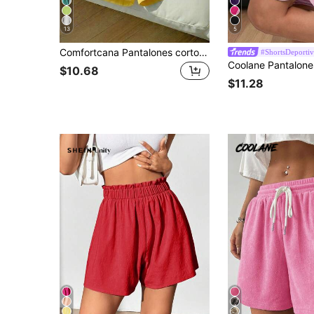
13
5
Comfortcana Pantalones cortos casuales de mujer con cintura elástica y rayas laterales
#ShortsDeportiv
$10.68
$11.28