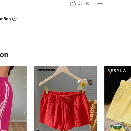
Útil (10)
señas
ron