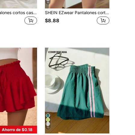
6
INAWLY Pantalones cortos casuales holgados con bolsillos y pliegues de unicolor para mujer
SHEIN EZwear Pantalones cortos de mujer casuales y de vacaciones, tipo bóxer, de tejido a rayas. Pantalones cortos rojos a rayas para el 4 de julio, pantalones cortos de pijama rojos, pantalones cortos de mujer
$8.88
13
Ahorro de $0.18