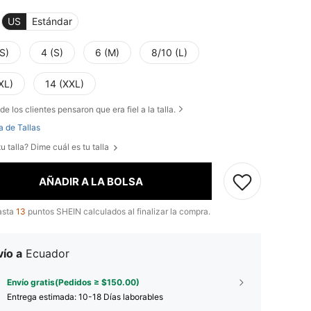
US
Estándar
S)
4 (S)
6 (M)
8/10 (L)
XL)
14 (XXL)
de los clientes pensaron que era fiel a la talla.
a de Tallas
u talla? Dime cuál es tu talla
AÑADIR A LA BOLSA
asta
13
puntos SHEIN calculados al finalizar la compra.
ío a
Ecuador
Envío gratis(Pedidos ≥ $150.00)
Entrega estimada:
10-18 Días laborables