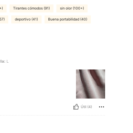
+)
Tirantes cómodos (91)
sin olor (100+)
57)
deportivo (41)
Buena portabilidad (40)
la:
L
Útil (4)