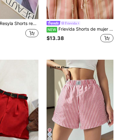
esyla Shorts regulares de mujer con bordado de limón en el lateral y abertura, color amarillo best-seller
Frievida
Frievida Shorts de mujer de verano con cintura alta y forma de tulipán, estampado aleatorio de bloques de color a rayas en rojo ladrillo, beige y amarillo terroso, con cinturón de cuerda gruesa en la cintura y diseño de lazo, shorts de línea A, casual para ir al trabajo, estilo old money minimalista, elegantes y versátiles para vacaciones en la playa
NEW
$13.38