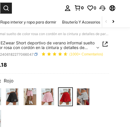
0
0
a. Press Enter to select.
Ropa interior y ropa para dormir
Bisutería Y Accesorios
Zapatos
H
SHEIN EZwear Short deportivo de verano informal suelto de color rosa con cordón en la cintura y detalles de parches
EZwear Short deportivo de verano informal suelto
or rosa con cordón en la cintura y detalles de
es
z2406182277066047
(1000+ Comentarios)
.18
ICE AND AVAILABILITY
:
Rojo