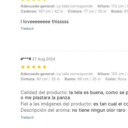
Adecuado general: La talla corresponde, Altura: 172 cm / 68 in, Peso:
Adecuado general:
La talla corresponde
Altura:
172 cm / 
Caderas:
107 cm / 42 in
Cintura:
77 cm / 30 in
Busto:
97
I loveeeeeeee thisssss
Traducir
d***6
27 Aug,2024
Adecuado general: La talla corresponde, Altura: 155 cm / 61 in, Peso: 
Adecuado general:
La talla corresponde
Altura:
155 cm / 
Cintura:
90 cm / 35 in
Busto:
89 cm / 35 in
Color:
Rosa
Calidad del producto
:
la tela es buena, como se 
o me plastara la panza
Fiel a las imágenes del producto
:
es tan cual el c
Descripción del aroma
:
no tiene ningun olor raro
Traducir