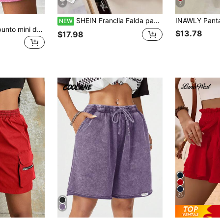
4
5
SHEIN Franclia Falda pantalón versátil de moda de unicolor para uso diario para mujer
NEW
Coolane Short de punto mini de verano con bordado para mujer
$13.78
$17.98
23