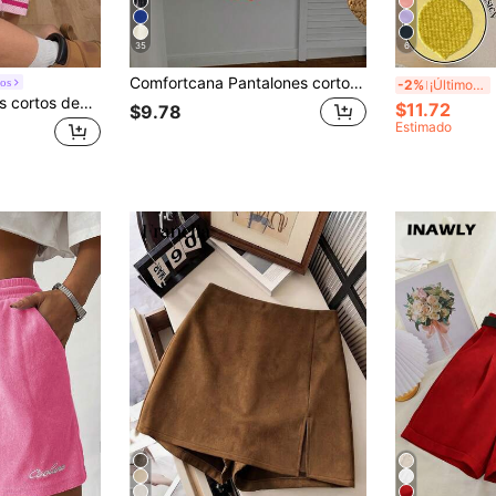
35
6
Comfortcana Pantalones cortos sólidos con cordón de mujer, pantalones cortos rojos versátiles para uso diario
R
os
-2%
¡Últimos 3 días
Coolane Pantalones cortos deportivos negros de malla transpirable para mujer, ropa deportiva de calle para primavera/verano
$11.72
$9.78
Estimado