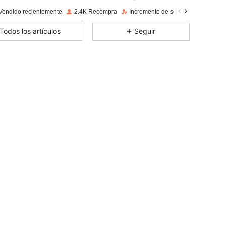
4.85
1.1K
14K
Vendido recientemente
2.4K Recompra
Incremento de seguidores de 94%
4.85
1.1K
14K
Todos los artículos
Seguir
4.85
1.1K
14K
4.85
1.1K
14K
4.85
1.1K
14K