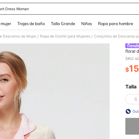
ant Dress Woman
and down arrow keys to navigate search Búsqueda reciente and Busca y Encuentr
 mujer
Trajes de baño
Talla Grande
Niños
Ropa para hombre
de Descanso de Mujer
Ropa de Dormir para Mujeres
Conjuntos de Descanso p
/
/
floral
botone
SKU: s
dormir
15
$
PR
Talla
S
Guí
Lo sent