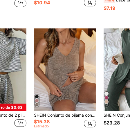
-40%
$10.94
$7.19
10
rro de $0.63
do y abertura lateral y pantalones cortos, conjunto de ropa de casa casual, adecuado para uso doméstico, conjunto de dos piezas, cómodo
SHEIN Conjunto de pijama con top de cuello en V jaspeado y shorts con nudo delantero
$15.38
$23.28
Estimado