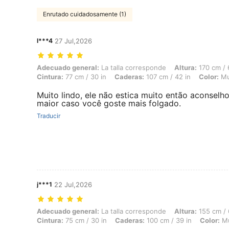
Enrutado cuidadosamente (1)
l***4
27 Jul,2026
Adecuado general: La talla corresponde, Altura: 170 cm / 67 in, Peso: 
Adecuado general:
La talla corresponde
Altura:
170 cm / 
Cintura:
77 cm / 30 in
Caderas:
107 cm / 42 in
Color:
Mul
Muito lindo, ele não estica muito então aconsel
maior caso você goste mais folgado.
Traducir
j***1
22 Jul,2026
Adecuado general: La talla corresponde, Altura: 155 cm / 61 in, Peso: 
Adecuado general:
La talla corresponde
Altura:
155 cm / 
Cintura:
75 cm / 30 in
Caderas:
100 cm / 39 in
Color:
Mu