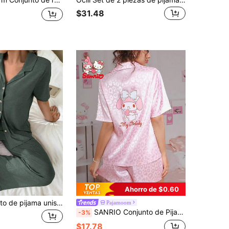
$31.48
Ahorro de $0.60
SHEIN Conjunto de pijama unisex de cárdigan con cierre de botones, suave y amigable con la piel, de moda para estar en casa
Pajamoom
SANRIO Conjunto de Pijama de 2 Piezas My Melody para Mujer con Estampado de Leopardo Rosa, Conjunto de Camisa con Cuello y Manga Corta y Pantalones Cortos, Ropa de Estar en Casa, Conjunto de Pijama Lindo, Conjunto de Ropa Casual
-3%
$17.78