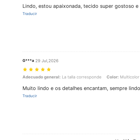
Lindo, estou apaixonada, tecido super gostoso 
Traducir
G***a
29 Jul,2026
Adecuado general: La talla corresponde, Color: Multicolor, Talla: L
Adecuado general:
La talla corresponde
Color:
Multicolor
Muito lindo e os detalhes encantam, sempre lind
Traducir