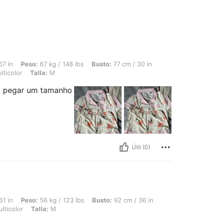
67 kg / 148 lbs, Busto: 77 cm / 30 in, Cintura: 77 cm / 30 in, Caderas: 107 cm / 42
67 in
Peso:
67 kg / 148 lbs
Busto:
77 cm / 30 in
ticolor
Talla:
M
ho pegar um tamanho
Útil (0)
56 kg / 123 lbs, Busto: 92 cm / 36 in, Cintura: 75 cm / 30 in, Caderas: 100 cm / 39
61 in
Peso:
56 kg / 123 lbs
Busto:
92 cm / 36 in
lticolor
Talla:
M