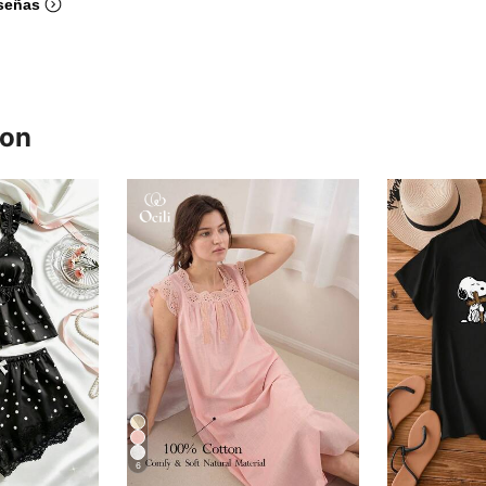
señas
ron
6