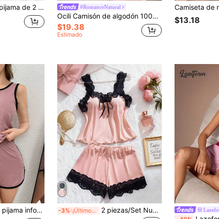
 encaje, decoración de lazo en la cintura, ropa de estar en casa cómoda, suave y linda para mujer
#RomanceNatural
Ocili Camisón de algodón 100% suave y cómodo con volantes y lazo, vestido de pijama para mujer
$13.18
$19.38
Estimado
Set de 2 piezas de pijama informal de mujer con top de tirantes y pantalones cortos con ribete de contraste, conjunto de ropa de estar por casa para la temporada de vacaciones
2 piezas/Set Nuevo Conjunto de Lencería Sexy para Mujer con Contraste de Color, Top con Volantes de Encaje y Bragas con Patchwork de Encaje, Conjunto de Ropa Interior Sexy Cómoda para Dormir, Noche de Cita
Lazef
-3%
¡Últimos 3 días
Lazeform Conjunto de ropa de estar en casa con camiseta