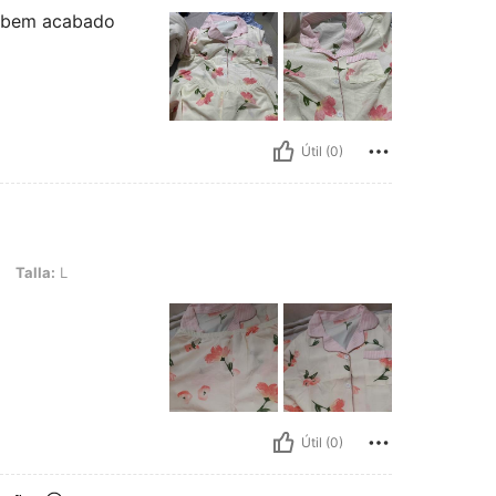
e bem acabado
Útil (0)
Talla:
L
o
Útil (0)