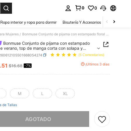
0
0
a. Press Enter to select.
Ropa interior y ropa para dormir
Bisutería Y Accesorios
Zapatos
H
ara Mujeres
Bonmuse Conjunto de pijama con estampado floral de verano, top de manga corta con solapa y botones elegante y suave, y shorts, conjunto de ropa de dormir y de estar por casa de 2 piezas para mujer
/
Bonmuse Conjunto de pijama con estampado
 de verano, top de manga corta con solapa y
s elegante y suave, y shorts, conjunto de ropa de
i260612105501668054274
(6 Comentarios)
 y de estar por casa de 2 piezas para mujer
¡Últimos 3 días
.51
$16.68
-7%
ICE AND AVAILABILITY
M
L
XL
a de Tallas
imos, este producto está agotado.
AGOTADO