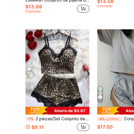
$13.58
$13.98
Estimado
Estimado
8
Ahorro de $0.67
Aho
2 piezas/Set Conjunto de pijama con estampado de leopardo para mujer, top halter con escote en V de encaje y pantalones cortos con lazo en la cintura y patchwork de encaje, ropa de estar en casa sexy y cómoda
Conjunto de 2 piezas de top de punto a rayas con corte holga
-7%
-4%
¡Últimos 3 días
$17.05
$9.11