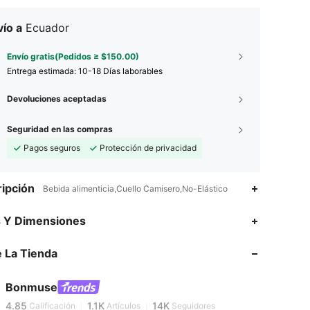
ío a
Ecuador
Envío gratis(Pedidos ≥ $150.00)
Entrega estimada:
10-18 Días laborables
Devoluciones aceptadas
Seguridad en las compras
Pagos seguros
Protección de privacidad
ipción
Bebida alimenticia,Cuello Camisero,No-Elástico
s Y Dimensiones
4.85
1.1K
14K
4.85
1.1K
14K
 La Tienda
4.85
1.1K
14K
4.85
1.1K
14K
Bonmuse
4.85
1.1K
14K
Calificación
Artículos
Seguidores