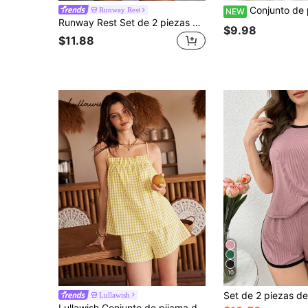
Conjunto de pijama de 2 piezas para mujer, top halter con cuello en V de encaje y shorts con patchwork de
Runway Rest
NEW
Runway Rest Set de 2 piezas de camiseta de manga corta de cuello redondo y pantalones cortos casuales con cordón en la cintura, unicolor para mujer
$9.98
$11.88
10
Lullawish
Lullawish Conjunto de pijama de mujer con camiseta de tirantes holgada con volantes y shorts a cuadros estilo bohemio para vacaciones