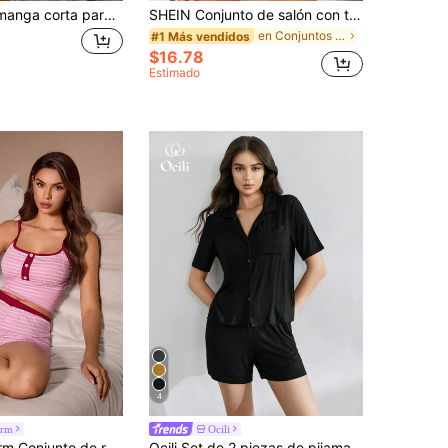
Camiseta de manga corta para mujer con estampado de Snoopy "Do Everything With Love", top casual lindo que rejuvenece
SHEIN Conjunto de salón con top y pantalones cortos de punto jaspeado
en Conjuntos de salón para mujer
#1 Más vendidos
$16.78
Estimado
4
orm
Ocili
 de tirantes y pantalones cortos con rayas rosas y blancas, cintura de punto, tirantes y decoración de botones de contraste
Ocili Set de 2 piezas de pijama informal para mujer, top negro con botones y shorts de unicolor