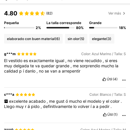
4.80
(82)
Ver más
Pequeña
La talla corresponde
Grande
2%
80%
18%
elaborado con buen material
(6)
sin olor
(5)
elegante
(3)
g***m
Color: Azul Marino / Talla: S
El
vestido
es
exactamente
igual
,
no
viene
recudido
,
si
eres
muy
delgada
te
va
quedar
grande
,
me
sorprendio
mucho
la
calidad
p
í
danlo
,
no
se
van
a
arrepentir
Útil
(4)
c***a
Color: Blanco / Talla: S
excelente
acabado
,
me
gust
ó
mucho
el
modelo
y
el
color
.
Llego
muy
r
á
pido
,
definitivamente
lo
volver
í
a
a
pedir
.
Útil
(1)
j***0
Color: Azul Marino / Talla: M