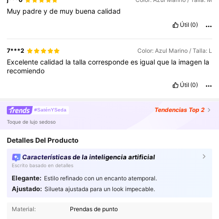
Muy
padre
y
de
muy
buena
calidad
Útil
(0)
7***2
Color: Azul Marino / Talla: L
Excelente
calidad
la
talla
corresponde
es
igual
que
la
imagen
la
recomiendo
Útil
(0)
Tendencias
Top 2
#SaténYSeda
Toque de lujo sedoso
Detalles Del Producto
Características de la inteligencia artificial
Escrito basado en detalles
Elegante:
Estilo refinado con un encanto atemporal.
Ajustado:
Silueta ajustada para un look impecable.
4M Seguidores
4.89
Material:
Prendas de punto
4M Seguidores
4.89