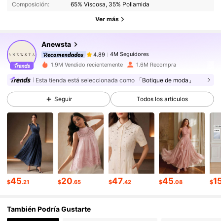
Composición:
65% Viscosa, 35% Poliamida
4M Seguidores
4.89
Ver más
4M Seguidores
4.89
Anewsta
4M Seguidores
4.89
d***o
seguido
Hace 30 minutos
4M Seguidores
4.89
1.9M Vendido recientemente
1.6M Recompra
4M Seguidores
4.89
Esta tienda está seleccionada como
「Botique de moda」
4M Seguidores
4.89
Seguir
Todos los artículos
4M Seguidores
4.89
4M Seguidores
4.89
4M Seguidores
4.89
45
20
47
45
1
$
.21
$
.65
$
.42
$
.08
$
También Podría Gustarte