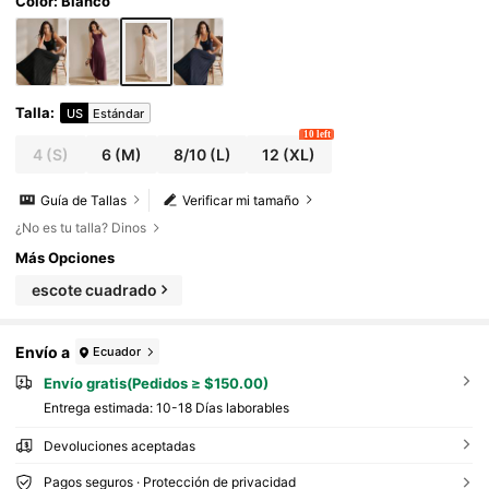
Color: Blanco
Talla
:
US
Estándar
10 left
4
(S)
6
(M)
8/10
(L)
12
(XL)
Guía de Tallas
Verificar mi tamaño
¿No es tu talla? Dinos
Más Opciones
escote cuadrado
Envío a
Ecuador
Envío gratis(Pedidos ≥ $150.00)
Entrega estimada:
10-18 Días laborables
Devoluciones aceptadas
Pagos seguros · Protección de privacidad