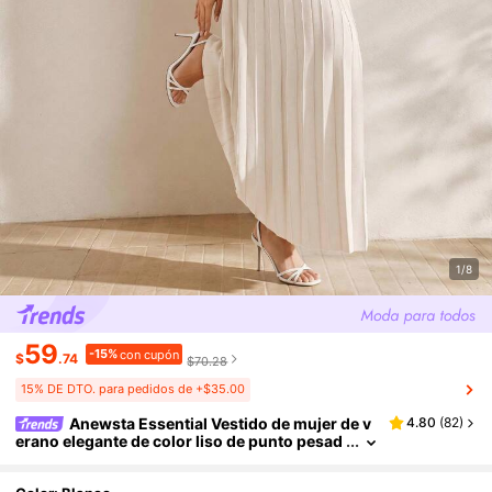
1/8
59
-15%
con cupón
$
.74
$70.28
15% DE DTO. para pedidos de +$35.00
Anewsta Essential Vestido de mujer de v
4.80
(
82
)
erano elegante de color liso de punto pesad
o con cuello bajo, ajustado, plisado y sin ma
ngas