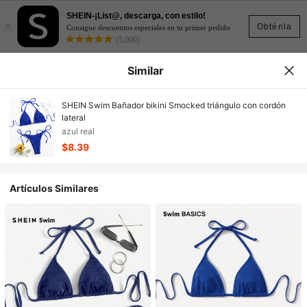
SHEIN-¡List@, descarga, con estilo!
×
Obténla
Consigue descuentos especiales en tu primer pedido
(5,000)
Similar
SHEIN Swim Bañador bikini Smocked triángulo con cordón
lateral
azul real
$8.39
Artículos Similares