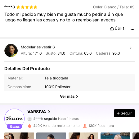
f***3
Color: Blanco / Talla: XS
Todo
mi
pedido
muy
bien
me
gusta
mucho
pedir
a
ú
n
que
luego
no
llegan
las
cosas
y
no
te
lo
reembolsan
aveces
Útil
(1)
Modelar es vestir:
S
Altura:
171.0
Busto:
84.0
Cintura:
65.0
Caderas:
95.0
Detalles Del Producto
312K Seguidores
4.87
Material:
Tela tricotada
Composición:
100% Poliéster
312K Seguidores
4.87
Ver más
312K Seguidores
4.87
VARSIVA
Seguir
4***h
seguido
Hace 1 horas
312K Seguidores
4.87
440K Vendido recientemente
130K Recompra
312K Seguidores
4.87