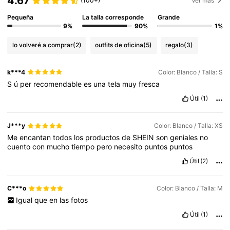
4.67
(100+)
Ver más
Pequeña
La talla corresponde
Grande
9%
90%
1%
lo volveré a comprar
(2)
outfits de oficina
(5)
regalo
(3)
k***4
Color: Blanco / Talla: S
S
ú
per
recomendable
es
una
tela
muy
fresca
Útil
(1)
J***y
Color: Blanco / Talla: XS
Me
encantan
todos
los
productos
de
SHEIN
son
geniales
no
cuento
con
mucho
tiempo
pero
necesito
puntos
puntos
Útil
(2)
C***o
Color: Blanco / Talla: M
Igual
que
en
las
fotos
Útil
(1)