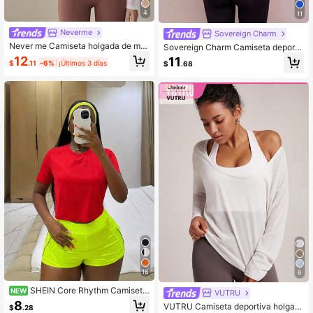
4
11
Neverme
Sovereign Charm
Never me Camiseta holgada de ma
Sovereign Charm Camiseta deporti
nga larga para mujer para yoga, cor
va casual de manga larga con cruc
12
11
$
.11
-6%
¡Últimos 3 días
$
.68
rer, pilates, entrenamiento, blanca p
e en la espalda
ara otoño/invierno y primavera
18
6
SHEIN Core Rhythm Camiseta
NEW
VUTRU
deportiva casual cómoda con diseñ
8
VUTRU Camiseta deportiva holgad
$
.28
o patchwork