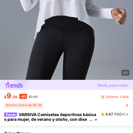
1/7
9
-4%
¡Últimos 3 días
$
.29
$9.68
Ahorros Extra de $0.39
VARSIVA Camisetas deportivas básica
4.67
(
100+
)
s para mujer, de verano y otoño, con dise
ño en blanco para actividades al aire libre
y ocio