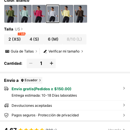
Color: Blanco
Talla
US
7 left
2
(XS)
4
(S)
6
(M)
8/10
(L)
Guía de Tallas
Verificar mi tamaño
Cantidad:
Envío a
Ecuador
Envío gratis(Pedidos ≥ $150.00)
Entrega estimada:
10-18 Días laborables
Devoluciones aceptadas
Pagos seguros · Protección de privacidad