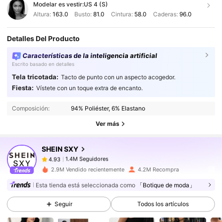
Modelar es vestir:
US 4 (S)
Altura:
163.0
Busto:
81.0
Cintura:
58.0
Caderas:
96.0
Detalles Del Producto
Características de la inteligencia artificial
Escrito basado en detalles
Tela tricotada:
Tacto de punto con un aspecto acogedor.
1.4M Seguidores
4.93
Fiesta:
Vístete con un toque extra de encanto.
1.4M Seguidores
4.93
Composición:
94% Poliéster, 6% Elastano
1.4M Seguidores
4.93
Ver más
1.4M Seguidores
4.93
SHEIN SXY
1.4M Seguidores
4.93
m***r
seguido
Hace 1 horas
1.4M Seguidores
4.93
2.9M Vendido recientemente
4.2M Recompra
1.4M Seguidores
4.93
Esta tienda está seleccionada como
「Botique de moda」
1.4M Seguidores
4.93
Seguir
Todos los artículos
1.4M Seguidores
4.93