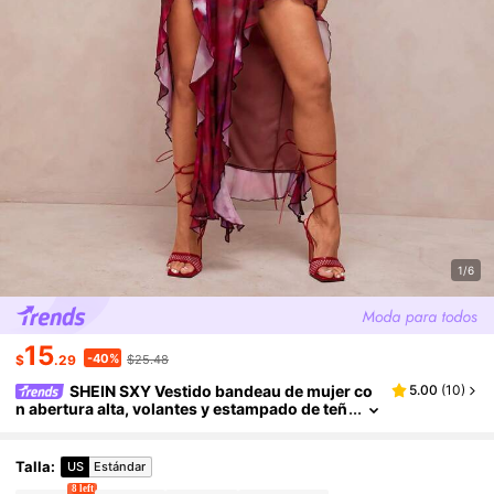
1/6
15
-40%
$
.29
$25.48
SHEIN SXY Vestido bandeau de mujer co
5.00
(
10
)
n abertura alta, volantes y estampado de teñ
ido anudado
Talla
:
US
Estándar
8 left