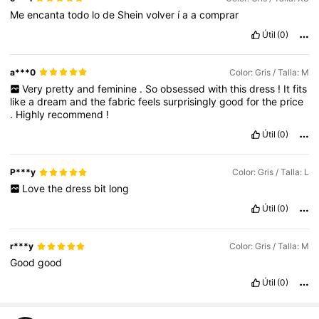
Me
encanta
todo
lo
de
Shein
volver
í
a
a
comprar
Útil
(0)
a***0
Color: Gris / Talla: M
Very
pretty
and
feminine
.
So
obsessed
with
this
dress
!
It
fits
like
a
dream
and
the
fabric
feels
surprisingly
good
for
the
price
.
Highly
recommend
!
Útil
(0)
P***y
Color: Gris / Talla: L
Love
the
dress
bit
long
Útil
(0)
r***y
Color: Gris / Talla: M
Good
good
Útil
(0)