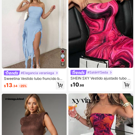
4
#SaténYSeda
#Elegancia veraniega
SHEIN SXY Vestido ajustado tubo c
Sweetina Vestido tubo fruncido baj
on estampado de mármol
o asimétrico
10
13
$
.98
$
.34
-25%