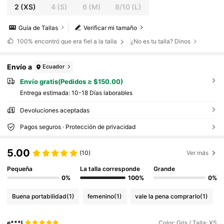
2
(XS)
4
(S)
6
(M)
8/10
(L)
Guía de Tallas
Verificar mi tamaño
100%
encontró que era fiel a la talla
¿No es tu talla? Dinos
Envío a
Ecuador
Envío gratis(Pedidos ≥ $150.00)
Entrega estimada:
10-18 Días laborables
Devoluciones aceptadas
Pagos seguros · Protección de privacidad
5.00
(10)
Ver más
Pequeña
La talla corresponde
Grande
0%
100%
0%
Buena portabilidad
(1)
femenino
(1)
vale la pena comprarlo
(1)
e***l
Color: Gris / Talla: XS