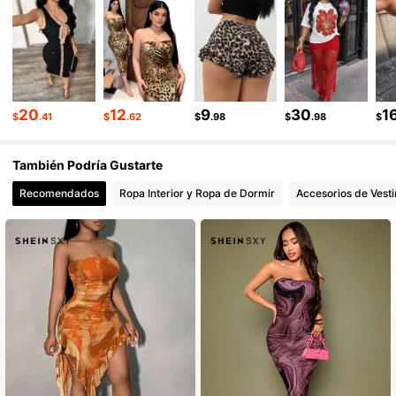
1.4M Seguidores
4.93
1.4M Seguidores
4.93
20
12
9
30
1
$
.41
$
.62
$
.98
$
.98
$
También Podría Gustarte
Recomendados
Ropa Interior y Ropa de Dormir
Accesorios de Vesti