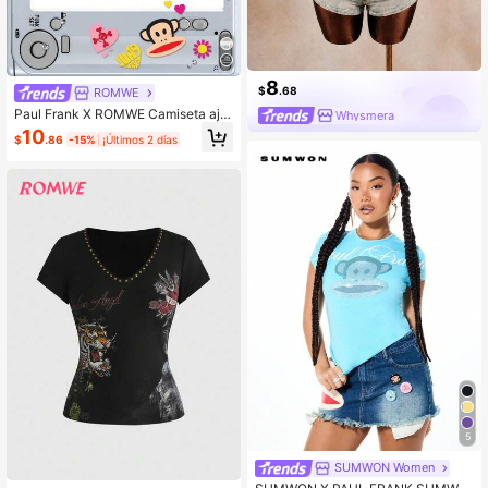
8
$
.68
ROMWE
Paul Frank X ROMWE Camiseta aju
Whysmera
stada de mujer con logo de colabor
10
$
.86
-15%
¡Últimos 2 días
ación y adornos de rhinestone, estil
o subcultura casual Y2K Baddie Kp
op
5
SUMWON Women