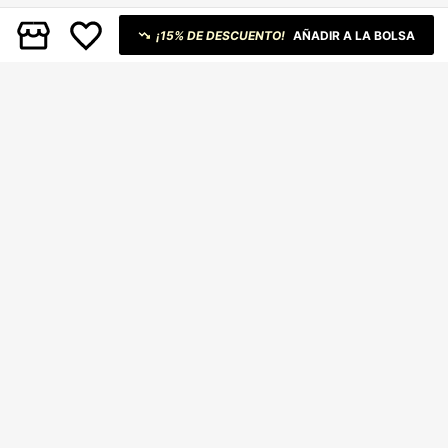
ndal casuales con aplicación de mo
no de strass y cordón
¡15% DE DESCUENTO!
AÑADIR A LA BOLSA