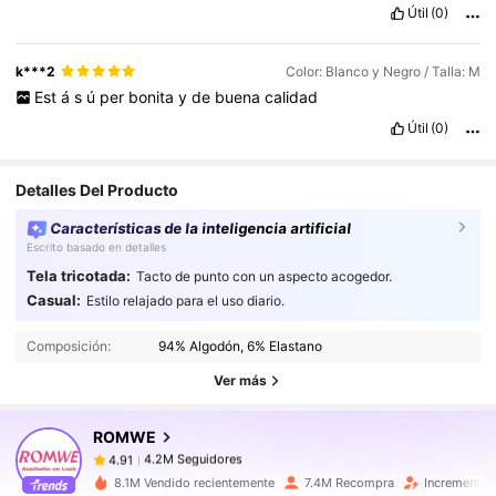
Útil
(0)
k***2
Color: Blanco y Negro / Talla: M
Est
á
s
ú
per
bonita
y
de
buena
calidad
Útil
(0)
Detalles Del Producto
Características de la inteligencia artificial
Escrito basado en detalles
Tela tricotada:
Tacto de punto con un aspecto acogedor.
4.2M Seguidores
4.91
Casual:
Estilo relajado para el uso diario.
4.2M Seguidores
4.91
Composición:
94% Algodón, 6% Elastano
4.2M Seguidores
4.91
Ver más
4.2M Seguidores
4.91
ROMWE
4.2M Seguidores
4.91
N***a
seguido
Hace 1 horas
4.2M Seguidores
4.91
8.1M Vendido recientemente
7.4M Recompra
Incremento 