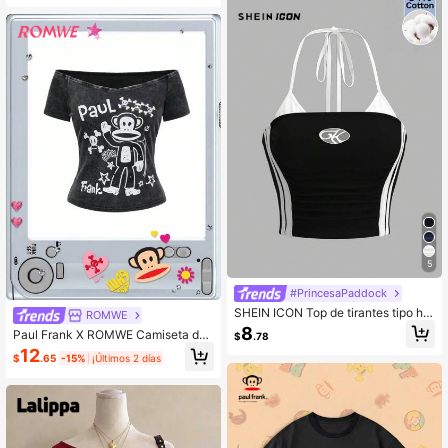
5
#PrincesaPaddock
SHEIN ICON Top de tirantes tipo hal
ROMWE
ter casual con rayas laterales y letr
8
Paul Frank X ROMWE Camiseta de
$
.78
as para mujer
mujer con estampado de mono vint
12
$
.65
-15%
¡Últimos 2 días
age al hombro, estilo Kpop