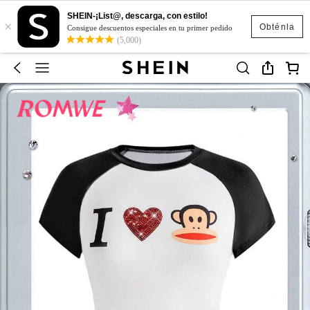
SHEIN-¡List@, descarga, con estilo!
×
Obténla
Consigue descuentos especiales en tu primer pedido
(5,000)