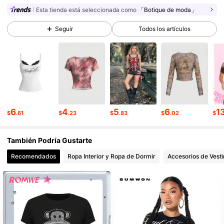
4.2M Seguidores
4.91
Esta tienda está seleccionada como
「Botique de moda」
4.2M Seguidores
4.91
Seguir
Todos los artículos
4.2M Seguidores
4.91
4.2M Seguidores
4.91
4.2M Seguidores
4.91
6
4
5
6
1
$
.61
$
.23
$
.83
$
.02
$
También Podría Gustarte
Recomendados
Ropa Interior y Ropa de Dormir
Accesorios de Vesti