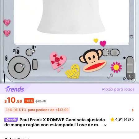
1/5
10
-15%
$
.86
$12.78
13% DE DTO. para pedidos de +$13.99
Paul Frank X ROMWE Camiseta ajustada
4.91
(
48
)
de manga raglán con estampado I Love de m
arca compartida para mujer, estilo casual su
bcultura