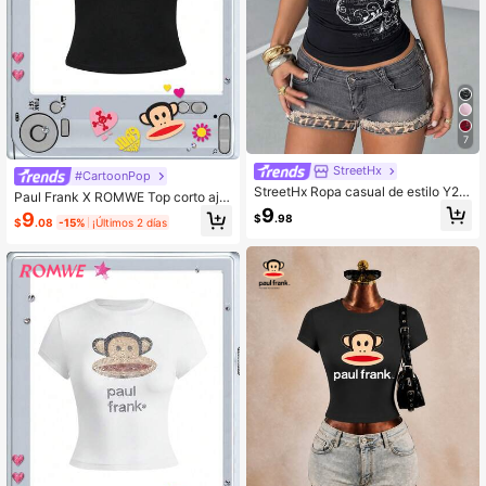
7
StreetHx
#CartoonPop
StreetHx Ropa casual de estilo Y2K
Paul Frank X ROMWE Top corto aju
para mujer, camisetas gráficas de s
9
stado con estampado de mono, estil
9
$
.98
ubcultura gótica, camisetas ajustad
$
.08
-15%
¡Últimos 2 días
o Y2K Kpop para mujer
as de cuello en V, para primavera y
otoño