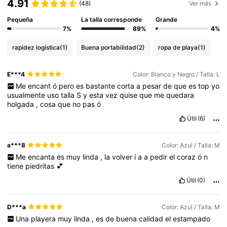
4.91
(48)
Ver más
Pequeña
La talla corresponde
Grande
7%
89%
4%
rapidez logística
(1)
Buena portabilidad
(2)
ropa de playa
(1)
E***4
Color: Blanco y Negro / Talla: L
Me
encant
ó
pero
es
bastante
corta
a
pesar
de
que
es
top
yo
usualmente
uso
talla
S
y
esta
vez
quise
que
me
quedara
holgada
,
cosa
que
no
pas
ó
Útil
(6)
a***8
Color: Azul / Talla: M
Me
encanta
es
muy
linda
,
la
volver
í
a
a
pedir
el
coraz
ó
n
tiene
piedritas
💕
Útil
(0)
D***a
Color: Azul / Talla: M
Una
playera
muy
linda
,
es
de
buena
calidad
el
estampado