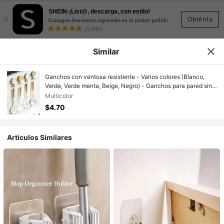
SHEIN-¡List@, descarga, con estilo!
×
Obténla
Consigue descuentos especiales en tu primer pedido
(5,000)
Similar
Ganchos con ventosa resistente - Varios colores (Blanco,
Verde, Verde menta, Beige, Negro) - Ganchos para pared sin
daños aptos para baño, cocina, puertas de vidrio - Ganchos
Multicolor
de plástico para colgar toallas, utensilios, llaves - Fácil de
$4.70
instalar y retirar
Artículos Similares