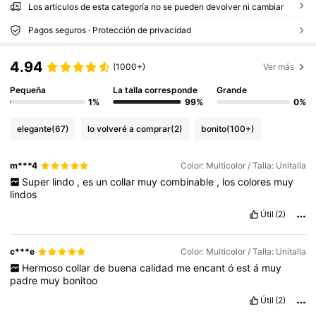
Los artículos de esta categoría no se pueden devolver ni cambiar
Pagos seguros · Protección de privacidad
4.94
(1000+)
Ver más
Pequeña
La talla corresponde
Grande
1%
99%
0%
elegante
(67)
lo volveré a comprar
(2)
bonito
(100+)
m***4
Color: Multicolor / Talla: Unitalla
Super
lindo
,
es
un
collar
muy
combinable
,
los
colores
muy
lindos
Útil
(2)
c***e
Color: Multicolor / Talla: Unitalla
Hermoso
collar
de
buena
calidad
me
encant
ó
est
á
muy
padre
muy
bonitoo
Útil
(2)