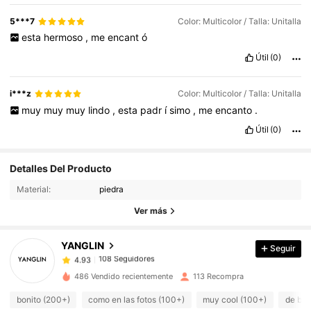
5***7
Color: Multicolor / Talla: Unitalla
esta
hermoso
,
me
encant
ó
Útil
(0)
i***z
Color: Multicolor / Talla: Unitalla
muy
muy
muy
lindo
,
esta
padr
í
simo
,
me
encanto
.
Útil
(0)
108 Seguidores
4.93
Detalles Del Producto
108 Seguidores
4.93
Material:
piedra
108 Seguidores
4.93
Ver más
108 Seguidores
4.93
YANGLIN
Seguir
108 Seguidores
4.93
m***2
seguido
Hace 1 día
108 Seguidores
4.93
486 Vendido recientemente
113 Recompra
108 Seguidores
4.93
bonito (200+)
como en las fotos (100+)
muy cool (100+)
de bue