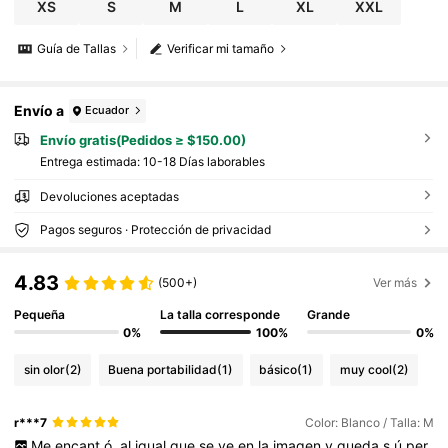
XS
S
M
L
XL
XXL
Guía de Tallas
Verificar mi tamaño
Envío a
Ecuador
Envío gratis(Pedidos ≥ $150.00)
Entrega estimada:
10-18 Días laborables
Devoluciones aceptadas
Pagos seguros · Protección de privacidad
4.83
(500+)
Ver más
Pequeña
La talla corresponde
Grande
0%
100%
0%
sin olor
(2)
Buena portabilidad
(1)
básico
(1)
muy cool
(2)
r***7
Color: Blanco / Talla: M
Me
encant
ó,
al
igual
que
se
ve
en
la
imagen
y
queda
s
ú
per