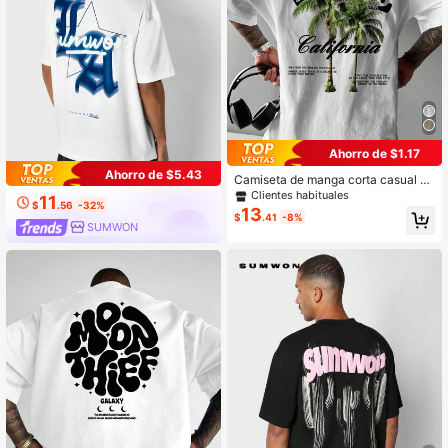
Ahorro de $1.17
Ahorro de $5.43
Camiseta de manga corta casual bl
anca con estampado de palmeras p
Clientes habituales
11
$
.56
-32%
ara hombres Shwiy, camiseta gráfic
13
$
.41
-8%
a con árbol de coco de California, a
SUMWON
decuada para uso diario, regalo par
a el novio