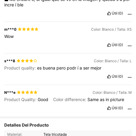
incre
í
ble
Útil
(0)
m***0
Color: Blanco / Talla: XS
Wow
Útil
(0)
s***8
Color: Blanco / Talla: L
Product quality:
es
buena
pero
podr
í
a
ser
mejor
Útil
(0)
N***e
Color: Blanco / Talla: M
Product Quality:
Good
Color difference:
Same
as
in
picture
Útil
(0)
Detalles Del Producto
380K Seguidores
4.83
Material:
Tela tricotada