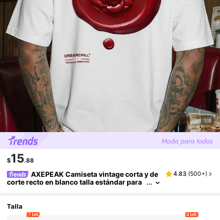
1/8
15
$
.88
AXEPEAK Camiseta vintage corta y de
4.83
(
500+
)
corte recto en blanco talla estándar para
hombre, para el verano
Talla
7 left
4 left