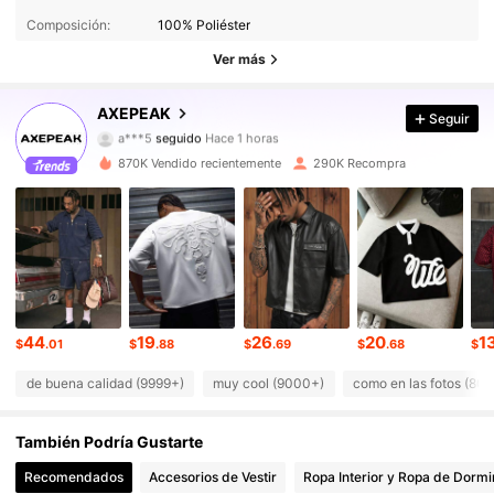
Composición:
100% Poliéster
380K Seguidores
4.83
Ver más
380K Seguidores
4.83
AXEPEAK
Seguir
a***5
seguido
Hace 1 horas
380K Seguidores
4.83
870K Vendido recientemente
290K Recompra
380K Seguidores
4.83
380K Seguidores
4.83
380K Seguidores
4.83
44
19
26
20
1
380K Seguidores
$
.01
$
.88
$
.69
$
.68
$
4.83
de buena calidad (9999+)
muy cool (9000+)
como en las fotos (80
380K Seguidores
4.83
También Podría Gustarte
380K Seguidores
4.83
Recomendados
Accesorios de Vestir
Ropa Interior y Ropa de Dormi