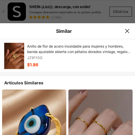
SHEIN-¡List@, descarga, con estilo!
×
Obténla
Consigue descuentos especiales en tu primer pedido
(5,000)
Similar
Anillo de flor de acero inoxidable para mujeres y hombres,
banda ajustable abierta con pétalos dorados vintage, regalo
de joyería
JZ9110G
$1.86
Artículos Similares