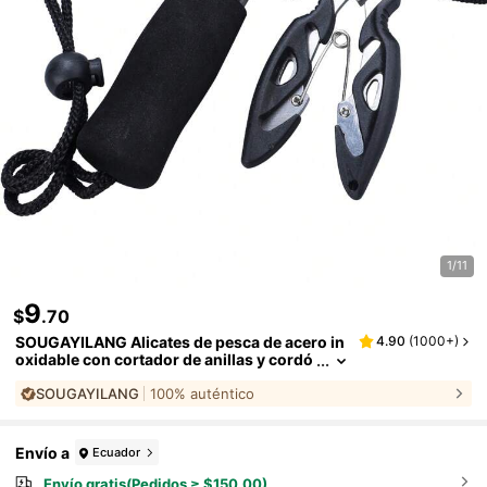
1/11
9
$
.70
SOUGAYILANG Alicates de pesca de acero in
4.90
(
1000+
)
oxidable con cortador de anillas y cordó
n de
SOUGAYILANG
100% auténtico
Envío a
Ecuador
Envío gratis(Pedidos ≥ $150.00)