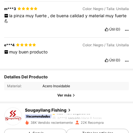
m***3
Color: Negro / Talla: Unitalla
la
pinza
muy
fuerte
,
de
buena
calidad
y
material
muy
fuerte
💪
Útil
(0)
e***4
Color: Negro / Talla: Unitalla
muy
buen
producto
Útil
(0)
10K Seguidores
4.89
Detalles Del Producto
10K Seguidores
4.89
Material:
Acero Inoxidable
10K Seguidores
4.89
Ver más
10K Seguidores
4.89
Sougayilang Fishing
10K Seguidores
4.89
b***8
seguido
Hace 6 horas
10K Seguidores
4.89
38K Vendido recientemente
22K Recompra
10K Seguidores
4.89