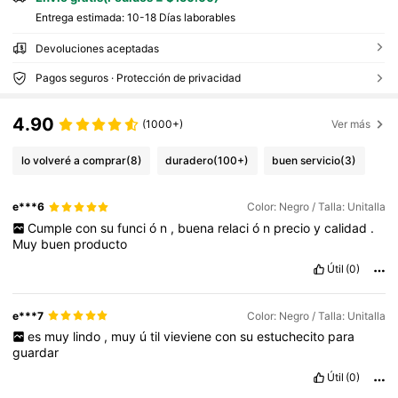
Entrega estimada:
10-18 Días laborables
Devoluciones aceptadas
Pagos seguros · Protección de privacidad
4.90
(1000+)
Ver más
lo volveré a comprar
(8)
duradero
(100+)
buen servicio
(3)
e***6
Color: Negro / Talla: Unitalla
Cumple
con
su
funci
ó
n
,
buena
relaci
ó
n
precio
y
calidad
.
Muy
buen
producto
Útil
(0)
e***7
Color: Negro / Talla: Unitalla
es
muy
lindo
,
muy
ú
til
vieviene
con
su
estuchecito
para
guardar
Útil
(0)