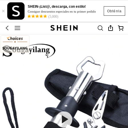
SHEIN-¡List@, descarga, con estilo!
×
Obténla
Consigue descuentos especiales en tu primer pedido
(5,000)