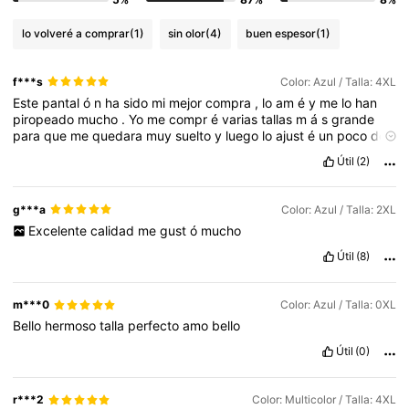
lo volveré a comprar
(1)
sin olor
(4)
buen espesor
(1)
f***s
Color: Azul / Talla: 4XL
Este
pantal
ó
n
ha
sido
mi
mejor
compra
,
lo
am
é
y
me
lo
han
piropeado
mucho
.
Yo
me
compr
é
varias
tallas
m
á
s
grande
para
que
me
quedara
muy
suelto
y
luego
lo
ajust
é
un
poco
de
la
cintura
y
qued
ó
perfecto
!
Como
plus
,
le
agregu
é
un
poco
Útil
(2)
de
cristales
g***a
Color: Azul / Talla: 2XL
Excelente
calidad
me
gust
ó
mucho
Útil
(8)
m***0
Color: Azul / Talla: 0XL
Bello
hermoso
talla
perfecto
amo
bello
Útil
(0)
r***2
Color: Multicolor / Talla: 4XL