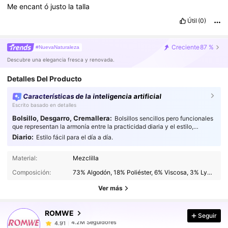
Me
encant
ó
justo
la
talla
Útil
(0)
Creciente
87 %
#NuevaNaturaleza
Descubre una elegancia fresca y renovada.
Detalles Del Producto
Características de la inteligencia artificial
Escrito basado en detalles
Bolsillo, Desgarro, Cremallera:
Bolsillos sencillos pero funcionales
que representan la armonía entre la practicidad diaria y el estilo,
añadiendo un toque de atención al detalle a tu moda.
Diario:
Estilo fácil para el día a día.
4.2M Seguidores
4.91
Material:
Mezclilla
4.2M Seguidores
4.91
Composición:
73% Algodón, 18% Poliéster, 6% Viscosa, 3% Lyocell
4.2M Seguidores
4.91
Ver más
4.2M Seguidores
4.91
ROMWE
Seguir
4.2M Seguidores
4.91
Y***y
seguido
Hace 2 horas