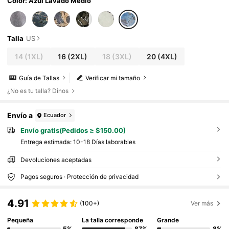
Color: Azul Lavado Medio
Talla
US
14
(1XL)
16
(2XL)
18
(3XL)
20
(4XL)
Guía de Tallas
Verificar mi tamaño
¿No es tu talla? Dinos
Envío a
Ecuador
Envío gratis(Pedidos ≥ $150.00)
Entrega estimada:
10-18 Días laborables
Devoluciones aceptadas
Pagos seguros · Protección de privacidad
4.91
(100+)
Ver más
Pequeña
La talla corresponde
Grande
5%
87%
8%