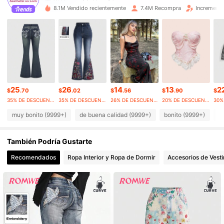
4.2M Seguidores
4.91
8.1M Vendido recientemente
7.4M Recompra
Incremento
4.2M Seguidores
4.91
4.2M Seguidores
4.91
4.2M Seguidores
4.91
4.2M Seguidores
4.91
4.2M Seguidores
4.91
25
26
14
13
2
$
.70
$
.02
$
.56
$
.90
$
35% DE DESCUENTO
35% DE DESCUENTO
26% DE DESCUENTO
20% DE DESCUENTO
muy bonito (9999+)
de buena calidad (9999+)
bonito (9999+)
c
También Podría Gustarte
Recomendados
Ropa Interior y Ropa de Dormir
Accesorios de Vesti