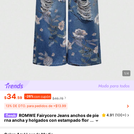
1/4
34
-26%
con cupón
$
.59
$46.78
13% DE DTO. para pedidos de +$13.99
ROMWE Fairycore Jeans anchos de pie
4.91
(
100+
)
rna ancha y holgados con estampado flor
al vintage para mujeres de talla grande