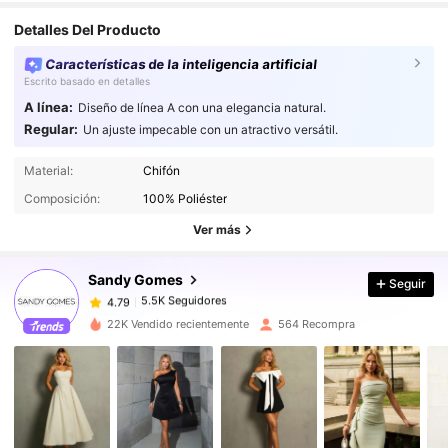
Detalles Del Producto
Características de la inteligencia artificial
Escrito basado en detalles
A línea:
Diseño de línea A con una elegancia natural.
Regular:
Un ajuste impecable con un atractivo versátil.
5.5K Seguidores
4.79
Material:
Chifón
5.5K Seguidores
4.79
Composición:
100% Poliéster
5.5K Seguidores
4.79
Ver más
5.5K Seguidores
4.79
Sandy Gomes
Seguir
5.5K Seguidores
4.79
2***4
seguido
Hace 11 horas
5.5K Seguidores
4.79
22K Vendido recientemente
564 Recompra
5.5K Seguidores
4.79
5.5K Seguidores
4.79
5.5K Seguidores
4.79
5.5K Seguidores
4.79