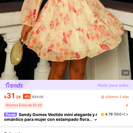
1/6
31
-6%
¡Últimos 2 días
$
.28
$33.28
Ahorros Extra de $2.00
Sandy Gomes Vestido mini elegante y r
4.79
(
500+
)
omántico para mujer con estampado flora
l rosa, mangas farol y bajo con volantes, p
rimavera/verano, atuendo de verano para vac