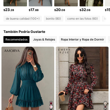
5.5K Seguidores
4.79
23
17
20
32
1
$
.28
$
.88
$
.08
$
.08
$
de buena calidad (100+)
bonito (80)
como en las fotos (60)
lo a
También Podría Gustarte
Recomendados
Joyas & Relojes
Ropa Interior y Ropa de Dormir