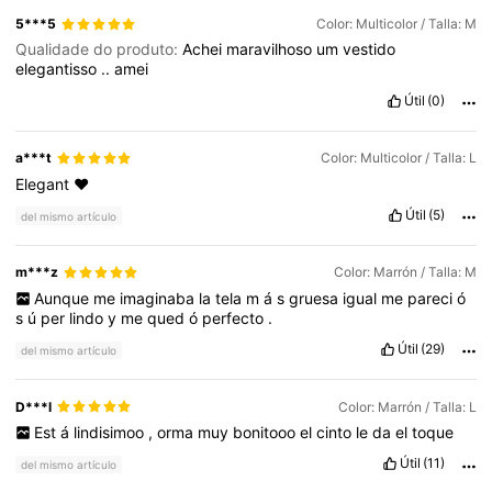
5***5
Color: Multicolor / Talla: M
Qualidade do produto:
Achei
maravilhoso
um
vestido
elegantisso
..
amei
Útil
(0)
a***t
Color: Multicolor / Talla: L
Elegant
❤️
Útil
(5)
del mismo artículo
m***z
Color: Marrón / Talla: M
Aunque
me
imaginaba
la
tela
m
á
s
gruesa
igual
me
pareci
ó
s
ú
per
lindo
y
me
qued
ó
perfecto
.
Útil
(29)
del mismo artículo
D***l
Color: Marrón / Talla: L
Est
á
lindisimoo
,
orma
muy
bonitooo
el
cinto
le
da
el
toque
Útil
(11)
del mismo artículo