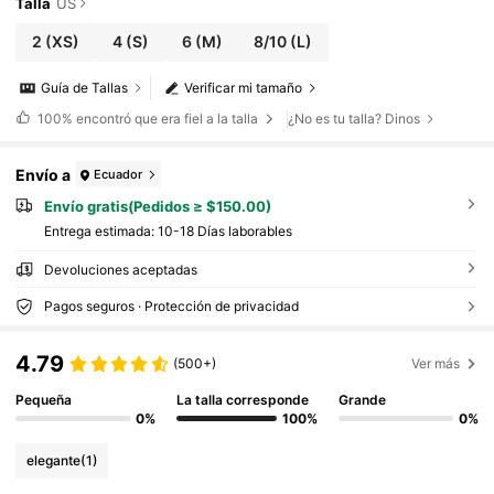
aciones de mujer
Talla
US
2
(XS)
4
(S)
6
(M)
8/10
(L)
Guía de Tallas
Verificar mi tamaño
100%
encontró que era fiel a la talla
¿No es tu talla? Dinos
Envío a
Ecuador
Envío gratis(Pedidos ≥ $150.00)
Entrega estimada:
10-18 Días laborables
Devoluciones aceptadas
Pagos seguros · Protección de privacidad
4.79
(500+)
Ver más
Pequeña
La talla corresponde
Grande
0%
100%
0%
elegante
(1)