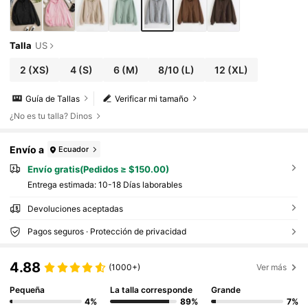
Talla
US
2
(XS)
4
(S)
6
(M)
8/10
(L)
12
(XL)
Guía de Tallas
Verificar mi tamaño
¿No es tu talla? Dinos
Envío a
Ecuador
Envío gratis(Pedidos ≥ $150.00)
Entrega estimada:
10-18 Días laborables
Devoluciones aceptadas
Pagos seguros · Protección de privacidad
4.88
(1000+)
Ver más
Pequeña
La talla corresponde
Grande
4%
89%
7%