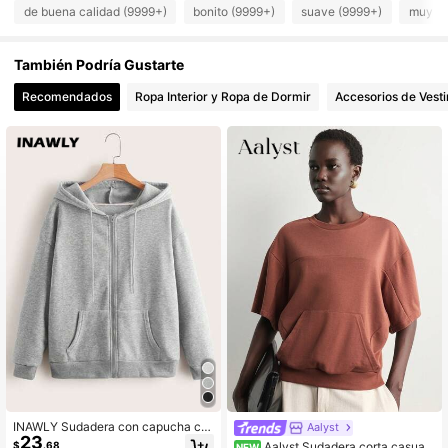
459K Seguidores
4.73
de buena calidad (9999+)
bonito (9999+)
suave (9999+)
muy co
459K Seguidores
4.73
También Podría Gustarte
459K Seguidores
4.73
459K Seguidores
4.73
Recomendados
Ropa Interior y Ropa de Dormir
Accesorios de Vesti
459K Seguidores
4.73
INAWLY Sudadera con capucha co
Aalyst
23
n bolsillo de cordón, manga larga, p
$
.68
Aalyst Sudadera corta casual
NEW