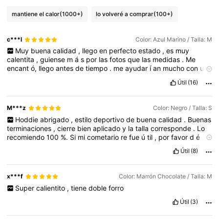
mantiene el calor
(1000+)
lo volveré a comprar
(100+)
c***l
Color: Azul Marino / Talla: M
Muy
buena
calidad
,
llego
en
perfecto
estado
,
es
muy
calentita
,
guiense
m
á
s
por
las
fotos
que
las
medidas
.
Me
encant
ó,
llego
antes
de
tiempo
.
me
ayudar
í
an
mucho
con
un
like
❤️
Útil
(16)
M***z
Color: Negro / Talla: S
Hoddie
abrigado
,
estilo
deportivo
de
buena
calidad
.
Buenas
terminaciones
,
cierre
bien
aplicado
y
la
talla
corresponde
.
Lo
recomiendo
100
%.
Si
mi
cometario
re
fue
ú
til
,
por
favor
d
é
jame
un
👍
Útil
(8)
x***f
Color: Marrón Chocolate / Talla: M
Super
calientito
,
tiene
doble
forro
Útil
(3)