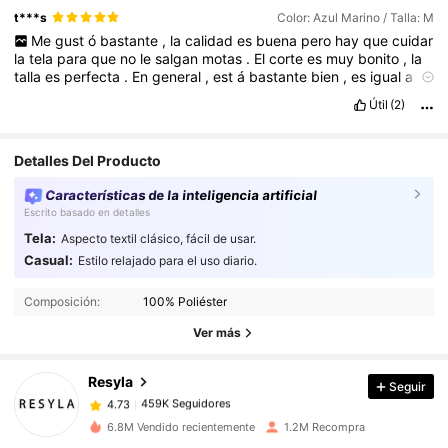
t***s
Color: Azul Marino / Talla: M
Me
gust
ó
bastante
,
la
calidad
es
buena
pero
hay
que
cuidar
la
tela
para
que
no
le
salgan
motas
.
El
corte
es
muy
bonito
,
la
talla
es
perfecta
.
En
general
,
est
á
bastante
bien
,
es
igual
a
la
foto
,
sin
aromas
raros
,
y
en
general
una
buena
compra
por
el
Útil
(2)
precio
.
Si
te
sirve
este
comentario
dejame
un
like
!
Detalles Del Producto
Características de la inteligencia artificial
Escrito basado en detalles
Tela:
Aspecto textil clásico, fácil de usar.
Casual:
Estilo relajado para el uso diario.
459K Seguidores
4.73
459K Seguidores
4.73
Composición:
100% Poliéster
459K Seguidores
4.73
Ver más
459K Seguidores
4.73
Resyla
Seguir
459K Seguidores
4.73
m***o
seguido
Hace 3 horas
459K Seguidores
4.73
6.8M Vendido recientemente
1.2M Recompra