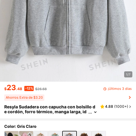
1/7
23
-12%
¡Últimos 3 días
$
.48
$26.68
Ahorros Extra de $3.20
Resyla Sudadera con capucha con bolsillo d
4.88
(
1000+
)
e cordón, forro térmico, manga larga, id
eal para graduación, maestros, regreso
a la escuela en otoño
Color: Gris Claro