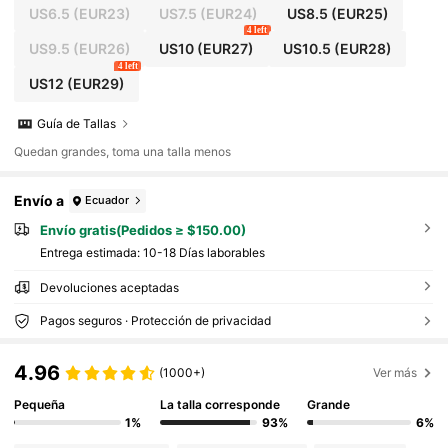
US6.5
(EUR23)
US7.5
(EUR24)
US8.5
(EUR25)
4 left
US9.5
(EUR26)
US10
(EUR27)
US10.5
(EUR28)
4 left
US12
(EUR29)
Guía de Tallas
Quedan grandes, toma una talla menos
Envío a
Ecuador
Envío gratis(Pedidos ≥ $150.00)
Entrega estimada:
10-18 Días laborables
Devoluciones aceptadas
Pagos seguros · Protección de privacidad
4.96
(1000+)
Ver más
Pequeña
La talla corresponde
Grande
1%
93%
6%