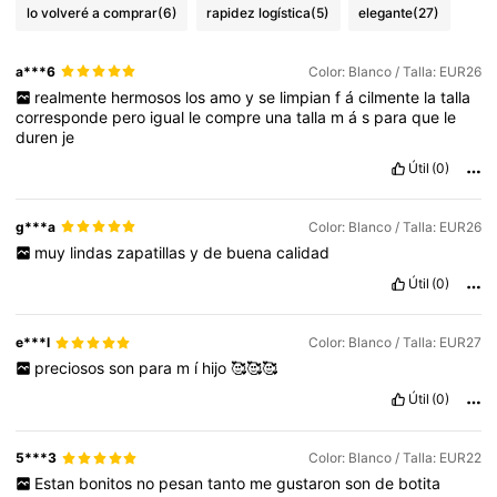
lo volveré a comprar
(6)
rapidez logística
(5)
elegante
(27)
a***6
Color: Blanco / Talla: EUR26
realmente
hermosos
los
amo
y
se
limpian
f
á
cilmente
la
talla
corresponde
pero
igual
le
compre
una
talla
m
á
s
para
que
le
duren
je
Útil
(0)
g***a
Color: Blanco / Talla: EUR26
muy
lindas
zapatillas
y
de
buena
calidad
Útil
(0)
e***l
Color: Blanco / Talla: EUR27
preciosos
son
para
m
í
hijo
🥰🥰🥰
Útil
(0)
5***3
Color: Blanco / Talla: EUR22
Estan
bonitos
no
pesan
tanto
me
gustaron
son
de
botita