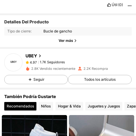
Útil
(0)
1.7K Seguidores
4.97
Detalles Del Producto
1.7K Seguidores
4.97
Tipo de cierre:
Bucle de gancho
1.7K Seguidores
4.97
Ver más
1.7K Seguidores
4.97
UBEY
1.7K Seguidores
4.97
k***a
seguido
Hace 1 día
2.8K Vendido recientemente
2.2K Recompra
1.7K Seguidores
4.97
Seguir
Todos los artículos
1.7K Seguidores
4.97
1.7K Seguidores
4.97
También Podría Gustarte
1.7K Seguidores
4.97
Recomendados
Niños
Hogar & Vida
Juguetes y Juegos
Zapa
1.7K Seguidores
4.97
1.7K Seguidores
4.97