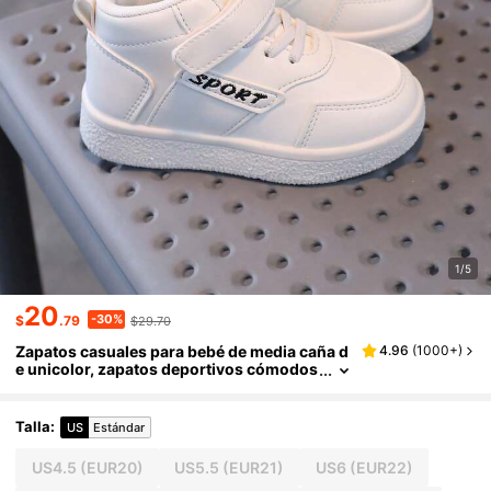
1/5
20
-30%
$
.79
$29.70
Zapatos casuales para bebé de media caña d
4.96
(
1000+
)
e unicolor, zapatos deportivos cómodos
para niños pequeños con suela plana, te
nis clásicos miniatura blancos
Talla
:
US
Estándar
US4.5
(EUR20)
US5.5
(EUR21)
US6
(EUR22)