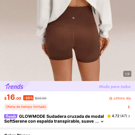
1/8
16
-20%
¡Último día
$
.00
$20.00
Oferta de tiempo limitado
GLOWMODE Sudadera cruzada de modal
4.72
(
47
)
SoftSerene con espalda transpirable, suave
y sedosa, para uso diario y casual