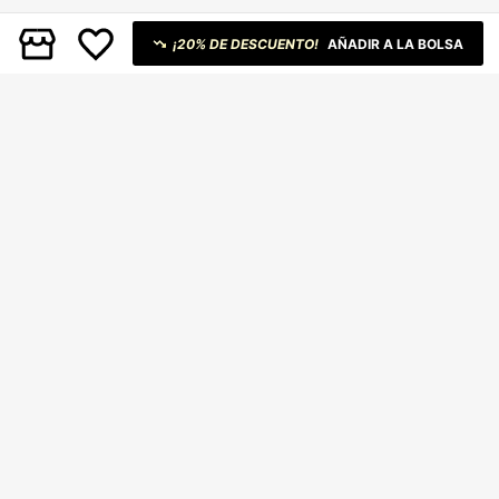
ize y ajuste suelto, para uso casual
diario
¡20% DE DESCUENTO!
AÑADIR A LA BOLSA