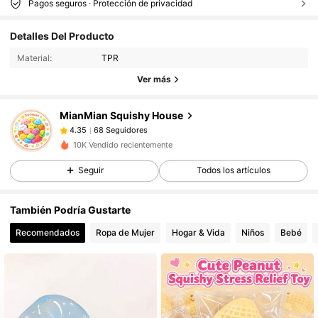
68 Seguidores
4.35
Pagos seguros · Protección de privacidad
68 Seguidores
4.35
Detalles Del Producto
68 Seguidores
4.35
Material:
TPR
68 Seguidores
4.35
Ver más
68 Seguidores
4.35
MianMian Squishy House
68 Seguidores
4.35
c***1
seguido
Hace 1 día
68 Seguidores
4.35
10K Vendido recientemente
68 Seguidores
4.35
Seguir
Todos los artículos
68 Seguidores
4.35
También Podría Gustarte
68 Seguidores
4.35
Recomendados
Ropa de Mujer
Hogar & Vida
Niños
Bebé
68 Seguidores
4.35