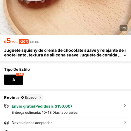
1/9
5
-20%
$
.28
$6.60
Juguete squishy de crema de chocolate suave y relajante de r
ebote lento, textura de silicona suave, juguete de comida
realista para aliviar la presión, juguete portátil lindo, rega
lo suave y relajante de rebote lento, diseño de juguete suave
y lindo para apretar, juguete realista para apretar
Tipo De Estilo
3 left
A
Envío a
Ecuador
Envío gratis(Pedidos ≥ $150.00)
Entrega estimada:
10-18 Días laborables
Devoluciones aceptadas