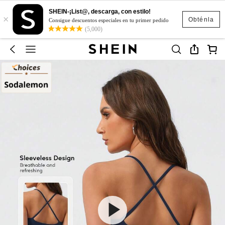
SHEIN-¡List@, descarga, con estilo!
×
Obténla
Consigue descuentos especiales en tu primer pedido
(5,000)