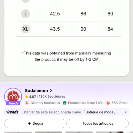
120K Seguidores
4.87
120K Seguidores
4.87
120K Seguidores
4.87
120K Seguidores
4.87
Sodalemon
120K Seguidores
4.87
v***g
seguido
Hace 4 horas
Clientes habituales
Establecido hace 1 año
86K Vendido 
120K Seguidores
4.87
Esta tienda está seleccionada como
「Botique de moda」
120K Seguidores
4.87
120K Seguidores
4.87
Seguir
Todos los artículos
120K Seguidores
4.87