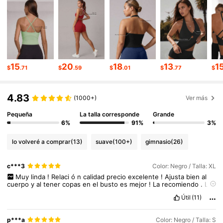
120K Seguidores
4.87
120K Seguidores
4.87
15
20
18
13
1
$
.71
$
.59
$
.01
$
.77
$
4.83
(1000+)
Ver más
Pequeña
La talla corresponde
Grande
6%
91%
3%
lo volveré a comprar
(13)
suave
(100+)
gimnasio
(26)
c***3
Color: Negro / Talla: XL
Muy
linda
!
Relaci
ó
n
calidad
precio
excelente
!
Ajusta
bien
al
cuerpo
y
al
tener
copas
en
el
busto
es
mejor
!
La
recomiendo
.
La
talla
corresponde
y
es
tal
cual
se
ve
en
la
foto
Útil
(11)
p***a
Color: Negro / Talla: S