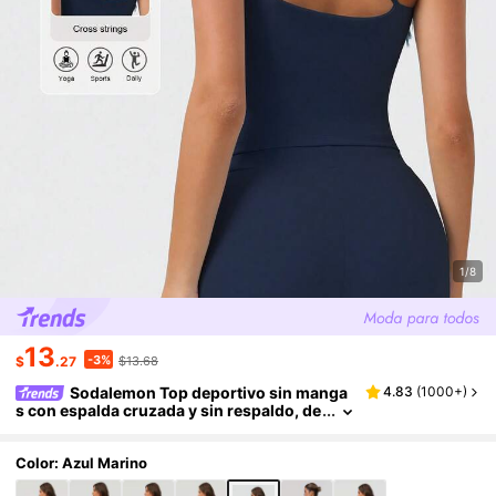
1/8
13
-3%
$
.27
$13.68
Sodalemon Top deportivo sin manga
4.83
(
1000+
)
s con espalda cruzada y sin respaldo, de
alto soporte para entrenamiento, runnin
g y yoga al aire libre
Color: Azul Marino