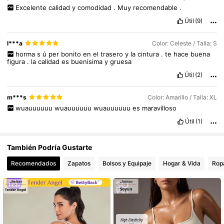
Excelente
calidad
y
comodidad
.
Muy
recomendable
.
Útil
(9)
l***a
Color: Celeste / Talla: S
horma
s
ú
per
bonito
en
el
trasero
y
la
cintura
.
te
hace
buena
figura
.
la
calidad
es
buenisima
y
gruesa
Útil
(2)
m***s
Color: Amarillo / Talla: XL
wuauuuuuu
wuauuuuuu
wuauuuuuu
es
maravilloso
Útil
(1)
También Podría Gustarte
Recomendados
Zapatos
Bolsos y Equipaje
Hogar & Vida
Ropa