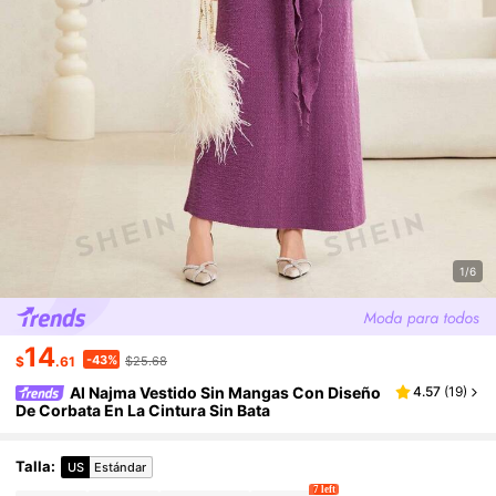
1/6
14
-43%
$
.61
$25.68
Al Najma Vestido Sin Mangas Con Diseño
4.57
(
19
)
De Corbata En La Cintura Sin Bata
Talla
:
US
Estándar
7 left