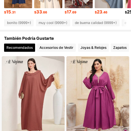
594K Seguidores
4.91
15
33
17
23
2
594K Seguidores
4.91
$
.31
$
.66
$
.69
$
.46
$
bonito (9999+)
muy cool (9999+)
de buena calidad (9999+)
ele
También Podría Gustarte
Recomendados
Accesorios de Vestir
Joyas & Relojes
Zapatos