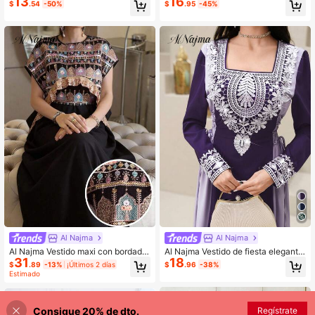
13
16
Gradiente Y Borlas Para Mujer
ago Con Bloque De Color Y Flecos
$
.54
-50%
$
.95
-45%
Para Mujer
Al Najma
Al Najma
Al Najma Vestido maxi con bordado
Al Najma Vestido de fiesta elegante
31
18
de lentejuelas y abaya tradicional á
de mujer con decoración de nudo e
$
.89
-13%
¡Últimos 2 días
$
.96
-38%
rabe para mujer
n la cintura
Estimado
Consigue 20% de dto.
Regístrate
¡43% DE DESCUENTO!
AÑADIR A LA BOLSA