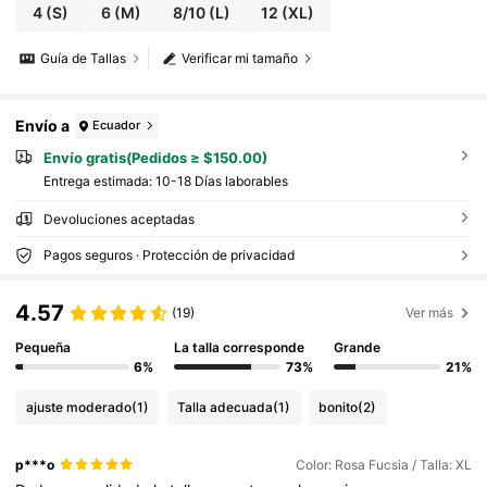
4
(S)
6
(M)
8/10
(L)
12
(XL)
Guía de Tallas
Verificar mi tamaño
Envío a
Ecuador
Envío gratis(Pedidos ≥ $150.00)
Entrega estimada:
10-18 Días laborables
Devoluciones aceptadas
Pagos seguros · Protección de privacidad
4.57
(19)
Ver más
Pequeña
La talla corresponde
Grande
6%
73%
21%
ajuste moderado
(1)
Talla adecuada
(1)
bonito
(2)
p***o
Color: Rosa Fucsia / Talla: XL